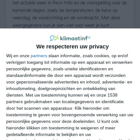
het actuele weer in Penn Hills en de voorspelling voor de
komende dagen, zoals de temperaturen, de kans op
neerslag, de windrichting en de windkracht. Met deze
weergegevens kun je zien wat voor weer je kunt
verwachten in Penn Hills. Op basis van de
klimaatstatistieken beschrijven we het weer per maand
We respecteren uw privacy
in Penn Hills. Dit is geen langetermijnverwachting, maar
geeft het gemiddelde weerbeeld voor alle maanden van
Wij en onze
partners
slaan informatie, zoals cookies, op en/of
het jaar. Wil je de uitgebreide weersverwachting voor
verkrijgen toegang tot informatie op een apparaat en verwerken
persoonlijke gegevens, zoals unieke identificatoren en
Penn Hills zien? Op de pagina met extra weerinformatie
standaardinformatie die door een apparaat wordt verzonden
tonen we de kans op sneeuw, de gevoelstemperatuur,
voor gepersonaliseerde advertenties en inhoud, advertentie- en
de zichtbaarheid, de UV-kracht, de luchtdruk en meer
inhoudsmeting, doelgroepinzichten en ontwikkeling van
goede weerinfo.
diensten.
Met uw toestemming kunnen wij en onze 1538
partners gebruikmaken van locatiegegevens en identificatie
door het scannen van apparatuur. Klik hieronder om
toestemming te geven voor bovengenoemde verwerking van uw
23
N
°C
persoonlijke gegevens voor deze doeleinden. U kunt ook
hieronder klikken om toestemming te weigeren of meer
L
gedetailleerde informatie te bekijken en uw
W