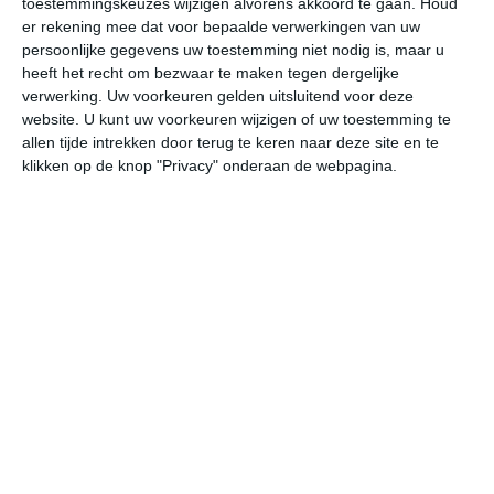
toestemmingskeuzes wijzigen alvorens akkoord te gaan.
Houd
er rekening mee dat voor bepaalde verwerkingen van uw
persoonlijke gegevens uw toestemming niet nodig is, maar u
vr
za
zo
ma
di
heeft het recht om bezwaar te maken tegen dergelijke
verwerking. Uw voorkeuren gelden uitsluitend voor deze
website. U kunt uw voorkeuren wijzigen of uw toestemming te
28°
20°
29°
20°
29°
19°
30°
19°
28°
20°
allen tijde intrekken door terug te keren naar deze site en te
klikken op de knop "Privacy" onderaan de webpagina.
22°C
21°C
20°C
24°C
27°C
27
01:00
04:00
07:00
10:00
13:00
16
01:00
04:00
07:00
10:00
13:00
16
ZZO 1
Z 1
ZZO 1
ZZW 2
ZW 2
WZ
01:00
04:00
07:00
10:00
13:00
16