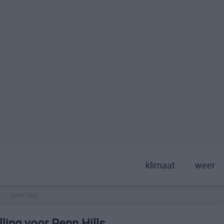
klimaat
weer
penn hills
>
ling voor Penn Hills