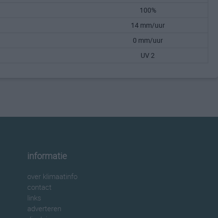
100%
14 mm/uur
0 mm/uur
UV 2
informatie
over klimaatinfo
contact
links
adverteren