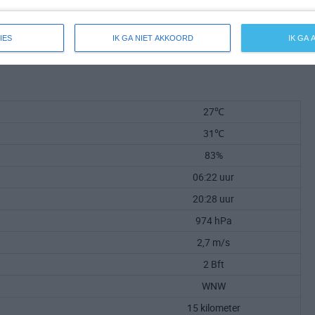
IES
IK GA NIET AKKOORD
IK GA
27℃
31℃
83%
06:22 uur
20:28 uur
974 hPa
2,7 m/s
2 Bft
WNW
15 kilometer