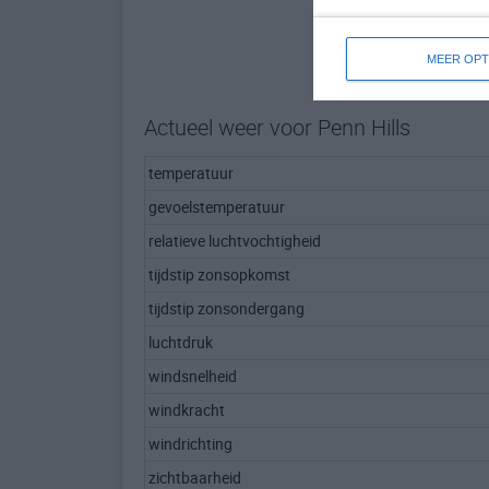
MEER OPT
Actueel weer voor Penn Hills
temperatuur
gevoelstemperatuur
relatieve luchtvochtigheid
tijdstip zonsopkomst
tijdstip zonsondergang
luchtdruk
windsnelheid
windkracht
windrichting
zichtbaarheid