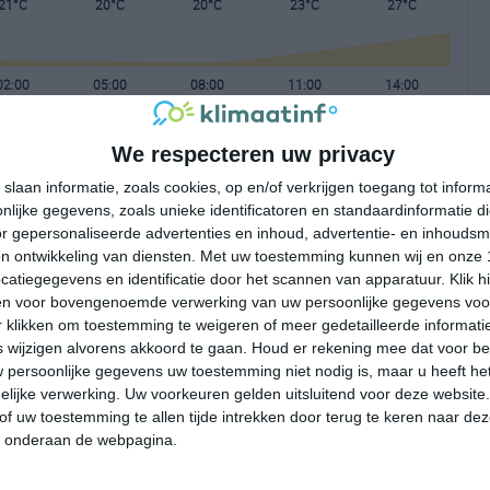
21°C
20°C
20°C
23°C
27°C
02:00
05:00
08:00
11:00
14:00
We respecteren uw privacy
02:00
05:00
08:00
11:00
14:00
slaan informatie, zoals cookies, op en/of verkrijgen toegang tot infor
lijke gegevens, zoals unieke identificatoren en standaardinformatie d
Z 2
Z 2
Z 3
ZW 3
WZW 4
r gepersonaliseerde advertenties en inhoud, advertentie- en inhoudsm
n ontwikkeling van diensten.
Met uw toestemming kunnen wij en onze 
atiegegevens en identificatie door het scannen van apparatuur. Klik 
02:00
05:00
08:00
11:00
14:00
en voor bovengenoemde verwerking van uw persoonlijke gegevens voo
 klikken om toestemming te weigeren of meer gedetailleerde informatie
wijzigen alvorens akkoord te gaan.
Houd er rekening mee dat voor b
 persoonlijke gegevens uw toestemming niet nodig is, maar u heeft h
lijke verwerking. Uw voorkeuren gelden uitsluitend voor deze website
of uw toestemming te allen tijde intrekken door terug te keren naar deze
" onderaan de webpagina.