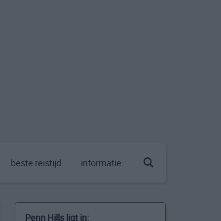
beste reistijd
informatie
Penn Hills ligt in: