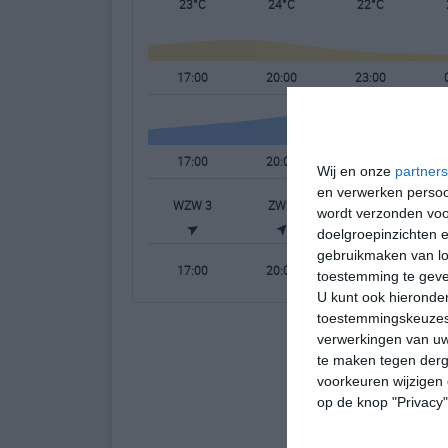
23°C
24°C
22°C
17:00
20:00
23:00
17:00
20:00
23:00
Wij en onze
partners
en verwerken persoon
WZW 3
ZW 2
Z 2
wordt verzonden voo
doelgroepinzichten e
gebruikmaken van loc
17:00
20:00
23:00
toestemming te gev
U kunt ook hieronder
toestemmingskeuzes 
verwerkingen van uw
te maken tegen derge
voorkeuren wijzigen 
op de knop "Privacy