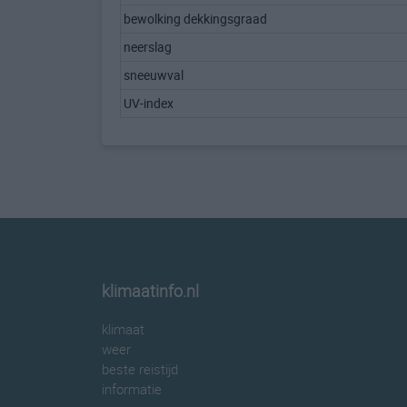
bewolking dekkingsgraad
neerslag
sneeuwval
UV-index
klimaatinfo.nl
klimaat
weer
beste reistijd
informatie