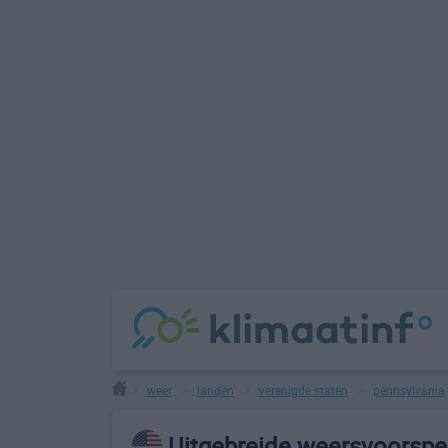
weer
landen
verenigde staten
pennsylvania
>
>
>
>
Uitgebreide weersvoorspel