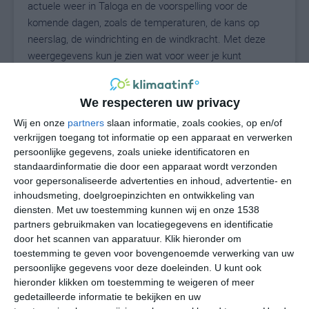
actuele weer in Taloga en de voorspelling voor de
komende dagen, zoals de temperaturen, de kans op
neerslag, de windrichting en de windkracht. Met deze
weergegevens kun je zien wat voor weer je kunt
verwachten in Taloga. Op basis van de
klimaatstatistieken beschrijven we het weer per maand
We respecteren uw privacy
in Taloga. Dit is geen langetermijnverwachting, maar
geeft het gemiddelde weerbeeld voor alle maanden van
Wij en onze
partners
slaan informatie, zoals cookies, op en/of
het jaar. Wil je de uitgebreide weersverwachting voor
verkrijgen toegang tot informatie op een apparaat en verwerken
persoonlijke gegevens, zoals unieke identificatoren en
Taloga zien? Op de pagina met extra weerinformatie
standaardinformatie die door een apparaat wordt verzonden
tonen we de kans op sneeuw, de gevoelstemperatuur,
voor gepersonaliseerde advertenties en inhoud, advertentie- en
de zichtbaarheid, de UV-kracht, de luchtdruk en meer
inhoudsmeting, doelgroepinzichten en ontwikkeling van
goede weerinfo.
diensten.
Met uw toestemming kunnen wij en onze 1538
partners gebruikmaken van locatiegegevens en identificatie
door het scannen van apparatuur. Klik hieronder om
toestemming te geven voor bovengenoemde verwerking van uw
32
N
°C
persoonlijke gegevens voor deze doeleinden. U kunt ook
hieronder klikken om toestemming te weigeren of meer
L
gedetailleerde informatie te bekijken en uw
W