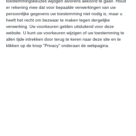
toestemmingskeuzes wijzigen alvorens akkoord te gaan.
Houd
er rekening mee dat voor bepaalde verwerkingen van uw
persoonlijke gegevens uw toestemming niet nodig is, maar u
za
zo
ma
di
wo
heeft het recht om bezwaar te maken tegen dergelijke
verwerking. Uw voorkeuren gelden uitsluitend voor deze
website. U kunt uw voorkeuren wijzigen of uw toestemming te
41°
23°
40°
24°
40°
24°
40°
25°
41°
25°
allen tijde intrekken door terug te keren naar deze site en te
klikken op de knop "Privacy" onderaan de webpagina.
23°C
32°C
39°C
40°C
38°C
32
07:00
10:00
13:00
16:00
19:00
22
07:00
10:00
13:00
16:00
19:00
22
Z 2
ZZW 2
Z 3
ZZW 3
Z 4
Z
07:00
10:00
13:00
16:00
19:00
22