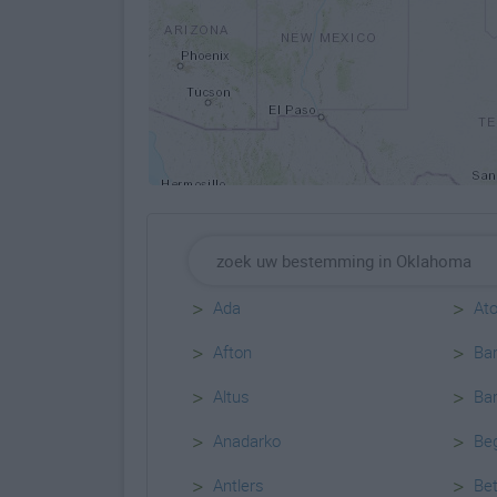
>
>
Ada
At
>
>
Afton
Bar
>
>
Altus
Bar
>
>
Anadarko
Be
>
>
Antlers
Bet