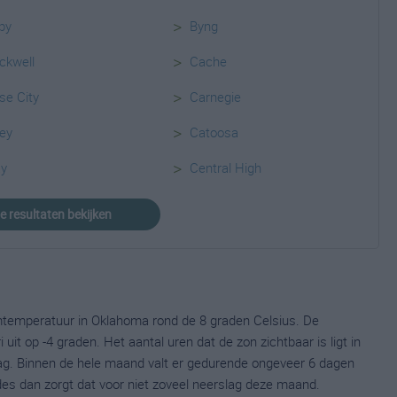
>
by
Byng
>
ckwell
Cache
>
se City
Carnegie
>
ey
Catoosa
>
ay
Central High
le resultaten bekijken
mtemperatuur in Oklahoma rond de 8 graden Celsius. De
t op -4 graden. Het aantal uren dat de zon zichtbaar is ligt in
ag. Binnen de hele maand valt er gedurende ongeveer 6 dagen
ldes dan zorgt dat voor niet zoveel neerslag deze maand.