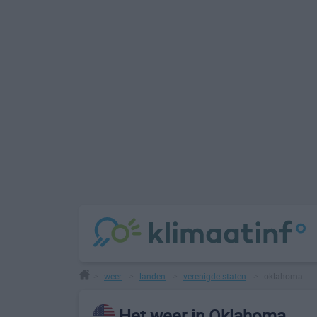
weer
landen
verenigde staten
oklahoma
>
>
>
>
Het weer in Oklahoma