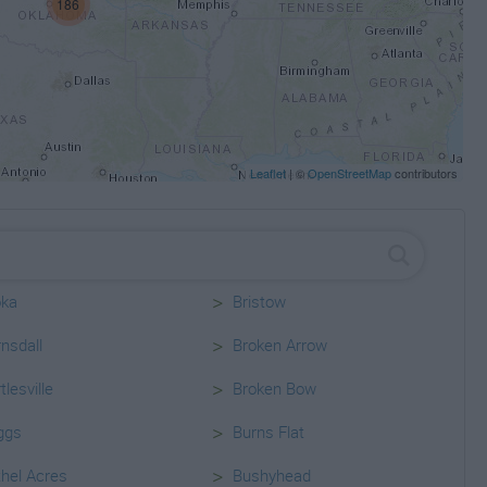
186
Leaflet
| ©
OpenStreetMap
contributors
>
oka
Bristow
>
nsdall
Broken Arrow
>
tlesville
Broken Bow
>
ggs
Burns Flat
>
hel Acres
Bushyhead