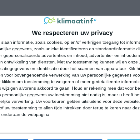
umtemperatuur in Oklahoma rond de 11 graden Celsius. De
it op -2 graden. Het aantal uren dat de zon zichtbaar is ligt in
We respecteren uw privacy
dag. Binnen de hele maand valt er gedurende ongeveer 7 dagen
slaan informatie, zoals cookies, op en/of verkrijgen toegang tot infor
ldes dan zorgt dat voor niet zoveel neerslag deze maand.
lijke gegevens, zoals unieke identificatoren en standaardinformatie d
r gepersonaliseerde advertenties en inhoud, advertentie- en inhoudsm
n ontwikkeling van diensten.
Met uw toestemming kunnen wij en onze 
atiegegevens en identificatie door het scannen van apparatuur. Klik 
emperatuur in Oklahoma rond de 17 graden Celsius. De
en voor bovengenoemde verwerking van uw persoonlijke gegevens voo
 op 4 graden. Het aantal uren dat de zon zichtbaar is ligt in
 klikken om toestemming te weigeren of meer gedetailleerde informatie
g. Binnen de hele maand valt er gedurende ongeveer 9 dagen
wijzigen alvorens akkoord te gaan.
Houd er rekening mee dat voor b
ldes dan zorgt dat voor een redelijke hoeveelheid neerslag
 persoonlijke gegevens uw toestemming niet nodig is, maar u heeft h
lijke verwerking. Uw voorkeuren gelden uitsluitend voor deze website
of uw toestemming te allen tijde intrekken door terug te keren naar deze
" onderaan de webpagina.
emperatuur in Oklahoma rond de 23 graden Celsius. De
op 10 graden. Het aantal uren dat de zon zichtbaar is ligt in april