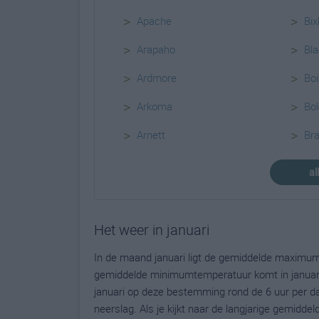
>
>
Apache
Bix
>
>
Arapaho
Bla
>
>
Ardmore
Boi
>
>
Arkoma
Bol
>
>
Arnett
Br
al
Het weer in januari
In de maand januari ligt de gemiddelde maximu
gemiddelde minimumtemperatuur komt in januari ui
januari op deze bestemming rond de 6 uur per d
neerslag. Als je kijkt naar de langjarige gemidde