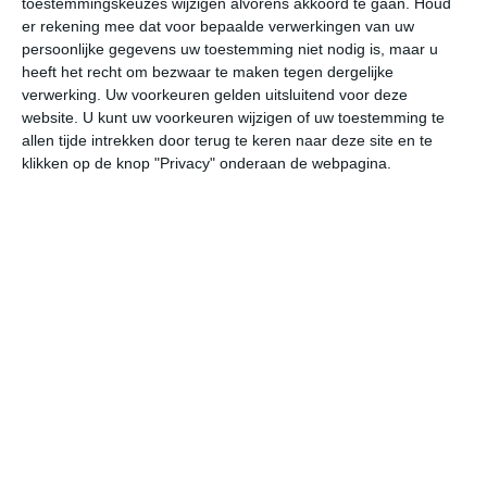
toestemmingskeuzes wijzigen alvorens akkoord te gaan.
Houd
er rekening mee dat voor bepaalde verwerkingen van uw
persoonlijke gegevens uw toestemming niet nodig is, maar u
undefined
ma
di
wo
do
heeft het recht om bezwaar te maken tegen dergelijke
verwerking. Uw voorkeuren gelden uitsluitend voor deze
website. U kunt uw voorkeuren wijzigen of uw toestemming te
39°
26°
39°
23°
38°
24°
39°
24°
39°
25°
allen tijde intrekken door terug te keren naar deze site en te
klikken op de knop "Privacy" onderaan de webpagina.
28°C
26°C
24°C
28°C
34°C
37
00:00
03:00
06:00
09:00
12:00
15
00:00
03:00
06:00
09:00
12:00
15
Z 3
Z 3
Z 2
ZZW 3
ZZW 3
Z
00:00
03:00
06:00
09:00
12:00
15