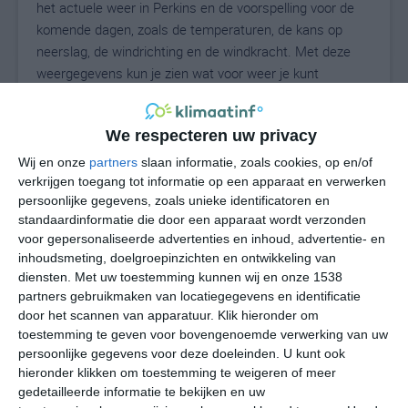
het actuele weer in Perkins en de voorspelling voor de
komende dagen, zoals de temperaturen, de kans op
neerslag, de windrichting en de windkracht. Met deze
weergegevens kun je zien wat voor weer je kunt
verwachten in Perkins. Op basis van de
klimaatstatistieken beschrijven we het weer per maand
We respecteren uw privacy
in Perkins. Dit is geen langetermijnverwachting, maar
geeft het gemiddelde weerbeeld voor alle maanden van
Wij en onze
partners
slaan informatie, zoals cookies, op en/of
het jaar. Wil je de uitgebreide weersverwachting voor
verkrijgen toegang tot informatie op een apparaat en verwerken
persoonlijke gegevens, zoals unieke identificatoren en
Perkins zien? Op de pagina met extra weerinformatie
standaardinformatie die door een apparaat wordt verzonden
tonen we de kans op sneeuw, de gevoelstemperatuur,
voor gepersonaliseerde advertenties en inhoud, advertentie- en
de zichtbaarheid, de UV-kracht, de luchtdruk en meer
inhoudsmeting, doelgroepinzichten en ontwikkeling van
goede weerinfo.
diensten.
Met uw toestemming kunnen wij en onze 1538
partners gebruikmaken van locatiegegevens en identificatie
door het scannen van apparatuur. Klik hieronder om
toestemming te geven voor bovengenoemde verwerking van uw
33
N
°C
persoonlijke gegevens voor deze doeleinden. U kunt ook
hieronder klikken om toestemming te weigeren of meer
L
gedetailleerde informatie te bekijken en uw
W