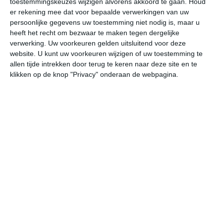
toestemmingskeuzes wijzigen alvorens akkoord te gaan.
Houd
er rekening mee dat voor bepaalde verwerkingen van uw
persoonlijke gegevens uw toestemming niet nodig is, maar u
undefined
ma
di
wo
do
heeft het recht om bezwaar te maken tegen dergelijke
verwerking. Uw voorkeuren gelden uitsluitend voor deze
website. U kunt uw voorkeuren wijzigen of uw toestemming te
40°
25°
40°
25°
40°
26°
40°
27°
40°
26°
allen tijde intrekken door terug te keren naar deze site en te
klikken op de knop "Privacy" onderaan de webpagina.
30°C
28°C
26°C
32°C
38°C
40
01:00
04:00
07:00
10:00
13:00
16
01:00
04:00
07:00
10:00
13:00
16
Z 4
ZZW 4
ZZW 3
ZW 3
ZZW 4
Z
01:00
04:00
07:00
10:00
13:00
16