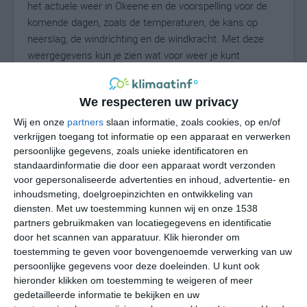
het actuele weer in Okeene en de voorspelling voor de
komende dagen, zoals de temperaturen, de kans op
neerslag, de windrichting en de windkracht. Met deze
weergegevens kun je zien wat voor weer je kunt
verwachten in Okeene. Op basis van de
klimaatstatistieken beschrijven we het weer per maand
We respecteren uw privacy
in Okeene. Dit is geen langetermijnverwachting, maar
geeft het gemiddelde weerbeeld voor alle maanden van
Wij en onze
partners
slaan informatie, zoals cookies, op en/of
het jaar. Wil je de uitgebreide weersverwachting voor
verkrijgen toegang tot informatie op een apparaat en verwerken
persoonlijke gegevens, zoals unieke identificatoren en
Okeene zien? Op de pagina met extra weerinformatie
standaardinformatie die door een apparaat wordt verzonden
tonen we de kans op sneeuw, de gevoelstemperatuur,
voor gepersonaliseerde advertenties en inhoud, advertentie- en
de zichtbaarheid, de UV-kracht, de luchtdruk en meer
inhoudsmeting, doelgroepinzichten en ontwikkeling van
goede weerinfo.
diensten.
Met uw toestemming kunnen wij en onze 1538
partners gebruikmaken van locatiegegevens en identificatie
door het scannen van apparatuur. Klik hieronder om
toestemming te geven voor bovengenoemde verwerking van uw
33
N
°C
persoonlijke gegevens voor deze doeleinden. U kunt ook
hieronder klikken om toestemming te weigeren of meer
L
gedetailleerde informatie te bekijken en uw
W