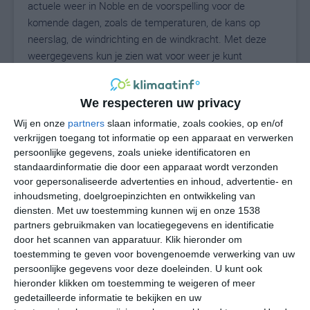
actuele weer in Noble en de voorspelling voor de
komende dagen, zoals de temperaturen, de kans op
neerslag, de windrichting en de windkracht. Met deze
weergegevens kun je zien wat voor weer je kunt
verwachten in Noble. Op basis van de
klimaatstatistieken beschrijven we het weer per maand
We respecteren uw privacy
in Noble. Dit is geen langetermijnverwachting, maar
geeft het gemiddelde weerbeeld voor alle maanden van
Wij en onze
partners
slaan informatie, zoals cookies, op en/of
het jaar. Wil je de uitgebreide weersverwachting voor
verkrijgen toegang tot informatie op een apparaat en verwerken
persoonlijke gegevens, zoals unieke identificatoren en
Noble zien? Op de pagina met extra weerinformatie
standaardinformatie die door een apparaat wordt verzonden
tonen we de kans op sneeuw, de gevoelstemperatuur,
voor gepersonaliseerde advertenties en inhoud, advertentie- en
de zichtbaarheid, de UV-kracht, de luchtdruk en meer
inhoudsmeting, doelgroepinzichten en ontwikkeling van
goede weerinfo.
diensten.
Met uw toestemming kunnen wij en onze 1538
partners gebruikmaken van locatiegegevens en identificatie
door het scannen van apparatuur. Klik hieronder om
toestemming te geven voor bovengenoemde verwerking van uw
30
N
°C
persoonlijke gegevens voor deze doeleinden. U kunt ook
hieronder klikken om toestemming te weigeren of meer
L
gedetailleerde informatie te bekijken en uw
W