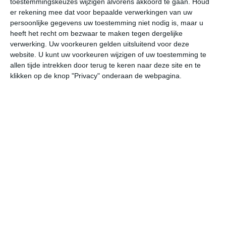
toestemmingskeuzes wijzigen alvorens akkoord te gaan.
Houd
er rekening mee dat voor bepaalde verwerkingen van uw
persoonlijke gegevens uw toestemming niet nodig is, maar u
za
zo
ma
di
wo
heeft het recht om bezwaar te maken tegen dergelijke
verwerking. Uw voorkeuren gelden uitsluitend voor deze
website. U kunt uw voorkeuren wijzigen of uw toestemming te
38°
23°
38°
23°
37°
23°
37°
24°
38°
25°
allen tijde intrekken door terug te keren naar deze site en te
klikken op de knop "Privacy" onderaan de webpagina.
32°C
36°C
37°C
34°C
29°C
26
11:00
14:00
17:00
20:00
23:00
02
11:00
14:00
17:00
20:00
23:00
02
ZZW 2
Z 2
ZZO 2
ZZO 3
Z 3
Z
11:00
14:00
17:00
20:00
23:00
02