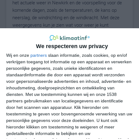
het actuele weer in Newkirk en de voorspelling voor de
komende dagen, zoals de temperaturen, de kans op
neerslag, de windrichting en de windkracht. Met deze
weergegevens kun je zien wat voor weer je kunt
verwachten in Newkirk. Op basis van de
klimaatstatistieken beschrijven we het weer per maand
We respecteren uw privacy
in Newkirk. Dit is geen langetermijnverwachting, maar
geeft het gemiddelde weerbeeld voor alle maanden van
Wij en onze
partners
slaan informatie, zoals cookies, op en/of
het jaar. Wil je de uitgebreide weersverwachting voor
verkrijgen toegang tot informatie op een apparaat en verwerken
persoonlijke gegevens, zoals unieke identificatoren en
Newkirk zien? Op de pagina met extra weerinformatie
standaardinformatie die door een apparaat wordt verzonden
tonen we de kans op sneeuw, de gevoelstemperatuur,
voor gepersonaliseerde advertenties en inhoud, advertentie- en
de zichtbaarheid, de UV-kracht, de luchtdruk en meer
inhoudsmeting, doelgroepinzichten en ontwikkeling van
goede weerinfo.
diensten.
Met uw toestemming kunnen wij en onze 1538
partners gebruikmaken van locatiegegevens en identificatie
door het scannen van apparatuur. Klik hieronder om
toestemming te geven voor bovengenoemde verwerking van uw
31
N
°C
persoonlijke gegevens voor deze doeleinden. U kunt ook
hieronder klikken om toestemming te weigeren of meer
L
gedetailleerde informatie te bekijken en uw
W