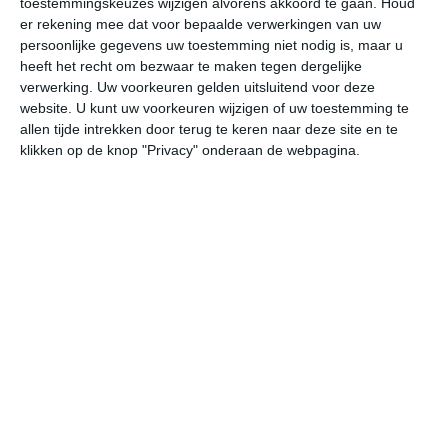
toestemmingskeuzes wijzigen alvorens akkoord te gaan.
Houd
er rekening mee dat voor bepaalde verwerkingen van uw
persoonlijke gegevens uw toestemming niet nodig is, maar u
undefined
ma
di
wo
do
heeft het recht om bezwaar te maken tegen dergelijke
verwerking. Uw voorkeuren gelden uitsluitend voor deze
website. U kunt uw voorkeuren wijzigen of uw toestemming te
38°
23°
38°
24°
38°
25°
38°
25°
38°
25°
allen tijde intrekken door terug te keren naar deze site en te
klikken op de knop "Privacy" onderaan de webpagina.
31°C
37°C
38°C
33°C
30°C
28
11:00
14:00
17:00
20:00
23:00
02
11:00
14:00
17:00
20:00
23:00
02
ZZW 4
ZZW 4
Z 4
Z 4
Z 4
Z
11:00
14:00
17:00
20:00
23:00
02