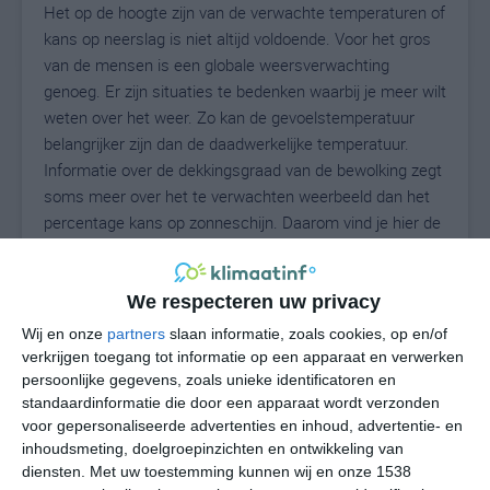
Het op de hoogte zijn van de verwachte temperaturen of
kans op neerslag is niet altijd voldoende. Voor het gros
van de mensen is een globale weersverwachting
genoeg. Er zijn situaties te bedenken waarbij je meer wilt
weten over het weer. Zo kan de gevoelstemperatuur
belangrijker zijn dan de daadwerkelijke temperatuur.
Informatie over de dekkingsgraad van de bewolking zegt
soms meer over het te verwachten weerbeeld dan het
percentage kans op zonneschijn. Daarom vind je hier de
uitgebreide weersvoorspelling voor McCord.
We respecteren uw privacy
31
Wij en onze
partners
slaan informatie, zoals cookies, op en/of
N
°C
verkrijgen toegang tot informatie op een apparaat en verwerken
L
persoonlijke gegevens, zoals unieke identificatoren en
standaardinformatie die door een apparaat wordt verzonden
W
voor gepersonaliseerde advertenties en inhoud, advertentie- en
inhoudsmeting, doelgroepinzichten en ontwikkeling van
do
vr
za
zo
ma
diensten.
Met uw toestemming kunnen wij en onze 1538