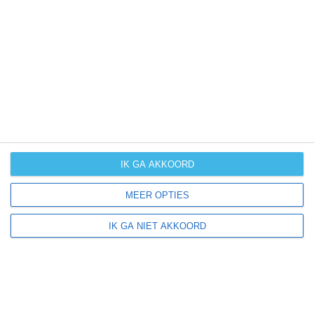
UV-index
UV 0
McCord ligt in:
Amerika
Noord-Amerika
Verenigde Staten van Amerika
IK GA AKKOORD
Oklahoma
MEER OPTIES
IK GA NIET AKKOORD
Klimaatinfo van Oklahoma
Het actuele weer en de weersvoorspelling voor de
komende dagen of weken zeggen niets over hoe het
weer in andere maanden kan zijn. Wil je een indicatie
hebben van hoe het weer gemiddeld is in Oklahoma?