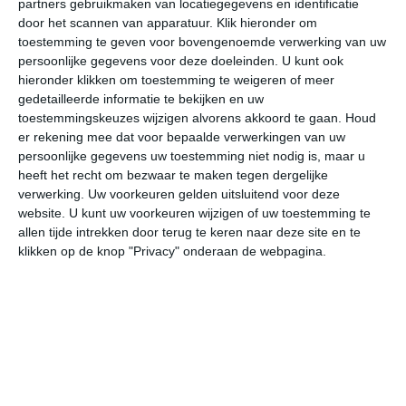
partners gebruikmaken van locatiegegevens en identificatie
door het scannen van apparatuur. Klik hieronder om
toestemming te geven voor bovengenoemde verwerking van uw
38°
23°
38°
23°
39°
23°
39°
25°
38°
25°
persoonlijke gegevens voor deze doeleinden. U kunt ook
hieronder klikken om toestemming te weigeren of meer
30°C
26°C
24°C
30°C
35°C
37
gedetailleerde informatie te bekijken en uw
toestemmingskeuzes wijzigen alvorens akkoord te gaan.
Houd
er rekening mee dat voor bepaalde verwerkingen van uw
01:00
04:00
07:00
10:00
13:00
16
persoonlijke gegevens uw toestemming niet nodig is, maar u
heeft het recht om bezwaar te maken tegen dergelijke
verwerking. Uw voorkeuren gelden uitsluitend voor deze
website. U kunt uw voorkeuren wijzigen of uw toestemming te
01:00
04:00
07:00
10:00
13:00
16
allen tijde intrekken door terug te keren naar deze site en te
klikken op de knop "Privacy" onderaan de webpagina.
Z 3
Z 3
ZZW 2
ZZW 2
ZW 3
Z
01:00
04:00
07:00
10:00
13:00
16