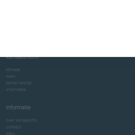
klimaatinfo.nl
klimaat
weer
beste reistijd
informatie
informatie
over klimaatinfo
contact
links