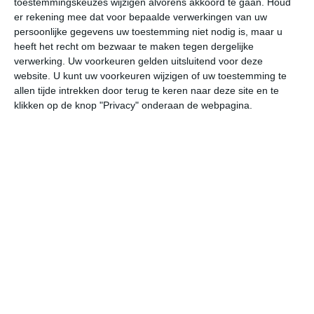
toestemmingskeuzes wijzigen alvorens akkoord te gaan.
Houd
er rekening mee dat voor bepaalde verwerkingen van uw
persoonlijke gegevens uw toestemming niet nodig is, maar u
za
zo
ma
di
wo
heeft het recht om bezwaar te maken tegen dergelijke
verwerking. Uw voorkeuren gelden uitsluitend voor deze
website. U kunt uw voorkeuren wijzigen of uw toestemming te
38°
25°
37°
22°
38°
23°
37°
24°
38°
25°
allen tijde intrekken door terug te keren naar deze site en te
klikken op de knop "Privacy" onderaan de webpagina.
26°C
24°C
23°C
26°C
33°C
36
00:00
03:00
06:00
09:00
12:00
15
00:00
03:00
06:00
09:00
12:00
15
ZZO 2
ZO 2
ZO 2
Z 2
Z 2
ZO
00:00
03:00
06:00
09:00
12:00
15