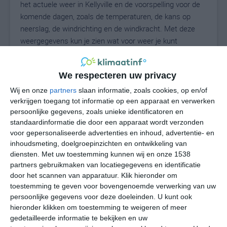
het actuele weer in Kellyville en de voorspelling voor de
komende dagen, zoals de temperaturen, de kans op
neerslag, de windrichting en de windkracht. Met deze
weergegevens kun je zien wat voor weer je kunt
verwachten in Kellyville. Op basis van de
klimaatstatistieken beschrijven we het weer per maand
We respecteren uw privacy
in Kellyville. Dit is geen langetermijnverwachting, maar
geeft het gemiddelde weerbeeld voor alle maanden van
Wij en onze
partners
slaan informatie, zoals cookies, op en/of
het jaar. Wil je de uitgebreide weersverwachting voor
verkrijgen toegang tot informatie op een apparaat en verwerken
persoonlijke gegevens, zoals unieke identificatoren en
Kellyville zien? Op de pagina met extra weerinformatie
standaardinformatie die door een apparaat wordt verzonden
tonen we de kans op sneeuw, de gevoelstemperatuur,
voor gepersonaliseerde advertenties en inhoud, advertentie- en
de zichtbaarheid, de UV-kracht, de luchtdruk en meer
inhoudsmeting, doelgroepinzichten en ontwikkeling van
goede weerinfo.
diensten.
Met uw toestemming kunnen wij en onze 1538
partners gebruikmaken van locatiegegevens en identificatie
door het scannen van apparatuur. Klik hieronder om
toestemming te geven voor bovengenoemde verwerking van uw
33
N
°C
persoonlijke gegevens voor deze doeleinden. U kunt ook
hieronder klikken om toestemming te weigeren of meer
L
gedetailleerde informatie te bekijken en uw
W