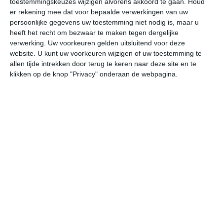
toestemmingskeuzes wijzigen alvorens akkoord te gaan.
Houd
er rekening mee dat voor bepaalde verwerkingen van uw
persoonlijke gegevens uw toestemming niet nodig is, maar u
vr
za
zo
ma
di
heeft het recht om bezwaar te maken tegen dergelijke
verwerking. Uw voorkeuren gelden uitsluitend voor deze
website. U kunt uw voorkeuren wijzigen of uw toestemming te
40°
21°
39°
18°
40°
22°
40°
22°
40°
22°
allen tijde intrekken door terug te keren naar deze site en te
klikken op de knop "Privacy" onderaan de webpagina.
36°C
38°C
36°C
27°C
23°C
21
13:00
16:00
19:00
22:00
01:00
04
13:00
16:00
19:00
22:00
01:00
04
ZW 4
Z 3
ZO 3
Z 3
ZZW 3
ZW
13:00
16:00
19:00
22:00
01:00
04