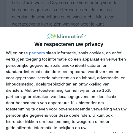
het actuele weer in Guymon en de voorspelling voor de
komende dagen, zoals de temperaturen, de kans op
neerslag, de windrichting en de windkracht. Met deze
weergegevens kun je zien wat voor weer je kunt
verwachten in Guymon. Op basis van de
klimaatstatistieken beschrijven we het weer per maand
We respecteren uw privacy
in Guymon. Dit is geen langetermijnverwachting, maar
geeft het gemiddelde weerbeeld voor alle maanden van
Wij en onze
partners
slaan informatie, zoals cookies, op en/of
het jaar. Wil je de uitgebreide weersverwachting voor
verkrijgen toegang tot informatie op een apparaat en verwerken
persoonlijke gegevens, zoals unieke identificatoren en
Guymon zien? Op de pagina met extra weerinformatie
standaardinformatie die door een apparaat wordt verzonden
tonen we de kans op sneeuw, de gevoelstemperatuur,
voor gepersonaliseerde advertenties en inhoud, advertentie- en
de zichtbaarheid, de UV-kracht, de luchtdruk en meer
inhoudsmeting, doelgroepinzichten en ontwikkeling van
goede weerinfo.
diensten.
Met uw toestemming kunnen wij en onze 1538
partners gebruikmaken van locatiegegevens en identificatie
door het scannen van apparatuur. Klik hieronder om
toestemming te geven voor bovengenoemde verwerking van uw
30
N
°C
persoonlijke gegevens voor deze doeleinden. U kunt ook
hieronder klikken om toestemming te weigeren of meer
L
gedetailleerde informatie te bekijken en uw
W