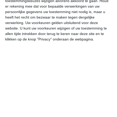
toestemmingskeuzes wijzigen alvorens akkoord te gaan.
Houd
er rekening mee dat voor bepaalde verwerkingen van uw
persoonlijke gegevens uw toestemming niet nodig is, maar u
vr
za
zo
ma
di
heeft het recht om bezwaar te maken tegen dergelijke
verwerking. Uw voorkeuren gelden uitsluitend voor deze
website. U kunt uw voorkeuren wijzigen of uw toestemming te
35°
23°
37°
21°
36°
23°
36°
24°
36°
24°
allen tijde intrekken door terug te keren naar deze site en te
klikken op de knop "Privacy" onderaan de webpagina.
24°C
27°C
32°C
34°C
33°C
27
06:00
09:00
12:00
15:00
18:00
21
06:00
09:00
12:00
15:00
18:00
21
Z 2
W 2
ZZW 2
ZW 2
ZZO 2
OZ
06:00
09:00
12:00
15:00
18:00
21