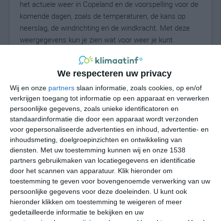
het actuele weer in Copeland en de voorspelling voor de
komende dagen, zoals de temperaturen, de kans op
neerslag, de windrichting en de windkracht. Met deze
weergegevens kun je zien wat voor weer je kunt
verwachten in Copeland. Op basis van de
klimaatstatistieken beschrijven we het weer per maand
We respecteren uw privacy
in Copeland. Dit is geen langetermijnverwachting, maar
geeft het gemiddelde weerbeeld voor alle maanden van
Wij en onze
partners
slaan informatie, zoals cookies, op en/of
het jaar. Wil je de uitgebreide weersverwachting voor
verkrijgen toegang tot informatie op een apparaat en verwerken
persoonlijke gegevens, zoals unieke identificatoren en
Copeland zien? Op de pagina met extra weerinformatie
standaardinformatie die door een apparaat wordt verzonden
tonen we de kans op sneeuw, de gevoelstemperatuur,
voor gepersonaliseerde advertenties en inhoud, advertentie- en
de zichtbaarheid, de UV-kracht, de luchtdruk en meer
inhoudsmeting, doelgroepinzichten en ontwikkeling van
goede weerinfo.
diensten.
Met uw toestemming kunnen wij en onze 1538
partners gebruikmaken van locatiegegevens en identificatie
door het scannen van apparatuur. Klik hieronder om
toestemming te geven voor bovengenoemde verwerking van uw
28
N
°C
persoonlijke gegevens voor deze doeleinden. U kunt ook
hieronder klikken om toestemming te weigeren of meer
L
gedetailleerde informatie te bekijken en uw
W