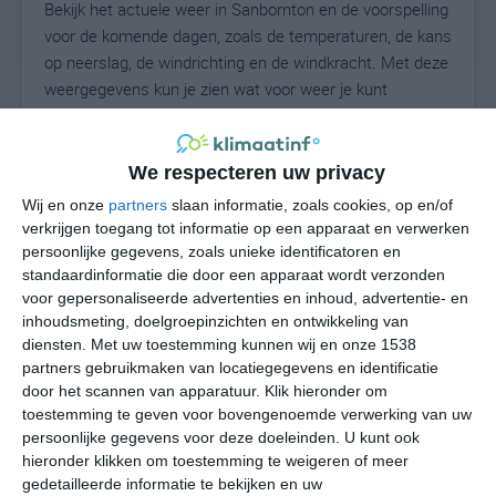
Bekijk het actuele weer in Sanbornton en de voorspelling
voor de komende dagen, zoals de temperaturen, de kans
op neerslag, de windrichting en de windkracht. Met deze
weergegevens kun je zien wat voor weer je kunt
verwachten in Sanbornton. Op basis van de
klimaatstatistieken beschrijven we het weer per maand
in Sanbornton. Dit is geen langetermijnverwachting,
We respecteren uw privacy
maar geeft het gemiddelde weerbeeld voor alle
Wij en onze
partners
slaan informatie, zoals cookies, op en/of
maanden van het jaar. Wil je de uitgebreide
verkrijgen toegang tot informatie op een apparaat en verwerken
weersverwachting voor Sanbornton zien? Op de pagina
persoonlijke gegevens, zoals unieke identificatoren en
met extra weerinformatie tonen we de kans op sneeuw,
standaardinformatie die door een apparaat wordt verzonden
voor gepersonaliseerde advertenties en inhoud, advertentie- en
de gevoelstemperatuur, de zichtbaarheid, de UV-kracht,
inhoudsmeting, doelgroepinzichten en ontwikkeling van
de luchtdruk en meer goede weerinfo.
diensten.
Met uw toestemming kunnen wij en onze 1538
partners gebruikmaken van locatiegegevens en identificatie
door het scannen van apparatuur. Klik hieronder om
24
toestemming te geven voor bovengenoemde verwerking van uw
N
°C
persoonlijke gegevens voor deze doeleinden. U kunt ook
L
hieronder klikken om toestemming te weigeren of meer
gedetailleerde informatie te bekijken en uw
W