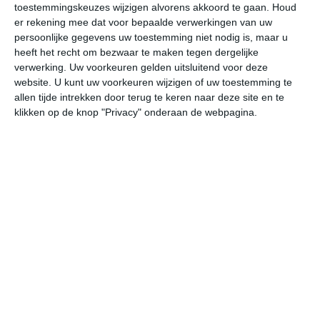
toestemmingskeuzes wijzigen alvorens akkoord te gaan.
Houd
er rekening mee dat voor bepaalde verwerkingen van uw
do
vr
za
zo
ma
persoonlijke gegevens uw toestemming niet nodig is, maar u
heeft het recht om bezwaar te maken tegen dergelijke
verwerking. Uw voorkeuren gelden uitsluitend voor deze
website. U kunt uw voorkeuren wijzigen of uw toestemming te
31°
18°
32°
21°
29°
20°
29°
19°
29°
17°
allen tijde intrekken door terug te keren naar deze site en te
klikken op de knop "Privacy" onderaan de webpagina.
29°C
31°C
29°C
24°C
23°C
22
12:00
15:00
18:00
21:00
00:00
03
12:00
15:00
18:00
21:00
00:00
03
ZW 1
ZZW 1
ZZW 1
ZZO 0
WZW 1
W
12:00
15:00
18:00
21:00
00:00
03