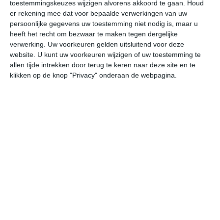
toestemmingskeuzes wijzigen alvorens akkoord te gaan.
Houd
er rekening mee dat voor bepaalde verwerkingen van uw
za
zo
ma
di
wo
persoonlijke gegevens uw toestemming niet nodig is, maar u
heeft het recht om bezwaar te maken tegen dergelijke
verwerking. Uw voorkeuren gelden uitsluitend voor deze
website. U kunt uw voorkeuren wijzigen of uw toestemming te
29°
20°
31°
19°
29°
17°
29°
18°
28°
16°
allen tijde intrekken door terug te keren naar deze site en te
klikken op de knop "Privacy" onderaan de webpagina.
27°C
27°C
26°C
22°C
21°C
20
12:00
15:00
18:00
21:00
00:00
03
12:00
15:00
18:00
21:00
00:00
03
NNO 1
ZO 2
ZO 1
NO 0
WZW 1
WZ
12:00
15:00
18:00
21:00
00:00
03