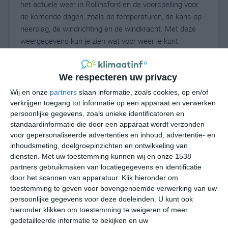
het actuele weer in Rollinsford en de voorspelling voor
de komende dagen, zoals de temperaturen, de kans op
neerslag, de windrichting en de windkracht. Met deze
weergegevens kun je zien wat voor weer je kunt
verwachten in Rollinsford. Op basis van de
klimaatstatistieken beschrijven we het weer per maand
in Rollinsford. Dit is geen langetermijnverwachting, maar
We respecteren uw privacy
geeft het gemiddelde weerbeeld voor alle maanden van
Wij en onze
partners
slaan informatie, zoals cookies, op en/of
het jaar. Wil je de uitgebreide weersverwachting voor
verkrijgen toegang tot informatie op een apparaat en verwerken
Rollinsford zien? Op de pagina met extra weerinformatie
persoonlijke gegevens, zoals unieke identificatoren en
standaardinformatie die door een apparaat wordt verzonden
tonen we de kans op sneeuw, de gevoelstemperatuur,
voor gepersonaliseerde advertenties en inhoud, advertentie- en
de zichtbaarheid, de UV-kracht, de luchtdruk en meer
inhoudsmeting, doelgroepinzichten en ontwikkeling van
goede weerinfo.
diensten.
Met uw toestemming kunnen wij en onze 1538
partners gebruikmaken van locatiegegevens en identificatie
door het scannen van apparatuur. Klik hieronder om
toestemming te geven voor bovengenoemde verwerking van uw
24
N
°C
persoonlijke gegevens voor deze doeleinden. U kunt ook
L
hieronder klikken om toestemming te weigeren of meer
gedetailleerde informatie te bekijken en uw
W