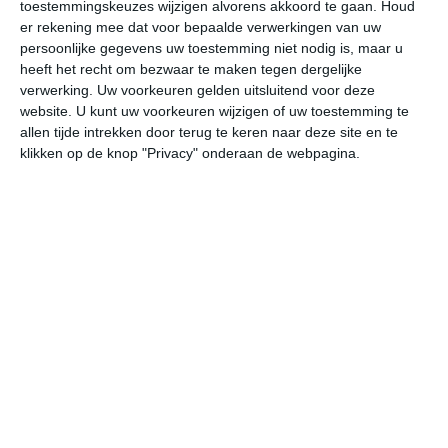
toestemmingskeuzes wijzigen alvorens akkoord te gaan.
Houd
er rekening mee dat voor bepaalde verwerkingen van uw
za
zo
ma
di
wo
persoonlijke gegevens uw toestemming niet nodig is, maar u
heeft het recht om bezwaar te maken tegen dergelijke
verwerking. Uw voorkeuren gelden uitsluitend voor deze
website. U kunt uw voorkeuren wijzigen of uw toestemming te
30°
21°
31°
20°
31°
18°
30°
20°
29°
17°
allen tijde intrekken door terug te keren naar deze site en te
klikken op de knop "Privacy" onderaan de webpagina.
21°C
24°C
28°C
29°C
28°C
24
06:00
09:00
12:00
15:00
18:00
21
06:00
09:00
12:00
15:00
18:00
21
ZW 1
WZW 1
WZW 2
WZW 2
W 2
WZ
06:00
09:00
12:00
15:00
18:00
21