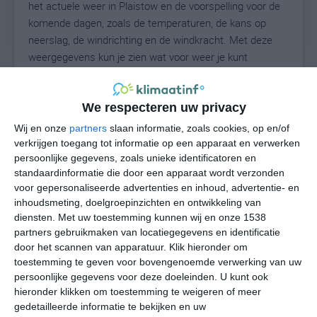
het actuele weer in Plaistow en de voorspelling voor de
komende dagen, zoals de temperaturen, de kans op
neerslag, de windrichting en de windkracht. Met deze
weergegevens kun je zien wat voor weer je kunt
verwachten in Plaistow. Op basis van de
klimaatstatistieken beschrijven we het weer per maand
in Plaistow. Dit is geen langetermijnverwachting, maar
We respecteren uw privacy
geeft het gemiddelde weerbeeld voor alle maanden van
Wij en onze
partners
slaan informatie, zoals cookies, op en/of
het jaar. Wil je de uitgebreide weersverwachting voor
verkrijgen toegang tot informatie op een apparaat en verwerken
Plaistow zien? Op de pagina met extra weerinformatie
persoonlijke gegevens, zoals unieke identificatoren en
standaardinformatie die door een apparaat wordt verzonden
tonen we de kans op sneeuw, de gevoelstemperatuur,
voor gepersonaliseerde advertenties en inhoud, advertentie- en
de zichtbaarheid, de UV-kracht, de luchtdruk en meer
inhoudsmeting, doelgroepinzichten en ontwikkeling van
goede weerinfo.
diensten.
Met uw toestemming kunnen wij en onze 1538
partners gebruikmaken van locatiegegevens en identificatie
door het scannen van apparatuur. Klik hieronder om
toestemming te geven voor bovengenoemde verwerking van uw
25
N
°C
persoonlijke gegevens voor deze doeleinden. U kunt ook
L
hieronder klikken om toestemming te weigeren of meer
gedetailleerde informatie te bekijken en uw
W