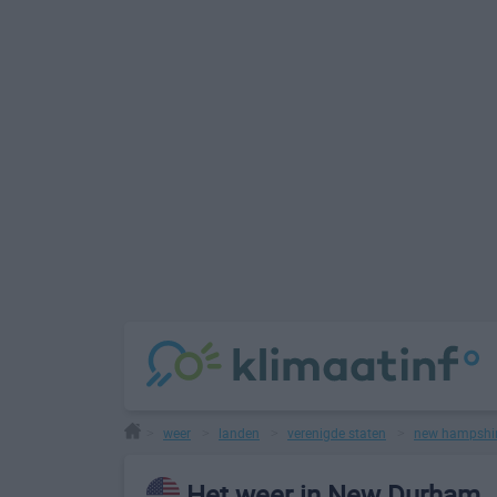
weer
landen
verenigde staten
new hampshi
>
>
>
>
Het weer in New Durham