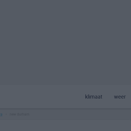
klimaat
weer
re
new durham
>