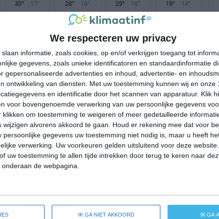
30°
17°
28°
18°
29°
16°
19°
14°
28°C
30°C
31°C
26°C
23°C
We respecteren uw privacy
slaan informatie, zoals cookies, op en/of verkrijgen toegang tot infor
11:00
14:00
17:00
20:00
23:00
lijke gegevens, zoals unieke identificatoren en standaardinformatie d
r gepersonaliseerde advertenties en inhoud, advertentie- en inhoudsm
n ontwikkeling van diensten.
Met uw toestemming kunnen wij en onze 
atiegegevens en identificatie door het scannen van apparatuur. Klik 
11:00
14:00
17:00
20:00
23:00
en voor bovengenoemde verwerking van uw persoonlijke gegevens voo
 klikken om toestemming te weigeren of meer gedetailleerde informatie
NW 2
WNW 2
WNW 2
ZW 1
W 1
wijzigen alvorens akkoord te gaan.
Houd er rekening mee dat voor b
 persoonlijke gegevens uw toestemming niet nodig is, maar u heeft h
lijke verwerking. Uw voorkeuren gelden uitsluitend voor deze website
11:00
14:00
17:00
20:00
23:00
of uw toestemming te allen tijde intrekken door terug te keren naar deze
" onderaan de webpagina.
ide weersverwachting voor New Durham
IES
IK GA NIET AKKOORD
IK GA