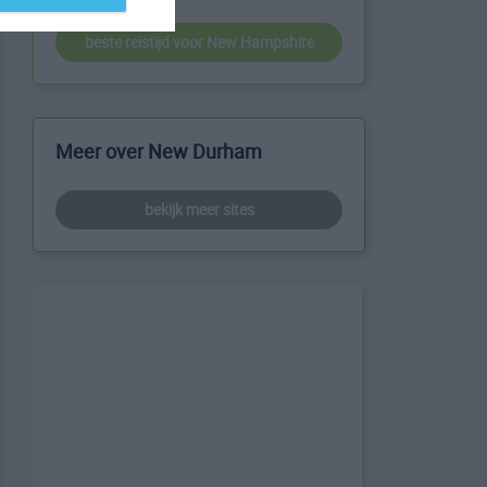
beste reistijd voor New Hampshire
Meer over New Durham
bekijk meer sites