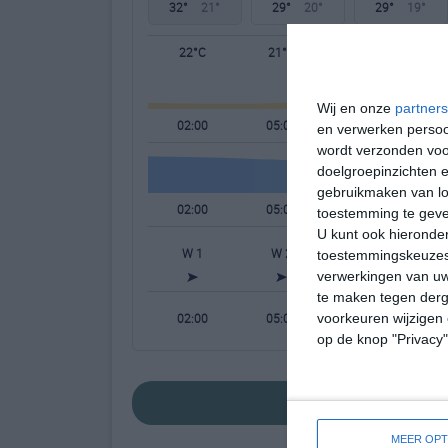
32°
21°
29°
20°
29°
19°
22°C
21°C
24°C
Wij en onze
partners
02:00
05:00
08:00
en verwerken persoon
wordt verzonden voo
doelgroepinzichten e
gebruikmaken van loc
02:00
05:00
08:00
toestemming te gev
U kunt ook hieronder
W 1
W 2
NW 1
toestemmingskeuzes 
verwerkingen van uw
te maken tegen derge
02:00
05:00
08:00
voorkeuren wijzigen 
op de knop "Privacy
bekijk de uitgebre
MEER OPT