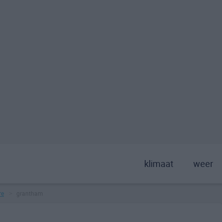
klimaat
weer
re
grantham
>