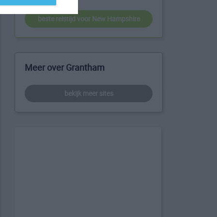
beste reistijd voor New Hampshire
Meer over Grantham
bekijk meer sites