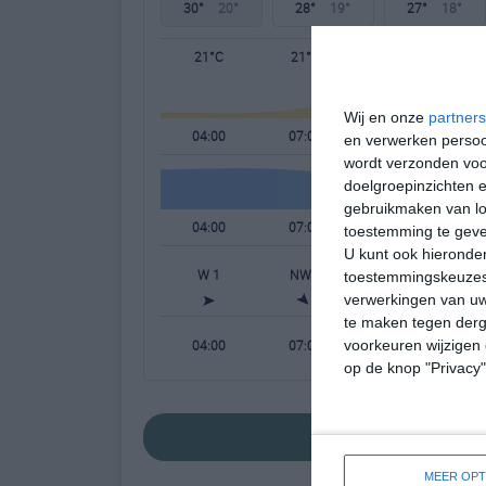
30°
20°
28°
19°
27°
18°
21°C
21°C
24°C
Wij en onze
partners
04:00
07:00
10:00
en verwerken persoon
wordt verzonden voo
doelgroepinzichten e
gebruikmaken van loc
04:00
07:00
10:00
toestemming te gev
U kunt ook hieronder
W 1
NW 1
NNW 1
toestemmingskeuzes 
verwerkingen van uw
te maken tegen derge
04:00
07:00
10:00
voorkeuren wijzigen 
op de knop "Privacy
bekijk de uitgebr
MEER OPT