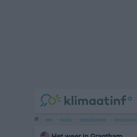
weer
landen
verenigde staten
new hampshi
>
>
>
>
Het weer in Grantham