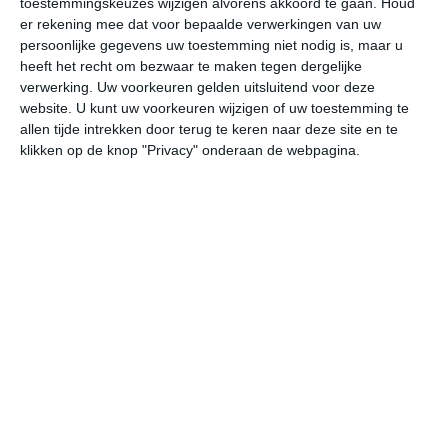
toestemmingskeuzes wijzigen alvorens akkoord te gaan.
Houd
er rekening mee dat voor bepaalde verwerkingen van uw
persoonlijke gegevens uw toestemming niet nodig is, maar u
vr
za
zo
ma
di
heeft het recht om bezwaar te maken tegen dergelijke
verwerking. Uw voorkeuren gelden uitsluitend voor deze
website. U kunt uw voorkeuren wijzigen of uw toestemming te
31°
20°
33°
20°
34°
22°
34°
24°
34°
24°
allen tijde intrekken door terug te keren naar deze site en te
klikken op de knop "Privacy" onderaan de webpagina.
26°C
28°C
29°C
28°C
23°C
22
10:00
13:00
16:00
19:00
22:00
01
10:00
13:00
16:00
19:00
22:00
01
ZW 2
ZW 2
Z 2
ZZO 1
ZZO 1
Z
10:00
13:00
16:00
19:00
22:00
01