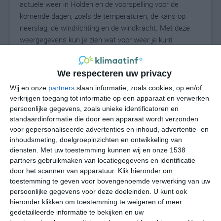
actuele weer in Holden en de voorspelling voor de
komende dagen, zoals de temperaturen, de kans op
neerslag, de windrichting en de windkracht. Met deze
weergegevens kun je zien wat voor weer je kunt
verwachten in Holden. Op basis van de
klimaatstatistieken beschrijven we het weer per maand
We respecteren uw privacy
in Holden. Dit is geen langetermijnverwachting, maar
geeft het gemiddelde weerbeeld voor alle maanden van
Wij en onze
partners
slaan informatie, zoals cookies, op en/of
het jaar. Wil je de uitgebreide weersverwachting voor
verkrijgen toegang tot informatie op een apparaat en verwerken
persoonlijke gegevens, zoals unieke identificatoren en
Holden zien? Op de pagina met extra weerinformatie
standaardinformatie die door een apparaat wordt verzonden
tonen we de kans op sneeuw, de gevoelstemperatuur,
voor gepersonaliseerde advertenties en inhoud, advertentie- en
de zichtbaarheid, de UV-kracht, de luchtdruk en meer
inhoudsmeting, doelgroepinzichten en ontwikkeling van
goede weerinfo.
diensten.
Met uw toestemming kunnen wij en onze 1538
partners gebruikmaken van locatiegegevens en identificatie
door het scannen van apparatuur. Klik hieronder om
toestemming te geven voor bovengenoemde verwerking van uw
25
N
°C
persoonlijke gegevens voor deze doeleinden. U kunt ook
hieronder klikken om toestemming te weigeren of meer
L
gedetailleerde informatie te bekijken en uw
W