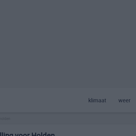
klimaat
weer
holden
ling voor Holden