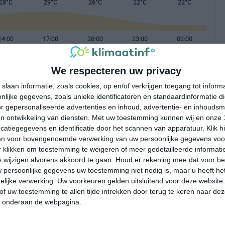
28°C
29°C
26°C
22°C
22°C
14:00
17:00
20:00
23:00
02:00
We respecteren uw privacy
14:00
17:00
20:00
23:00
02:00
slaan informatie, zoals cookies, op en/of verkrijgen toegang tot infor
lijke gegevens, zoals unieke identificatoren en standaardinformatie d
ZZO 1
O 1
ONO 1
O 1
ZO 1
r gepersonaliseerde advertenties en inhoud, advertentie- en inhoudsm
n ontwikkeling van diensten.
Met uw toestemming kunnen wij en onze 
atiegegevens en identificatie door het scannen van apparatuur. Klik 
14:00
17:00
20:00
23:00
02:00
en voor bovengenoemde verwerking van uw persoonlijke gegevens voo
 klikken om toestemming te weigeren of meer gedetailleerde informatie
wijzigen alvorens akkoord te gaan.
Houd er rekening mee dat voor b
 persoonlijke gegevens uw toestemming niet nodig is, maar u heeft h
lijke verwerking. Uw voorkeuren gelden uitsluitend voor deze website
of uw toestemming te allen tijde intrekken door terug te keren naar deze
" onderaan de webpagina.