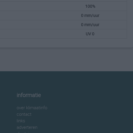
100%
0 mm/uur
0 mm/uur
UV 0
informatie
over klimaatinfo
contact
links
adverteren