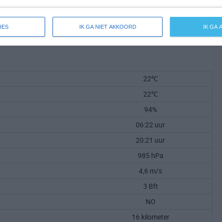
IES
IK GA NIET AKKOORD
IK GA
22℃
22℃
94%
06:22 uur
20:21 uur
985 hPa
4,6 m/s
3 Bft
NO
16 kilometer