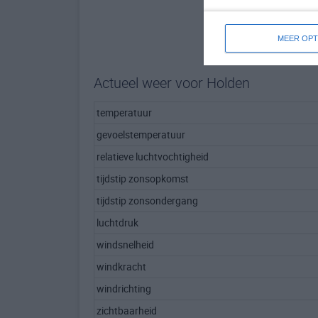
MEER OPT
Actueel weer voor Holden
temperatuur
gevoelstemperatuur
relatieve luchtvochtigheid
tijdstip zonsopkomst
tijdstip zonsondergang
luchtdruk
windsnelheid
windkracht
windrichting
zichtbaarheid