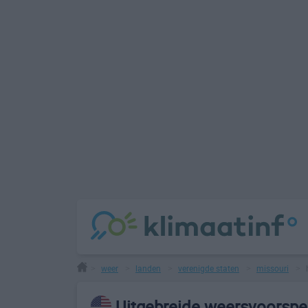
weer
landen
verenigde staten
missouri
>
>
>
>
>
Uitgebreide weersvoorspel