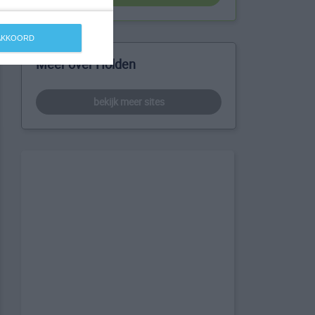
 AKKOORD
Meer over Holden
bekijk meer sites