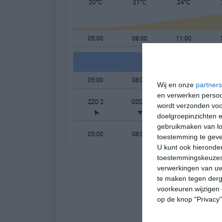
20°C
21°C
24°C
05:00
08:00
11:00
05:00
08:00
11:00
Wij en onze
partners
en verwerken persoon
ZZO 2
OZO 1
ZO 1
wordt verzonden voo
doelgroepinzichten e
gebruikmaken van loc
05:00
08:00
11:00
toestemming te gev
U kunt ook hieronder
toestemmingskeuzes 
verwerkingen van uw
te maken tegen derge
voorkeuren wijzigen 
op de knop "Privacy