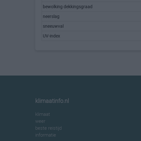
bewolking dekkingsgraad
neerslag
sneeuwval
UV-index
klimaatinfo.nl
klimaat
weer
beste reistijd
informatie