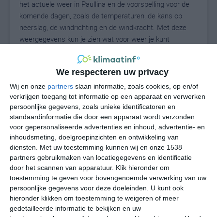
het actuele weer in Paullina en de voorspelling voor de
komende dagen, zoals de temperaturen, de kans op
neerslag, de windrichting en de windkracht. Met deze
weergegevens kun je zien wat voor weer je kunt
verwachten in Paullina. Op basis van de
klimaatstatistieken beschrijven we het weer per maand
We respecteren uw privacy
in Paullina. Dit is geen langetermijnverwachting, maar
geeft het gemiddelde weerbeeld voor alle maanden van
Wij en onze
partners
slaan informatie, zoals cookies, op en/of
het jaar. Wil je de uitgebreide weersverwachting voor
verkrijgen toegang tot informatie op een apparaat en verwerken
persoonlijke gegevens, zoals unieke identificatoren en
Paullina zien? Op de pagina met extra weerinformatie
standaardinformatie die door een apparaat wordt verzonden
tonen we de kans op sneeuw, de gevoelstemperatuur,
voor gepersonaliseerde advertenties en inhoud, advertentie- en
de zichtbaarheid, de UV-kracht, de luchtdruk en meer
inhoudsmeting, doelgroepinzichten en ontwikkeling van
goede weerinfo.
diensten.
Met uw toestemming kunnen wij en onze 1538
partners gebruikmaken van locatiegegevens en identificatie
door het scannen van apparatuur. Klik hieronder om
toestemming te geven voor bovengenoemde verwerking van uw
26
N
°C
persoonlijke gegevens voor deze doeleinden. U kunt ook
hieronder klikken om toestemming te weigeren of meer
L
gedetailleerde informatie te bekijken en uw
W