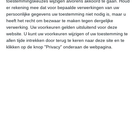
toestemmingskeuzes wijzigen alvorens akkoord te gaan.
Houd
er rekening mee dat voor bepaalde verwerkingen van uw
persoonlijke gegevens uw toestemming niet nodig is, maar u
ma
di
wo
do
vr
heeft het recht om bezwaar te maken tegen dergelijke
verwerking. Uw voorkeuren gelden uitsluitend voor deze
website. U kunt uw voorkeuren wijzigen of uw toestemming te
29°
21°
29°
18°
30°
19°
28°
19°
23°
17°
allen tijde intrekken door terug te keren naar deze site en te
klikken op de knop "Privacy" onderaan de webpagina.
21°C
20°C
19°C
22°C
25°C
27
00:00
03:00
06:00
09:00
12:00
15
00:00
03:00
06:00
09:00
12:00
15
ONO 2
NO 2
NO 3
ONO 3
O 3
OZ
00:00
03:00
06:00
09:00
12:00
15