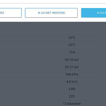
IES
IK GA NIET AKKOORD
IK GA
25℃
25℃
75%
06:18 uur
20:37 uur
966 hPa
4,8 m/s
3 Bft
ZZO
15 kilometer