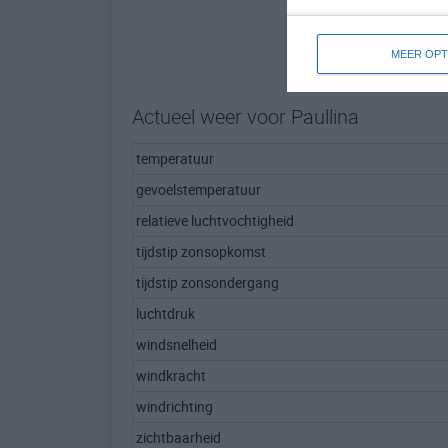
MEER OPT
Actueel weer voor Paullina
temperatuur
gevoelstemperatuur
relatieve luchtvochtigheid
tijdstip zonsopkomst
tijdstip zonsondergang
luchtdruk
windsnelheid
windkracht
windrichting
zichtbaarheid