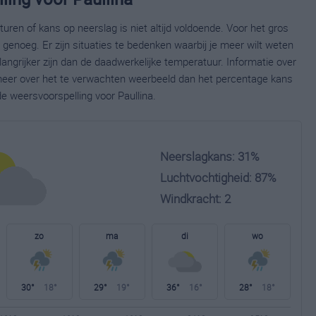
ren of kans op neerslag is niet altijd voldoende. Voor het gros
enoeg. Er zijn situaties te bedenken waarbij je meer wilt weten
ngrijker zijn dan de daadwerkelijke temperatuur. Informatie over
eer over het te verwachten weerbeeld dan het percentage kans
de weersvoorspelling voor Paullina.
Neerslagkans: 31%
Luchtvochtigheid: 87%
Windkracht: 2
zo
ma
di
wo
30°
18°
29°
19°
36°
16°
28°
18°