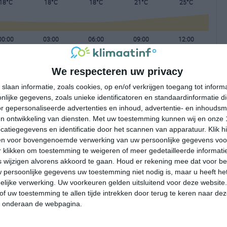
18°C
18°C
18°C
21°C
25°C
00:00
03:00
06:00
09:00
12:00
We respecteren uw privacy
00:00
03:00
06:00
09:00
12:00
slaan informatie, zoals cookies, op en/of verkrijgen toegang tot infor
lijke gegevens, zoals unieke identificatoren en standaardinformatie d
Z 2
Z 2
Z 2
Z 3
ZW 3
r gepersonaliseerde advertenties en inhoud, advertentie- en inhoudsm
n ontwikkeling van diensten.
Met uw toestemming kunnen wij en onze 
atiegegevens en identificatie door het scannen van apparatuur. Klik 
00:00
03:00
06:00
09:00
12:00
en voor bovengenoemde verwerking van uw persoonlijke gegevens voo
 klikken om toestemming te weigeren of meer gedetailleerde informatie
wijzigen alvorens akkoord te gaan.
Houd er rekening mee dat voor b
 persoonlijke gegevens uw toestemming niet nodig is, maar u heeft h
lijke verwerking. Uw voorkeuren gelden uitsluitend voor deze website
of uw toestemming te allen tijde intrekken door terug te keren naar deze
" onderaan de webpagina.