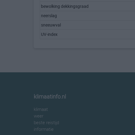
bewolking dekkingsgraad
neerslag
sneeuwval
UV-index
klimaatinfo.nl
klimaat
weer
beste reistijd
informatie