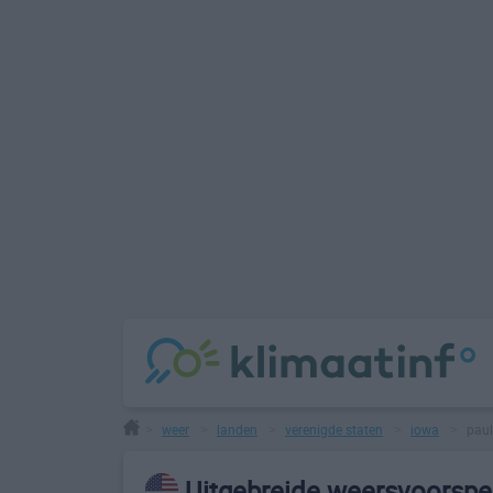
weer
landen
verenigde staten
iowa
paul
>
>
>
>
>
Uitgebreide weersvoorspel