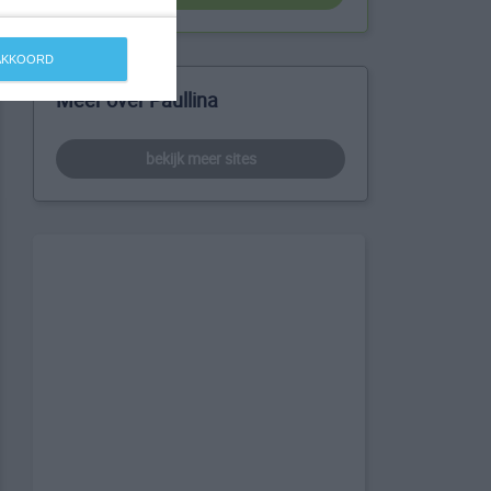
 AKKOORD
Meer over Paullina
bekijk meer sites