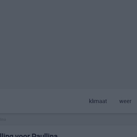
klimaat
weer
lina
ling voor Paullina