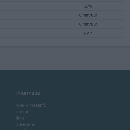
27%
0 mm/uur
0 mm/uur
UV 7
informatie
over klimaatinfo
contact
links
adverteren