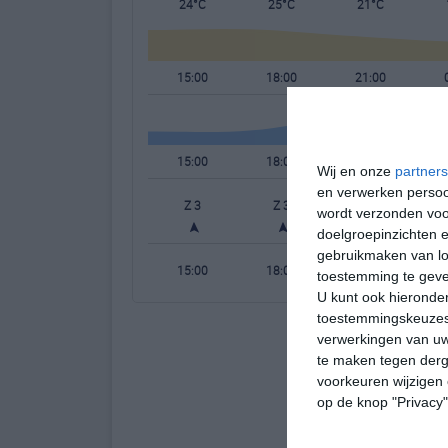
24°C
25°C
21°C
15:00
18:00
21:00
15:00
18:00
21:00
Wij en onze
partners
en verwerken persoon
Z 3
Z 3
Z 2
wordt verzonden voo
doelgroepinzichten e
gebruikmaken van loc
15:00
18:00
21:00
toestemming te gev
U kunt ook hieronder
toestemmingskeuzes 
verwerkingen van uw
te maken tegen derge
voorkeuren wijzigen 
op de knop "Privacy