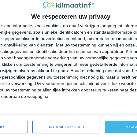
30°
21°
27°
21°
26°
19°
25°
18°
We respecteren uw privacy
23°C
22°C
22°C
23°C
26°C
slaan informatie, zoals cookies, op en/of verkrijgen toegang tot infor
lijke gegevens, zoals unieke identificatoren en standaardinformatie d
23:00
02:00
05:00
08:00
11:00
r gepersonaliseerde advertenties en inhoud, advertentie- en inhoudsm
n ontwikkeling van diensten.
Met uw toestemming kunnen wij en onze 
atiegegevens en identificatie door het scannen van apparatuur. Klik 
en voor bovengenoemde verwerking van uw persoonlijke gegevens voo
23:00
02:00
05:00
08:00
11:00
 klikken om toestemming te weigeren of meer gedetailleerde informatie
wijzigen alvorens akkoord te gaan.
Houd er rekening mee dat voor b
 persoonlijke gegevens uw toestemming niet nodig is, maar u heeft h
ZW 2
WZW 2
W 2
WNW 2
WNW 2
lijke verwerking. Uw voorkeuren gelden uitsluitend voor deze website
of uw toestemming te allen tijde intrekken door terug te keren naar deze
" onderaan de webpagina.
23:00
02:00
05:00
08:00
11:00
ide weersverwachting voor Orland Hills
IES
IK GA NIET AKKOORD
IK GA