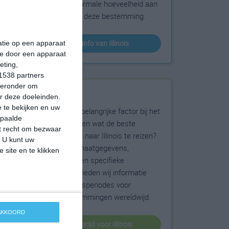
sneeuw en de normale hoeveelheid aan
zonneschijn voor deze bestemming.
klimaatinfo van Illinois
matie op een apparaat
ie door een apparaat
eting,
1538 partners
hieronder om
Beste reistijd
r deze doeleinden.
 te bekijken en uw
Het weer is een belangrijke factor bij het
epaalde
reizen. Wil je weten wat de beste
et recht om bezwaar
maanden zijn om naar Illinois te reizen?
. U kunt uw
Op basis van klimaatgegevens,
 site en te klikken
weersextremen en specifieke
weerinformatie bieden wij informatie
over de beste reisperiodes voor
duizenden bestemmingen wereldwijd.
 AKKOORD
beste reistijd voor Illinois