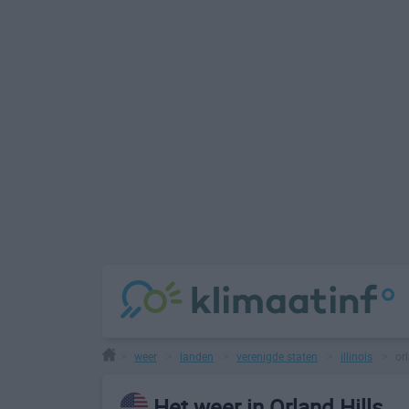
weer
landen
verenigde staten
illinois
orl
>
>
>
>
>
Het weer in Orland Hills