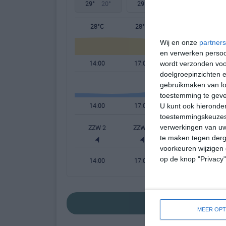
29°
20°
29°
20°
29°
18°
28°C
28°C
26°C
Wij en onze
partners
en verwerken persoon
14:00
17:00
20:00
wordt verzonden voo
doelgroepinzichten e
gebruikmaken van loc
toestemming te gev
14:00
17:00
20:00
U kunt ook hieronder
toestemmingskeuzes 
verwerkingen van uw
ZZW 2
ZZW 3
ZW 2
te maken tegen derge
voorkeuren wijzigen 
op de knop "Privacy
14:00
17:00
20:00
bekijk de uitgebre
MEER OPT