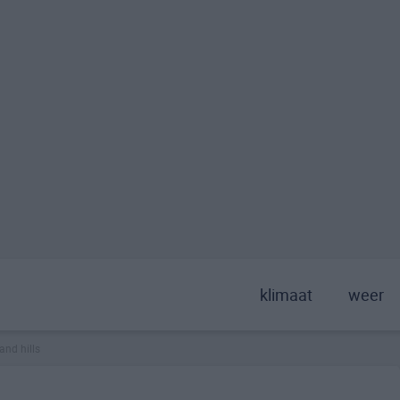
klimaat
weer
and hills