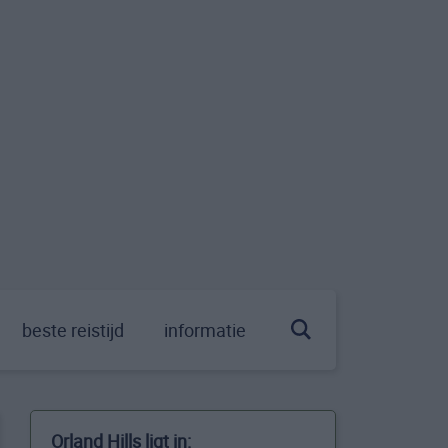
beste reistijd
informatie
Orland Hills ligt in: