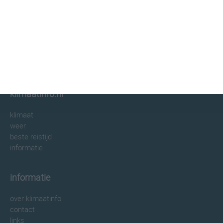
klimaatinfo.nl
klimaat
weer
beste reistijd
informatie
informatie
over klimaatinfo
contact
links