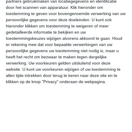
partners gebruikmaken van locatiegegevens en identificatie
door het scannen van apparatuur. Klik hieronder om
toestemming te geven voor bovengenoemde verwerking van uw
29°
20°
29°
20°
29°
19°
30°
21°
28°
20°
persoonlijke gegevens voor deze doeleinden. U kunt ook
hieronder klikken om toestemming te weigeren of meer
21°C
20°C
22°C
25°C
27°C
28
gedetailleerde informatie te bekijken en uw
toestemmingskeuzes wijzigen alvorens akkoord te gaan.
Houd
er rekening mee dat voor bepaalde verwerkingen van uw
02:00
05:00
08:00
11:00
14:00
17
persoonlijke gegevens uw toestemming niet nodig is, maar u
heeft het recht om bezwaar te maken tegen dergelijke
verwerking. Uw voorkeuren gelden uitsluitend voor deze
website. U kunt uw voorkeuren wijzigen of uw toestemming te
02:00
05:00
08:00
11:00
14:00
17
allen tijde intrekken door terug te keren naar deze site en te
klikken op de knop "Privacy" onderaan de webpagina.
Z 2
ZZW 1
ZZW 2
ZZW 2
ZZW 2
ZW
02:00
05:00
08:00
11:00
14:00
17