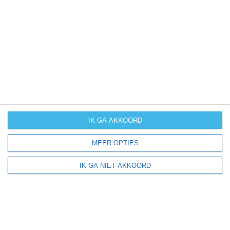
UV-index
UV 0
Orland Hills ligt in:
Amerika
Noord-Amerika
Verenigde Staten van Amerika
IK GA AKKOORD
Illinois
MEER OPTIES
IK GA NIET AKKOORD
Klimaatinfo van Illinois
Het actuele weer en de weersvoorspelling voor de
komende dagen of weken zeggen niets over hoe het
weer in andere maanden kan zijn. Wil je een indicatie
hebben van hoe het weer gemiddeld is in Illinois?