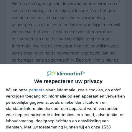
Het op de hoogte zijn van de verwachte temperaturen of
kans op neerslag is niet altijd voldoende. Voor het gros
van de mensen is een globale weersverwachting
genoeg. Er zijn situaties te bedenken waarbij je meer wilt
weten over het weer. Zo kan de gevoelstemperatuur
belangrijker zijn dan de daadwerkelijke temperatuur.
Informatie over de dekkingsgraad van de bewolking zegt
soms meer over het te verwachten weerbeeld dan het
percentage kans op zonneschijn. Daarom vind je hier de
uitgebreide weersvoorspelling voor Orland Hills.
We respecteren uw privacy
24
Wij en onze
partners
slaan informatie, zoals cookies, op en/of
N
°C
verkrijgen toegang tot informatie op een apparaat en verwerken
L
persoonlijke gegevens, zoals unieke identificatoren en
standaardinformatie die door een apparaat wordt verzonden
W
voor gepersonaliseerde advertenties en inhoud, advertentie- en
inhoudsmeting, doelgroepinzichten en ontwikkeling van
vr
za
zo
ma
di
diensten.
Met uw toestemming kunnen wij en onze 1538