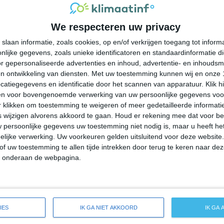
35°
25°
36°
26°
38°
25°
37°
26°
We respecteren uw privacy
33°C
32°C
28°C
25°C
24°C
slaan informatie, zoals cookies, op en/of verkrijgen toegang tot infor
lijke gegevens, zoals unieke identificatoren en standaardinformatie d
16:00
19:00
22:00
01:00
04:00
r gepersonaliseerde advertenties en inhoud, advertentie- en inhoudsm
n ontwikkeling van diensten.
Met uw toestemming kunnen wij en onze 
atiegegevens en identificatie door het scannen van apparatuur. Klik 
en voor bovengenoemde verwerking van uw persoonlijke gegevens voo
16:00
19:00
22:00
01:00
04:00
 klikken om toestemming te weigeren of meer gedetailleerde informatie
wijzigen alvorens akkoord te gaan.
Houd er rekening mee dat voor b
 persoonlijke gegevens uw toestemming niet nodig is, maar u heeft h
OZO 2
OZO 2
OZO 1
W 1
W 1
lijke verwerking. Uw voorkeuren gelden uitsluitend voor deze website
of uw toestemming te allen tijde intrekken door terug te keren naar deze
" onderaan de webpagina.
16:00
19:00
22:00
01:00
04:00
eide weersverwachting voor Campanet
IES
IK GA NIET AKKOORD
IK GA