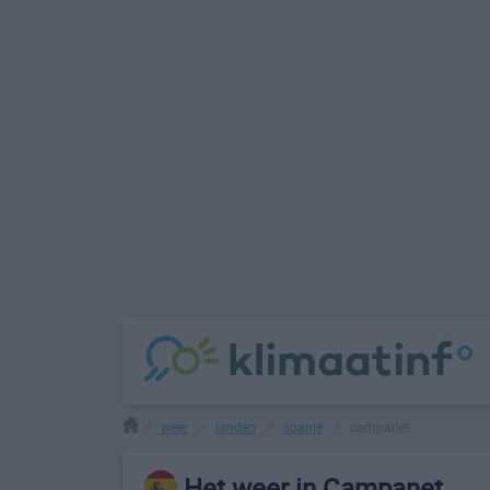
weer
landen
spanje
campanet
>
>
>
>
Het weer in Campanet