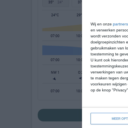
35°
24°
37°
23°
37°
24°
24°C
29°C
34°C
Wij en onze
partners
en verwerken persoon
07:00
10:00
13:00
wordt verzonden voo
doelgroepinzichten e
gebruikmaken van loc
toestemming te gev
07:00
10:00
13:00
U kunt ook hieronder
toestemmingskeuzes 
verwerkingen van uw
NW 1
O 2
ZZO 2
te maken tegen derge
voorkeuren wijzigen 
op de knop "Privacy
07:00
10:00
13:00
bekijk de uitgebr
MEER OPT