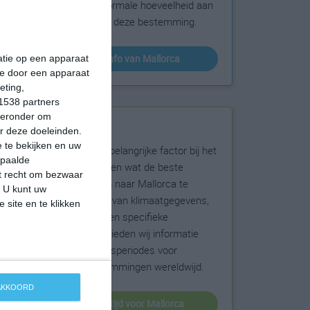
sneeuw en de normale hoeveelheid aan
zonneschijn voor deze bestemming.
klimaatinfo van Mallorca
matie op een apparaat
ie door een apparaat
eting,
1538 partners
hieronder om
Beste reistijd
r deze doeleinden.
 te bekijken en uw
Het weer is een belangrijke factor bij het
epaalde
reizen. Wil je weten wat de beste
et recht om bezwaar
maanden zijn om naar Mallorca te
. U kunt uw
reizen? Op basis van klimaatgegevens,
 site en te klikken
weersextremen en specifieke
weerinformatie bieden wij informatie
over de beste reisperiodes voor
duizenden bestemmingen wereldwijd.
 AKKOORD
beste reistijd voor Mallorca