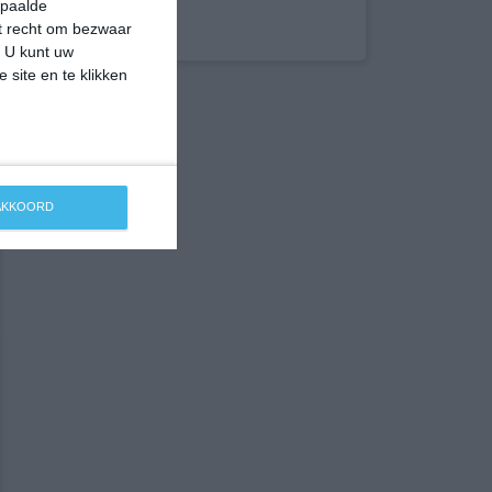
epaalde
et recht om bezwaar
. U kunt uw
 site en te klikken
 AKKOORD