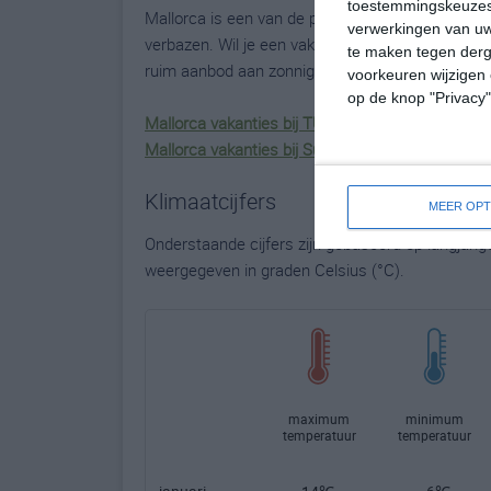
toestemmingskeuzes 
Mallorca is een van de populairste vakantie-eilande
verwerkingen van uw
verbazen. Wil je een vakantie naar Mallorca boek
te maken tegen derge
ruim aanbod aan zonnige Mallorcavakanties in d
voorkeuren wijzigen 
op de knop "Privacy
Mallorca vakanties bij TUI.nl
Mallorca vakanties bij Sunweb
Klimaatcijfers
MEER OPT
Onderstaande cijfers zijn gebaseerd op langjari
weergegeven in graden Celsius (°C).
maximum
minimum
temperatuur
temperatuur