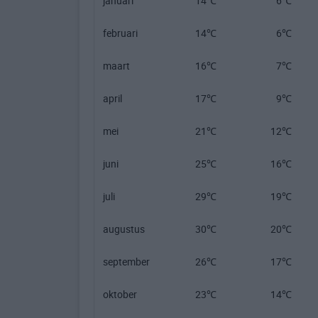
januari
14℃
6℃
februari
14℃
6℃
maart
16℃
7℃
april
17℃
9℃
mei
21℃
12℃
juni
25℃
16℃
juli
29℃
19℃
augustus
30℃
20℃
september
26℃
17℃
oktober
23℃
14℃