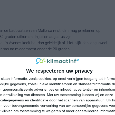
aar de badplaatsen van Mallorca reist, dan mag je rekenen op
2 graden uitkomen. In juli en augustus zijn
's Avonds koelt het dan geleidelijk af. Het blijft dan lang zwoel.
ur pas na middernacht onder de 20 graden.
na altijd boven het nulpunt. Verder is de regenval er matig maar
Mallorca eerlijk gezegd net te koud en statistisch gezien wat aan
We respecteren uw privacy
 aanzienlijk koeler, natter en grijzer dan de rest van het eiland.
slaan informatie, zoals cookies, op en/of verkrijgen toegang tot infor
a de Tramuntana in het noordwesten niet ondenkbaar. Een
lijke gegevens, zoals unieke identificatoren en standaardinformatie d
k geen aanrader als je zonzekerheid en zomerse temperaturen
r gepersonaliseerde advertenties en inhoud, advertentie- en inhoudsm
n ontwikkeling van diensten.
Met uw toestemming kunnen wij en onze 
atiegegevens en identificatie door het scannen van apparatuur. Klik 
en voor bovengenoemde verwerking van uw persoonlijke gegevens voo
 klikken om toestemming te weigeren of meer gedetailleerde informatie