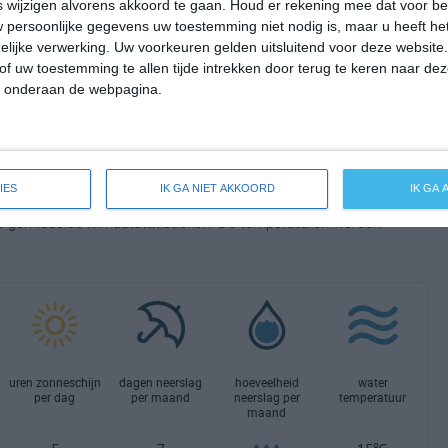
wijzigen alvorens akkoord te gaan.
Houd er rekening mee dat voor b
n in Europa. Als je naar de klimaatcijfers kijkt, zal dat je niet
 persoonlijke gegevens uw toestemming niet nodig is, maar u heeft h
en, neem dan een kijkje bij de volgende reisorganisaties die een
lijke verwerking. Uw voorkeuren gelden uitsluitend voor deze website
e aanbieding hebben:
of uw toestemming te allen tijde intrekken door terug te keren naar deze
" onderaan de webpagina.
IES
IK GA NIET AKKOORD
IK GA
ge gemiddelde klimaatstatistieken. De temperaturen worden
uren zonneschijn
dagen neerslag
hoeveelheid
water
per dag
per maand
neerslag per
temperatuur
maand