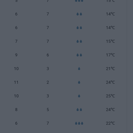
5
7
15℃
6
7
14℃
6
7
14℃
7
7
15℃
9
6
17℃
10
3
21℃
11
2
24℃
10
3
25℃
8
5
24℃
6
7
22℃