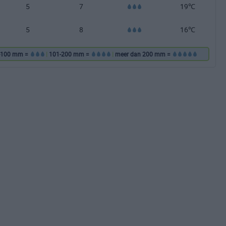
5
7
19℃
5
8
16℃
-100 mm =
|
101-200 mm =
|
meer dan 200 mm =