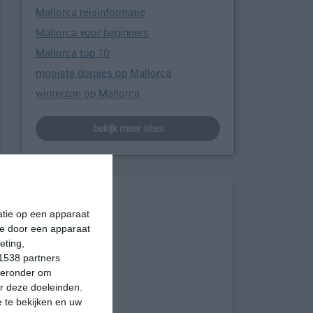
Mallorca reisinformatie
Mallorca voor beginners
Mallorca top 10
mooiste dorpjes op Mallorca
winterzon op Mallorca
bekijk meer sites
matie op een apparaat
ie door een apparaat
eting,
1538 partners
hieronder om
r deze doeleinden.
 te bekijken en uw