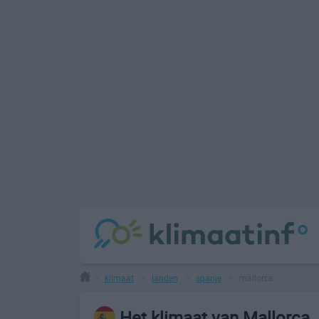
klimaat
landen
spanje
mallorca
>
>
>
>
Het klimaat van Mallorca