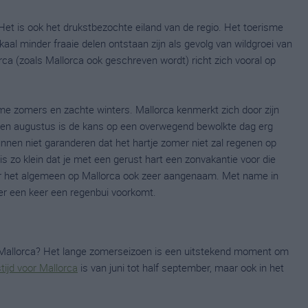
 Het is ook het drukstbezochte eiland van de regio. Het toerisme
okaal minder fraaie delen ontstaan zijn als gevolg van wildgroei van
a (zoals Mallorca ook geschreven wordt) richt zich vooral op
me zomers en zachte winters. Mallorca kenmerkt zich door zijn
i en augustus is de kans op een overwegend bewolkte dag erg
kunnen niet garanderen dat het hartje zomer niet zal regenen op
is zo klein dat je met een gerust hart een zonvakantie voor die
er het algemeen op Mallorca ook zeer aangenaam. Met name in
er een keer een regenbui voorkomt.
p Mallorca? Het lange zomerseizoen is een uitstekend moment om
tijd voor Mallorca
is van juni tot half september, maar ook in het