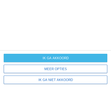
UV-index
UV 2
Barlovento ligt in:
Europa
Spanje
Canarische Eilanden
IK GA AKKOORD
La Palma
MEER OPTIES
IK GA NIET AKKOORD
Klimaatinfo van La Palma
Het actuele weer en de weersvoorspelling voor de
komende dagen of weken zeggen niets over hoe het
weer in andere maanden kan zijn. Wil je een indicatie
hebben van hoe het weer gemiddeld is in La Palma?