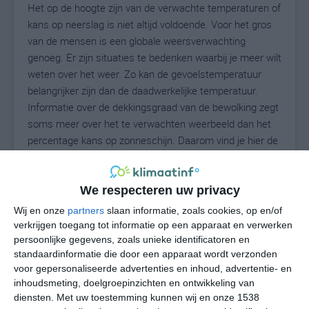
Het op de hoogte zijn van de verwachte temperaturen of
kans op neerslag is niet altijd voldoende. Voor het gros
van de mensen is een globale weersverwachting
genoeg. Er zijn situaties te bedenken waarbij je meer wilt
weten over het weer. Zo kan de gevoelstemperatuur
belangrijker zijn dan de daadwerkelijke temperatuur.
Informatie over de dekkingsgraad van de bewolking zegt
soms meer over het te verwachten weerbeeld dan het
percentage kans op zonneschijn. Daarom vind je hier de
uitgebreide weersvoorspelling voor Barlovento.
We respecteren uw privacy
24
Wij en onze
partners
slaan informatie, zoals cookies, op en/of
N
°C
verkrijgen toegang tot informatie op een apparaat en verwerken
L
persoonlijke gegevens, zoals unieke identificatoren en
standaardinformatie die door een apparaat wordt verzonden
W
voor gepersonaliseerde advertenties en inhoud, advertentie- en
inhoudsmeting, doelgroepinzichten en ontwikkeling van
za
zo
ma
di
wo
diensten.
Met uw toestemming kunnen wij en onze 1538