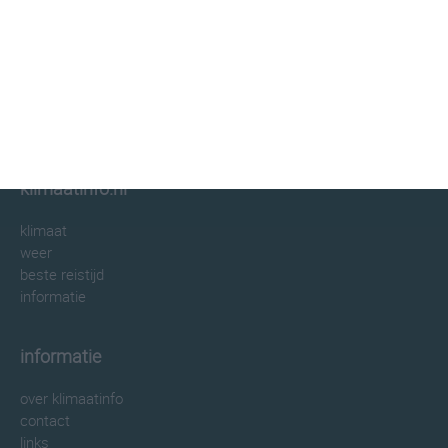
klimaatinfo.nl
klimaat
weer
beste reistijd
informatie
informatie
over klimaatinfo
contact
links