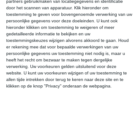
partners gebruikmaken van locatiegegevens en identificatie
door het scannen van apparatuur. Klik hieronder om
toestemming te geven voor bovengenoemde verwerking van uw
25°
22°
23°
20°
23°
20°
23°
20°
24°
20°
persoonlijke gegevens voor deze doeleinden. U kunt ook
hieronder klikken om toestemming te weigeren of meer
22°C
21°C
21°C
21°C
21°C
22
gedetailleerde informatie te bekijken en uw
toestemmingskeuzes wijzigen alvorens akkoord te gaan.
Houd
er rekening mee dat voor bepaalde verwerkingen van uw
21:00
00:00
03:00
06:00
09:00
12
persoonlijke gegevens uw toestemming niet nodig is, maar u
heeft het recht om bezwaar te maken tegen dergelijke
verwerking. Uw voorkeuren gelden uitsluitend voor deze
website. U kunt uw voorkeuren wijzigen of uw toestemming te
21:00
00:00
03:00
06:00
09:00
12
allen tijde intrekken door terug te keren naar deze site en te
klikken op de knop "Privacy" onderaan de webpagina.
NNW 3
NNW 2
NNW 2
NNW 2
N 2
NN
21:00
00:00
03:00
06:00
09:00
12