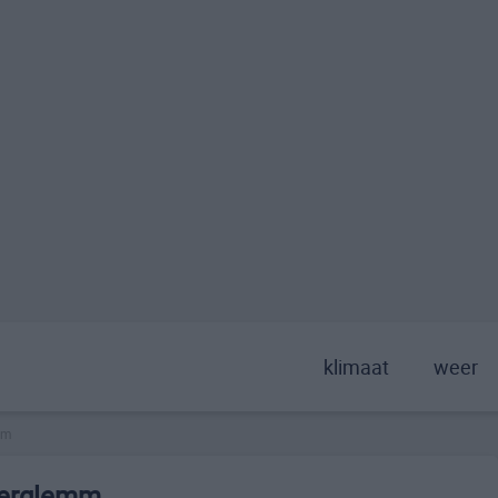
klimaat
weer
mm
terglemm