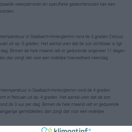
 bepaalde weerpatronen en specifieke gebeurtenissen kan een
worden.
mtemperatuur in Saalbach-Hinterglemm rond de 3 graden Celsius.
 uit op -5 graden. Het aantal uren dat de zon zichtbaar is ligt
r dag. Binnen de hele maand valt er gedurende ongeveer 11 dagen
ldes dan zorgt dat voor een redelijke hoeveelheid neerslag
umtemperatuur in Saalbach-Hinterglemm rond de 4 graden
in februari uit op -4 graden. Het aantal uren dat de zon
 rond de 3 uur per dag. Binnen de hele maand valt er gedurende
langjarige gemiddeldes dan zorgt dat voor een redelijke