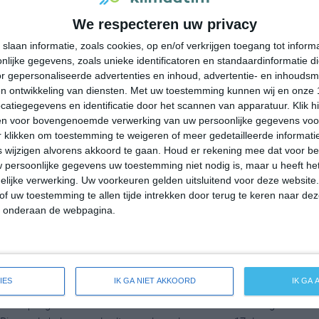
We respecteren uw privacy
emperatuur in Saalbach-Hinterglemm rond de 8 graden Celsius.
uit op -1 graden. Het aantal uren dat de zon zichtbaar is ligt in
slaan informatie, zoals cookies, op en/of verkrijgen toegang tot infor
lijke gegevens, zoals unieke identificatoren en standaardinformatie d
g. Binnen de hele maand valt er gedurende ongeveer 15 dagen
r gepersonaliseerde advertenties en inhoud, advertentie- en inhoudsm
ldes dan zorgt dat voor een redelijke hoeveelheid neerslag
n ontwikkeling van diensten.
Met uw toestemming kunnen wij en onze 
atiegegevens en identificatie door het scannen van apparatuur. Klik 
en voor bovengenoemde verwerking van uw persoonlijke gegevens voo
 klikken om toestemming te weigeren of meer gedetailleerde informatie
wijzigen alvorens akkoord te gaan.
Houd er rekening mee dat voor b
emperatuur in Saalbach-Hinterglemm rond de 10 graden Celsius.
 persoonlijke gegevens uw toestemming niet nodig is, maar u heeft h
it op 3 graden. Het aantal uren dat de zon zichtbaar is ligt in
lijke verwerking. Uw voorkeuren gelden uitsluitend voor deze website
. Binnen de hele maand valt er gedurende ongeveer 14 dagen
of uw toestemming te allen tijde intrekken door terug te keren naar deze
ldes dan zorgt dat voor een redelijke hoeveelheid neerslag
" onderaan de webpagina.
IES
IK GA NIET AKKOORD
IK GA
peratuur in Saalbach-Hinterglemm rond de 18 graden Celsius.
t op 6 graden. Het aantal uren dat de zon zichtbaar is ligt in