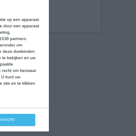
matie op een apparaat
ie door een apparaat
eting,
1538 partners
hieronder om
r deze doeleinden.
 te bekijken en uw
epaalde
et recht om bezwaar
. U kunt uw
 site en te klikken
 AKKOORD