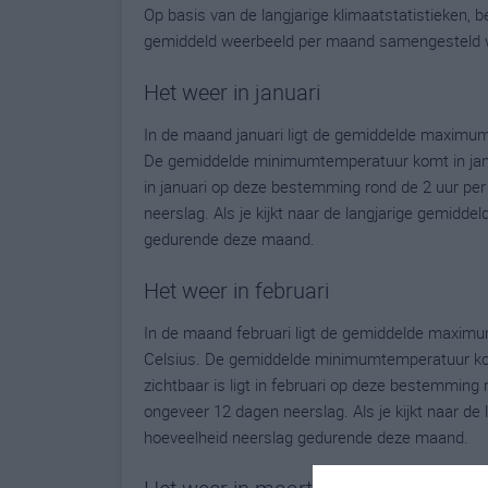
Op basis van de langjarige klimaatstatistieken,
gemiddeld weerbeeld per maand samengesteld 
Het weer in januari
In de maand januari ligt de gemiddelde maximu
De gemiddelde minimumtemperatuur komt in januari
in januari op deze bestemming rond de 2 uur pe
neerslag. Als je kijkt naar de langjarige gemidde
gedurende deze maand.
Het weer in februari
In de maand februari ligt de gemiddelde maxim
Celsius. De gemiddelde minimumtemperatuur komt 
zichtbaar is ligt in februari op deze bestemming
ongeveer 12 dagen neerslag. Als je kijkt naar de 
hoeveelheid neerslag gedurende deze maand.