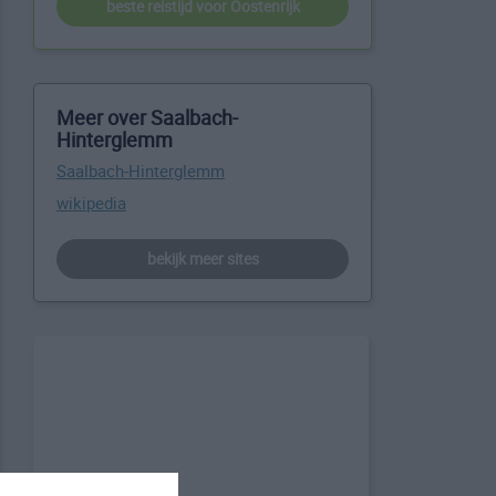
beste reistijd voor Oostenrijk
Meer over Saalbach-
Hinterglemm
Saalbach-Hinterglemm
wikipedia
bekijk meer sites