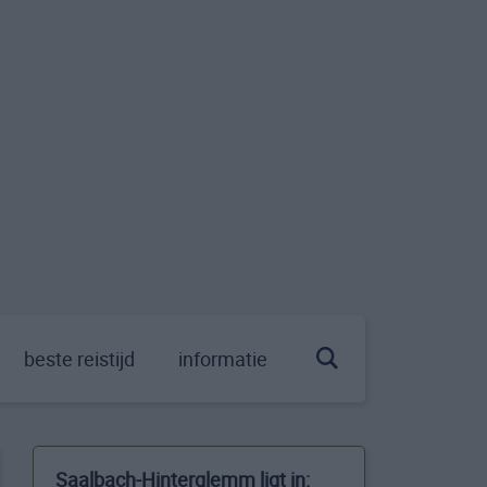
beste reistijd
informatie
Saalbach-Hinterglemm ligt in: