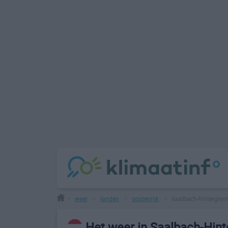
weer
landen
oostenrijk
saalbach-hintergle
>
>
>
>
Het weer in Saalbach-Hin