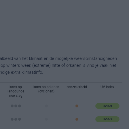
taalbeeld van het klimaat en de mogelijke weersomstandigheden
p winters weer, (extreme) hitte of orkanen is vind je vaak niet
ndige extra klimaatinfo.
kans op
kans op orkanen
zonzekerheid
UV-index
langdurige
(cyclonen)
neerslag
UV 0-3
UV 0-3