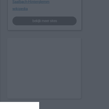
Saalbach-Hinterglemm
wikipedia
bekijk meer sites