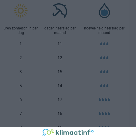
uren zonneschijn per
dagen neerslag per
hoeveelheid neerslag per
dag
maand
maand
1
11
2
12
3
15
5
14
6
17
7
16
7
16