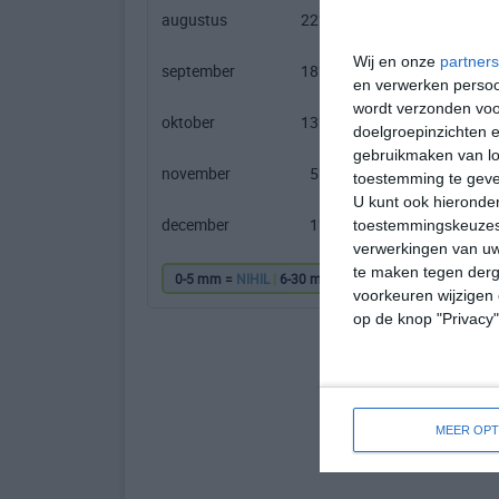
augustus
22℃
10℃
Wij en onze
partners
september
18℃
6℃
en verwerken persoon
wordt verzonden voo
oktober
13℃
2℃
doelgroepinzichten e
gebruikmaken van loc
november
5℃
-3℃
toestemming te gev
U kunt ook hieronder
december
1℃
-6℃
toestemmingskeuzes 
verwerkingen van uw
te maken tegen derge
0-5 mm =
NIHIL
|
6-30 mm =
|
31-60 mm =
|
61
voorkeuren wijzigen 
op de knop "Privacy
MEER OPT