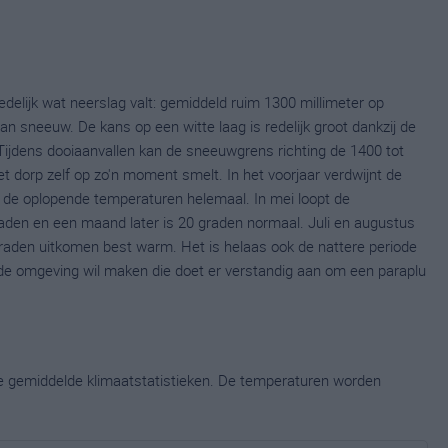
delijk wat neerslag valt: gemiddeld ruim 1300 millimeter op
 van sneeuw. De kans op een witte laag is redelijk groot dankzij de
Tijdens dooiaanvallen kan de sneeuwgrens richting de 1400 tot
 dorp zelf op zo'n moment smelt. In het voorjaar verdwijnt de
de oplopende temperaturen helemaal. In mei loopt de
den en een maand later is 20 graden normaal. Juli en augustus
graden uitkomen best warm. Het is helaas ook de nattere periode
de omgeving wil maken die doet er verstandig aan om een paraplu
ge gemiddelde klimaatstatistieken. De temperaturen worden