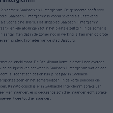
2 plaatsen: Saalbach en Hinterglemm. De gemeente heeft voor
 nodig. Saalbach-Hinterglemm is vooral bekend als uitstekend
als voor alpine skiërs. Het skigebied Saalbach Hinterglemm
bij enkele afdalingen tot in het plaatsje zelf zijn. In de zomer is
 aantal liften dat in de zomer nog in werking is, kan men op grote
eveer honderd kilometer van de stad Salzburg.
atigd landklimaat. Dit Dfb-klimaat komt in grote lijnen overeen
l de grilligheid van het weer in Saalbach-Hinterglemm wat ervoor
acht is. Toeristisch gezien kun je het jaar in Saalbach-
ersportseizoen en het zomerseizoen. In de korte periodes die
izoen. Klimatologisch is er in Saalbach-Hinterglemm sprake van
eer vier maanden, er is gedurende zo'n drie maanden echt sprake
geveer twee tot drie maanden.