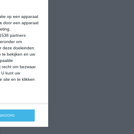
matie op een apparaat
ie door een apparaat
eting,
1538 partners
hieronder om
r deze doeleinden.
 te bekijken en uw
epaalde
et recht om bezwaar
. U kunt uw
 site en te klikken
 AKKOORD