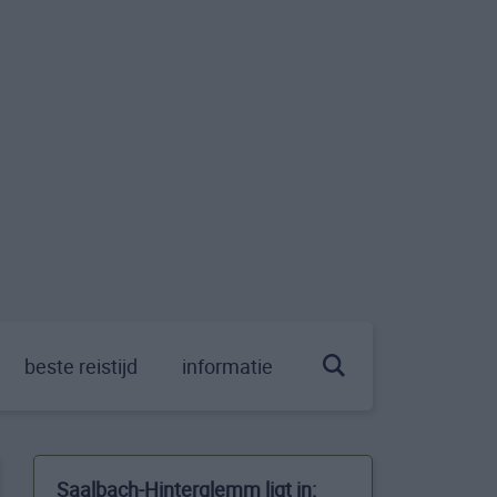
beste reistijd
informatie
Saalbach-Hinterglemm ligt in: