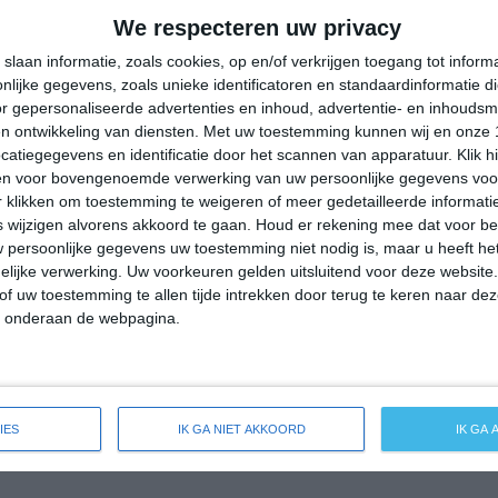
7
17
We respecteren uw privacy
slaan informatie, zoals cookies, op en/of verkrijgen toegang tot infor
6
16
lijke gegevens, zoals unieke identificatoren en standaardinformatie d
r gepersonaliseerde advertenties en inhoud, advertentie- en inhoudsm
5
11
n ontwikkeling van diensten.
Met uw toestemming kunnen wij en onze 
atiegegevens en identificatie door het scannen van apparatuur. Klik 
2
10
en voor bovengenoemde verwerking van uw persoonlijke gegevens voo
 klikken om toestemming te weigeren of meer gedetailleerde informatie
1
10
wijzigen alvorens akkoord te gaan.
Houd er rekening mee dat voor b
 persoonlijke gegevens uw toestemming niet nodig is, maar u heeft h
lijke verwerking. Uw voorkeuren gelden uitsluitend voor deze website
-100 mm =
|
101-200 mm =
|
meer dan 200 mm =
of uw toestemming te allen tijde intrekken door terug te keren naar deze
" onderaan de webpagina.
IES
IK GA NIET AKKOORD
IK GA