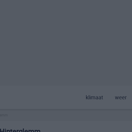
klimaat
weer
glemm
-Hinterglemm