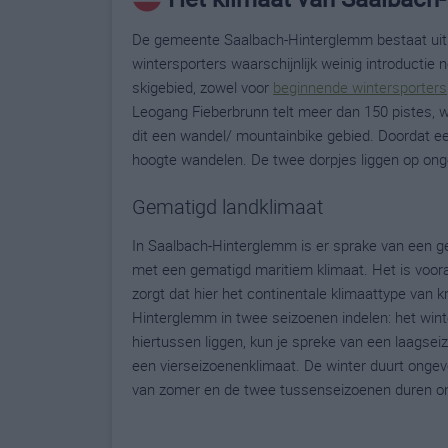
De gemeente Saalbach-Hinterglemm bestaat uit 
wintersporters waarschijnlijk weinig introductie
skigebied, zowel voor
beginnende wintersporters
Leogang Fieberbrunn telt meer dan 150 pistes, waar
dit een wandel/ mountainbike gebied. Doordat een
hoogte wandelen. De twee dorpjes liggen op ong
Gematigd landklimaat
In Saalbach-Hinterglemm is er sprake van een gem
met een gematigd maritiem klimaat. Het is voora
zorgt dat hier het continentale klimaattype van kr
Hinterglemm in twee seizoenen indelen: het wint
hiertussen liggen, kun je spreke van een laagse
een vierseizoenenklimaat. De winter duurt ongev
van zomer en de twee tussenseizoenen duren on