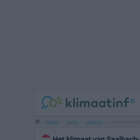
klimaat
landen
oostenrijk
saalbach-hinter
>
>
>
>
Het klimaat van Saalbach