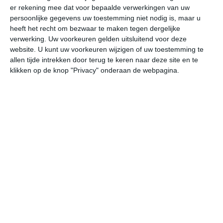
er rekening mee dat voor bepaalde verwerkingen van uw
persoonlijke gegevens uw toestemming niet nodig is, maar u
vr
za
zo
ma
di
heeft het recht om bezwaar te maken tegen dergelijke
verwerking. Uw voorkeuren gelden uitsluitend voor deze
website. U kunt uw voorkeuren wijzigen of uw toestemming te
allen tijde intrekken door terug te keren naar deze site en te
40°
25°
41°
24°
40°
26°
38°
26°
37°
26°
klikken op de knop "Privacy" onderaan de webpagina.
25°C
28°C
35°C
40°C
38°C
32
06:00
09:00
12:00
15:00
18:00
21
06:00
09:00
12:00
15:00
18:00
21
ZO 1
NNO 1
NO 2
NO 3
NO 4
ON
06:00
09:00
12:00
15:00
18:00
21