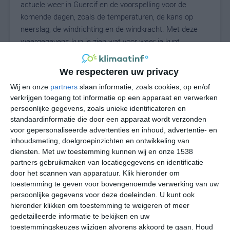
actuele weer in Guercif en de voorspelling voor de
komende dagen, zoals de temperaturen, de kans op
neerslag, de windrichting en de windkracht. Met deze
weergegevens kun je zien wat voor weer je kunt
verwachten in Guercif. Op basis van de
klimaatstatistieken beschrijven we het weer per maand
We respecteren uw privacy
in Guercif. Dit is geen langetermijnverwachting, maar
Wij en onze
partners
slaan informatie, zoals cookies, op en/of
geeft het gemiddelde weerbeeld voor alle maanden van
verkrijgen toegang tot informatie op een apparaat en verwerken
het jaar. Wil je de uitgebreide weersverwachting voor
persoonlijke gegevens, zoals unieke identificatoren en
Guercif zien? Op de pagina met extra weerinformatie
standaardinformatie die door een apparaat wordt verzonden
tonen we de kans op sneeuw, de gevoelstemperatuur,
voor gepersonaliseerde advertenties en inhoud, advertentie- en
de zichtbaarheid, de UV-kracht, de luchtdruk en meer
inhoudsmeting, doelgroepinzichten en ontwikkeling van
goede weerinfo.
diensten.
Met uw toestemming kunnen wij en onze 1538
partners gebruikmaken van locatiegegevens en identificatie
door het scannen van apparatuur. Klik hieronder om
toestemming te geven voor bovengenoemde verwerking van uw
32
persoonlijke gegevens voor deze doeleinden. U kunt ook
N
°C
hieronder klikken om toestemming te weigeren of meer
L
gedetailleerde informatie te bekijken en uw
W
toestemmingskeuzes wijzigen alvorens akkoord te gaan.
Houd