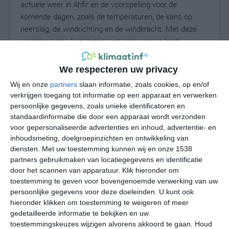
actuele weer in Ahfir en de voorspelling voor de
komende dagen, zoals de temperaturen, de kans op
neerslag, de windrichting en de windkracht. Met deze
weergegevens kun je zien wat voor weer je kunt
verwachten in Ahfir. Op basis van de klimaatstatistieken
beschrijven we het weer per maand in Ahfir. Dit is geen
We respecteren uw privacy
langetermijnverwachting, maar geeft het gemiddelde
Wij en onze
partners
slaan informatie, zoals cookies, op en/of
weerbeeld voor alle maanden van het jaar. Wil je de
verkrijgen toegang tot informatie op een apparaat en verwerken
uitgebreide weersverwachting voor Ahfir zien? Op de
persoonlijke gegevens, zoals unieke identificatoren en
pagina met extra weerinformatie tonen we de kans op
standaardinformatie die door een apparaat wordt verzonden
sneeuw, de gevoelstemperatuur, de zichtbaarheid, de
voor gepersonaliseerde advertenties en inhoud, advertentie- en
UV-kracht, de luchtdruk en meer goede weerinfo.
inhoudsmeting, doelgroepinzichten en ontwikkeling van
diensten.
Met uw toestemming kunnen wij en onze 1538
partners gebruikmaken van locatiegegevens en identificatie
door het scannen van apparatuur. Klik hieronder om
29
toestemming te geven voor bovengenoemde verwerking van uw
N
°C
persoonlijke gegevens voor deze doeleinden. U kunt ook
L
hieronder klikken om toestemming te weigeren of meer
W
gedetailleerde informatie te bekijken en uw
toestemmingskeuzes wijzigen alvorens akkoord te gaan.
Houd