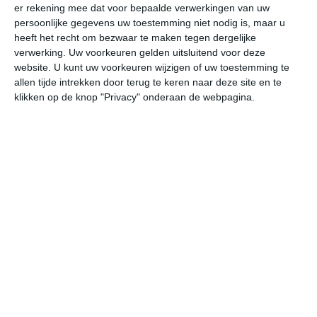
er rekening mee dat voor bepaalde verwerkingen van uw
vr
za
zo
ma
di
persoonlijke gegevens uw toestemming niet nodig is, maar u
heeft het recht om bezwaar te maken tegen dergelijke
verwerking. Uw voorkeuren gelden uitsluitend voor deze
website. U kunt uw voorkeuren wijzigen of uw toestemming te
33°
23°
31°
23°
30°
24°
31°
23°
32°
24°
allen tijde intrekken door terug te keren naar deze site en te
klikken op de knop "Privacy" onderaan de webpagina.
31°C
27°C
25°C
23°C
23°C
27
18:00
21:00
00:00
03:00
06:00
09
18:00
21:00
00:00
03:00
06:00
09
N 2
WZW 0
W 1
NW 1
W 1
NO
18:00
21:00
00:00
03:00
06:00
09