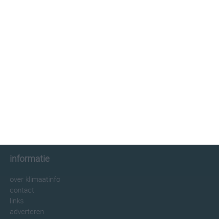
klimaatinfo.nl
klimaat
weer
beste reistijd
informatie
informatie
over klimaatinfo
contact
links
adverteren