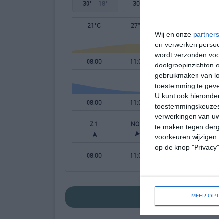
30°
18°
30°
20°
26°
18°
21°C
27°C
30°C
Wij en onze
partners
en verwerken persoon
wordt verzonden voo
08:00
11:00
14:00
doelgroepinzichten e
gebruikmaken van loc
toestemming te gev
U kunt ook hieronder
08:00
11:00
14:00
toestemmingskeuzes 
verwerkingen van uw
Z 1
NO 1
OZO 2
te maken tegen derge
voorkeuren wijzigen 
op de knop "Privacy
08:00
11:00
14:00
bekijk de uitge
MEER OPT