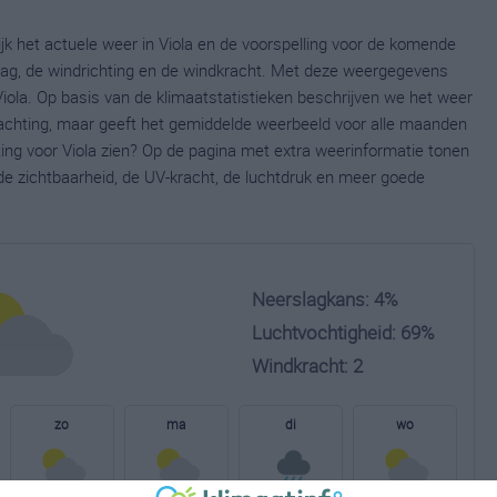
ijk het actuele weer in Viola en de voorspelling voor de komende
lag, de windrichting en de windkracht. Met deze weergegevens
Viola. Op basis van de klimaatstatistieken beschrijven we het weer
wachting, maar geeft het gemiddelde weerbeeld voor alle maanden
ting voor Viola zien? Op de pagina met extra weerinformatie tonen
e zichtbaarheid, de UV-kracht, de luchtdruk en meer goede
Neerslagkans: 4%
Luchtvochtigheid: 69%
Windkracht: 2
zo
ma
di
wo