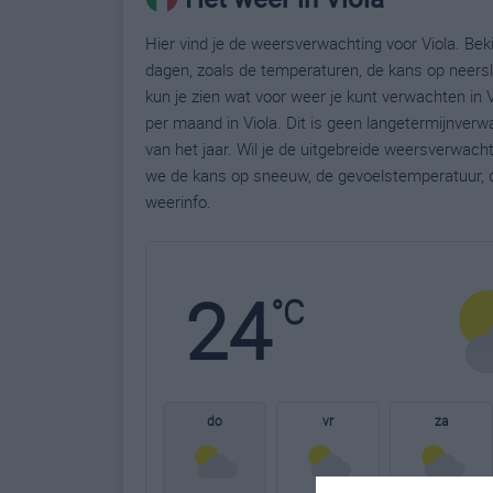
Hier vind je de weersverwachting voor Viola. Bek
dagen, zoals de temperaturen, de kans op neers
kun je zien wat voor weer je kunt verwachten in 
per maand in Viola. Dit is geen langetermijnver
van het jaar. Wil je de uitgebreide weersverwach
we de kans op sneeuw, de gevoelstemperatuur, d
weerinfo.
24
°C
do
vr
za