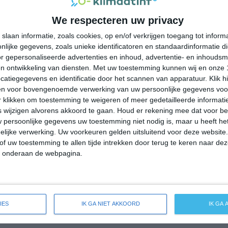
28°
19°
30°
17°
30°
16°
30°
18°
We respecteren uw privacy
29°C
26°C
21°C
20°C
20°C
slaan informatie, zoals cookies, op en/of verkrijgen toegang tot infor
lijke gegevens, zoals unieke identificatoren en standaardinformatie d
r gepersonaliseerde advertenties en inhoud, advertentie- en inhoudsm
17:00
20:00
23:00
02:00
05:00
n ontwikkeling van diensten.
Met uw toestemming kunnen wij en onze 
atiegegevens en identificatie door het scannen van apparatuur. Klik 
en voor bovengenoemde verwerking van uw persoonlijke gegevens voo
 klikken om toestemming te weigeren of meer gedetailleerde informatie
17:00
20:00
23:00
02:00
05:00
wijzigen alvorens akkoord te gaan.
Houd er rekening mee dat voor b
 persoonlijke gegevens uw toestemming niet nodig is, maar u heeft h
ZZO 2
OZO 1
ZZW 2
ZZW 2
WZW 2
lijke verwerking. Uw voorkeuren gelden uitsluitend voor deze website
of uw toestemming te allen tijde intrekken door terug te keren naar deze
" onderaan de webpagina.
17:00
20:00
23:00
02:00
05:00
breide weersverwachting voor Viola
IES
IK GA NIET AKKOORD
IK GA