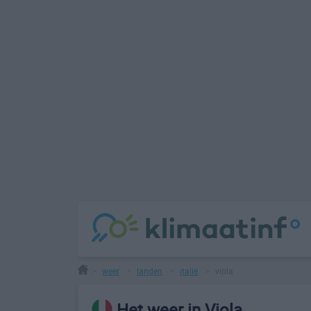
weer
landen
italië
viola
>
>
>
>
Het weer in Viola