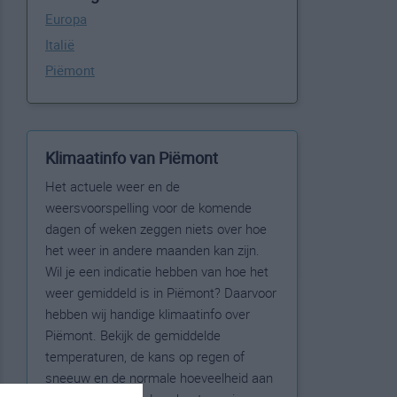
Europa
Italië
Piëmont
Klimaatinfo van Piëmont
Het actuele weer en de
weersvoorspelling voor de komende
dagen of weken zeggen niets over hoe
het weer in andere maanden kan zijn.
Wil je een indicatie hebben van hoe het
weer gemiddeld is in Piëmont? Daarvoor
hebben wij handige klimaatinfo over
Piëmont. Bekijk de gemiddelde
temperaturen, de kans op regen of
sneeuw en de normale hoeveelheid aan