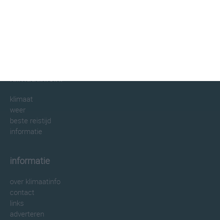
klimaatinfo.nl
klimaat
weer
beste reistijd
informatie
informatie
over klimaatinfo
contact
links
adverteren