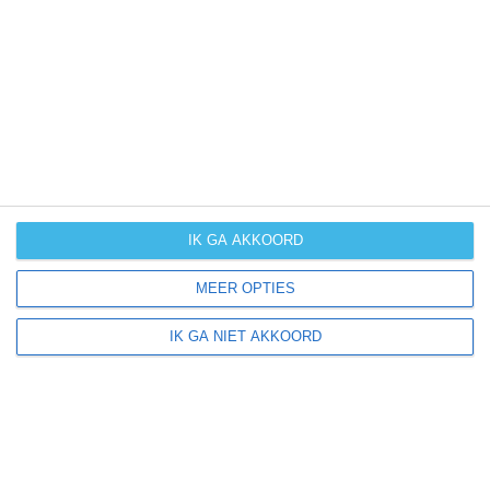
UV-index
UV 0
Villaganzerla ligt in:
Europa
Italië
Veneto
IK GA AKKOORD
MEER OPTIES
Klimaatinfo van Veneto
IK GA NIET AKKOORD
Het actuele weer en de weersvoorspelling voor de
komende dagen of weken zeggen niets over hoe het
weer in andere maanden kan zijn. Wil je een indicatie
hebben van hoe het weer gemiddeld is in Veneto?
Daarvoor hebben wij handige klimaatinfo over Veneto.