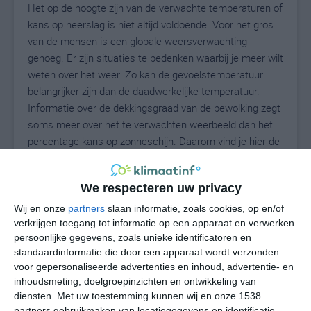
Het op de hoogte zijn van de verwachte temperaturen of
kans op neerslag is niet altijd voldoende. Voor het gros
van de mensen is een globale weersverwachting
genoeg. Er zijn situaties te bedenken waarbij je meer wilt
weten over het weer. Zo kan de gevoelstemperatuur
belangrijker zijn dan de daadwerkelijke temperatuur.
Informatie over de dekkingsgraad van de bewolking zegt
soms meer over het te verwachten weerbeeld dan het
percentage kans op zonneschijn. Daarom vind je hier de
uitgebreide weersvoorspelling voor Villaganzerla.
We respecteren uw privacy
Wij en onze
partners
slaan informatie, zoals cookies, op en/of
28
N
°C
verkrijgen toegang tot informatie op een apparaat en verwerken
L
persoonlijke gegevens, zoals unieke identificatoren en
standaardinformatie die door een apparaat wordt verzonden
W
voor gepersonaliseerde advertenties en inhoud, advertentie- en
inhoudsmeting, doelgroepinzichten en ontwikkeling van
undefined
ma
di
wo
do
diensten.
Met uw toestemming kunnen wij en onze 1538
partners gebruikmaken van locatiegegevens en identificatie