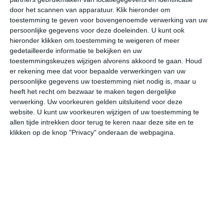
door het scannen van apparatuur. Klik hieronder om
toestemming te geven voor bovengenoemde verwerking van uw
34°
22°
36°
21°
36°
23°
35°
23°
36°
24°
persoonlijke gegevens voor deze doeleinden. U kunt ook
hieronder klikken om toestemming te weigeren of meer
29°C
33°C
34°C
31°C
25°C
23
gedetailleerde informatie te bekijken en uw
toestemmingskeuzes wijzigen alvorens akkoord te gaan.
Houd
er rekening mee dat voor bepaalde verwerkingen van uw
persoonlijke gegevens uw toestemming niet nodig is, maar u
11:00
14:00
17:00
20:00
23:00
02
heeft het recht om bezwaar te maken tegen dergelijke
verwerking. Uw voorkeuren gelden uitsluitend voor deze
website. U kunt uw voorkeuren wijzigen of uw toestemming te
allen tijde intrekken door terug te keren naar deze site en te
11:00
14:00
17:00
20:00
23:00
02
klikken op de knop "Privacy" onderaan de webpagina.
O 1
Z 1
ZZW 2
Z 1
ZW 2
W
11:00
14:00
17:00
20:00
23:00
02