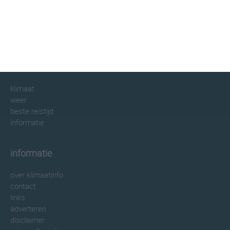
klimaatinfo.nl
klimaat
weer
beste reistijd
informatie
informatie
over klimaatinfo
contact
links
adverteren
disclaimer