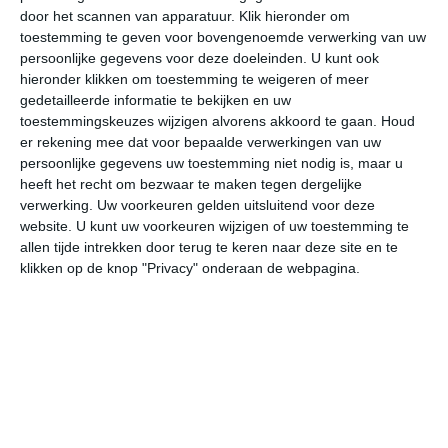
door het scannen van apparatuur. Klik hieronder om
toestemming te geven voor bovengenoemde verwerking van uw
32°
19°
33°
20°
32°
20°
32°
20°
31°
18°
persoonlijke gegevens voor deze doeleinden. U kunt ook
hieronder klikken om toestemming te weigeren of meer
30°C
32°C
31°C
27°C
22°C
21
gedetailleerde informatie te bekijken en uw
toestemmingskeuzes wijzigen alvorens akkoord te gaan.
Houd
er rekening mee dat voor bepaalde verwerkingen van uw
persoonlijke gegevens uw toestemming niet nodig is, maar u
12:00
15:00
18:00
21:00
00:00
03
heeft het recht om bezwaar te maken tegen dergelijke
verwerking. Uw voorkeuren gelden uitsluitend voor deze
website. U kunt uw voorkeuren wijzigen of uw toestemming te
allen tijde intrekken door terug te keren naar deze site en te
12:00
15:00
18:00
21:00
00:00
03
klikken op de knop "Privacy" onderaan de webpagina.
NNW 2
NNW 2
WNW 2
ZZW 1
Z 2
Z
12:00
15:00
18:00
21:00
00:00
03