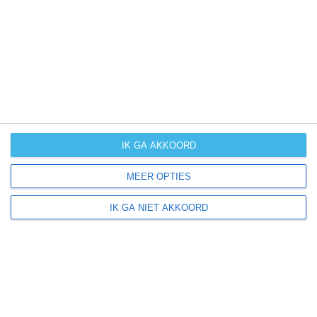
UV-index
UV 6
Vetto ligt in:
Europa
Italië
IK GA AKKOORD
MEER OPTIES
Klimaatinfo van Italië
IK GA NIET AKKOORD
Het actuele weer en de weersvoorspelling voor de
komende dagen of weken zeggen niets over hoe het
weer in andere maanden kan zijn. Wil je een indicatie
hebben van hoe het weer gemiddeld is in Italië?
Daarvoor hebben wij handige klimaatinfo over Italië.
Bekijk de gemiddelde temperaturen, de kans op regen of