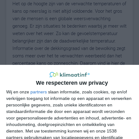
Het op de hoogte zijn van de verwachte temperaturen of
kans op neerslag is niet altijd voldoende. Voor het gros
van de mensen is een globale weersverwachting
genoeg. Er zijn situaties te bedenken waarbij je meer wilt
weten over het weer. Zo kan de gevoelstemperatuur
belangrijker zijn dan de daadwerkelijke temperatuur.
Informatie over de dekkingsgraad van de bewolking zegt
soms meer over het te verwachten weerbeeld dan het
percentage kans op zonneschijn. Daarom vind je hier de
uitgebreide weersvoorspelling voor Vetto.
We respecteren uw privacy
Wij en onze
partners
slaan informatie, zoals cookies, op en/of
26
N
°C
verkrijgen toegang tot informatie op een apparaat en verwerken
persoonlijke gegevens, zoals unieke identificatoren en
L
standaardinformatie die door een apparaat wordt verzonden
W
voor gepersonaliseerde advertenties en inhoud, advertentie- en
inhoudsmeting, doelgroepinzichten en ontwikkeling van
diensten.
Met uw toestemming kunnen wij en onze 1538
ma
di
wo
do
vr
partners gebruikmaken van locatiegegevens en identificatie