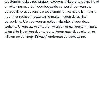
toestemmingskeuzes wijzigen alvorens akkoord te gaan.
Houd
W
er rekening mee dat voor bepaalde verwerkingen van uw
persoonlijke gegevens uw toestemming niet nodig is, maar u
heeft het recht om bezwaar te maken tegen dergelijke
undefined
ma
di
wo
do
verwerking. Uw voorkeuren gelden uitsluitend voor deze
website. U kunt uw voorkeuren wijzigen of uw toestemming te
allen tijde intrekken door terug te keren naar deze site en te
32°
21°
34°
23°
33°
25°
35°
25°
34°
23°
klikken op de knop "Privacy" onderaan de webpagina.
32°C
29°C
25°C
23°C
23°C
26
17:00
20:00
23:00
02:00
05:00
08
17:00
20:00
23:00
02:00
05:00
08
ZZW 2
ZZO 1
NW 1
NNW 2
NNW 2
NN