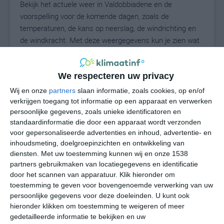
Bekijk het actuele weer in Valdobbiadene en de
voorspelling voor de komende dagen, zoals de
temperaturen, de kans op neerslag, de windrichting en
de windkracht. Met deze weergegevens kun je zien wat
voor weer je kunt verwachten in Valdobbiadene. Op
basis van de klimaatstatistieken beschrijven we het
We respecteren uw privacy
weer per maand in Valdobbiadene. Dit is geen
langetermijnverwachting, maar geeft het gemiddelde
Wij en onze
partners
slaan informatie, zoals cookies, op en/of
weerbeeld voor alle maanden van het jaar. Wil je de
verkrijgen toegang tot informatie op een apparaat en verwerken
uitgebreide weersverwachting voor Valdobbiadene zien?
persoonlijke gegevens, zoals unieke identificatoren en
standaardinformatie die door een apparaat wordt verzonden
Op de pagina met extra weerinformatie tonen we de
voor gepersonaliseerde advertenties en inhoud, advertentie- en
kans op sneeuw, de gevoelstemperatuur, de
inhoudsmeting, doelgroepinzichten en ontwikkeling van
zichtbaarheid, de UV-kracht, de luchtdruk en meer goede
diensten.
Met uw toestemming kunnen wij en onze 1538
weerinfo.
partners gebruikmaken van locatiegegevens en identificatie
door het scannen van apparatuur. Klik hieronder om
toestemming te geven voor bovengenoemde verwerking van uw
persoonlijke gegevens voor deze doeleinden. U kunt ook
27
N
°C
hieronder klikken om toestemming te weigeren of meer
gedetailleerde informatie te bekijken en uw
L