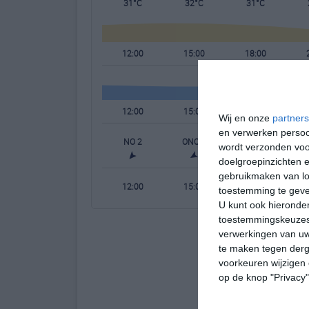
31°C
32°C
31°C
12:00
15:00
18:00
12:00
15:00
18:00
Wij en onze
partners
en verwerken persoon
NO 2
ONO 2
NNW 2
wordt verzonden voo
doelgroepinzichten e
gebruikmaken van loc
12:00
15:00
18:00
toestemming te gev
U kunt ook hieronder
toestemmingskeuzes 
verwerkingen van uw
te maken tegen derge
voorkeuren wijzigen 
op de knop "Privacy