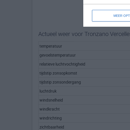
MEER OPT
Actueel weer voor Tronzano Vercelle
temperatuur
gevoelstemperatuur
relatieve luchtvochtigheid
tijdstip zonsopkomst
tijdstip zonsondergang
luchtdruk
windsnelheid
windkracht
windrichting
zichtbaarheid