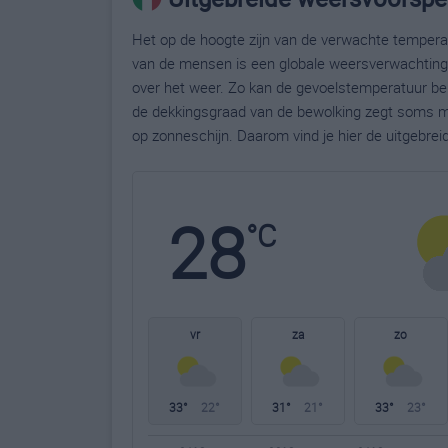
Het op de hoogte zijn van de verwachte temperatu
van de mensen is een globale weersverwachting g
over het weer. Zo kan de gevoelstemperatuur bela
de dekkingsgraad van de bewolking zegt soms m
op zonneschijn. Daarom vind je hier de uitgebre
28
°C
vr
za
zo
33°
22°
31°
21°
33°
23°