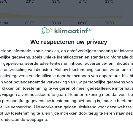
28°C
23°C
22°C
21°C
23°C
21:00
00:00
03:00
06:00
09:00
We respecteren uw privacy
21:00
00:00
03:00
06:00
09:00
slaan informatie, zoals cookies, op en/of verkrijgen toegang tot infor
lijke gegevens, zoals unieke identificatoren en standaardinformatie d
NNO 2
O 3
WNW 2
ZO 1
ONO 1
r gepersonaliseerde advertenties en inhoud, advertentie- en inhoudsm
n ontwikkeling van diensten.
Met uw toestemming kunnen wij en onze 
atiegegevens en identificatie door het scannen van apparatuur. Klik 
21:00
00:00
03:00
06:00
09:00
en voor bovengenoemde verwerking van uw persoonlijke gegevens voo
 klikken om toestemming te weigeren of meer gedetailleerde informatie
wijzigen alvorens akkoord te gaan.
Houd er rekening mee dat voor b
 persoonlijke gegevens uw toestemming niet nodig is, maar u heeft h
lijke verwerking. Uw voorkeuren gelden uitsluitend voor deze website
of uw toestemming te allen tijde intrekken door terug te keren naar deze
" onderaan de webpagina.