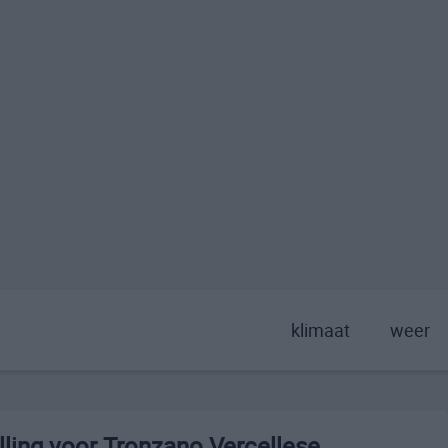
klimaat
weer
ling voor Tronzano Vercellese