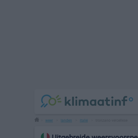
weer
landen
italië
tronzano vercellese
>
>
>
>
Uitgebreide weersvoorspel