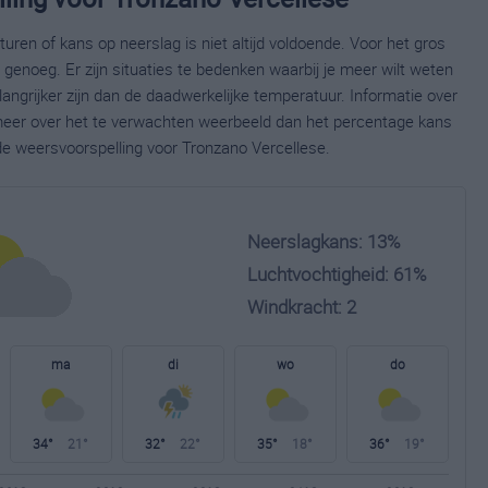
ren of kans op neerslag is niet altijd voldoende. Voor het gros
enoeg. Er zijn situaties te bedenken waarbij je meer wilt weten
ngrijker zijn dan de daadwerkelijke temperatuur. Informatie over
eer over het te verwachten weerbeeld dan het percentage kans
ide weersvoorspelling voor Tronzano Vercellese.
Neerslagkans: 13%
Luchtvochtigheid: 61%
Windkracht: 2
ma
di
wo
do
34°
21°
32°
22°
35°
18°
36°
19°