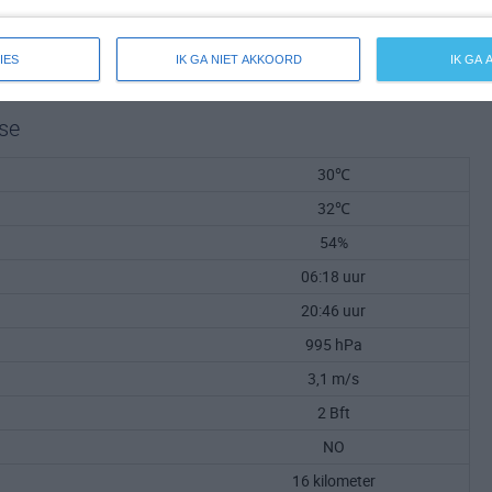
IES
IK GA NIET AKKOORD
IK GA
se
30℃
32℃
54%
06:18 uur
20:46 uur
995 hPa
3,1 m/s
2 Bft
NO
16 kilometer