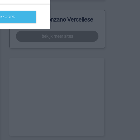
 AKKOORD
Meer over Tronzano Vercellese
bekijk meer sites