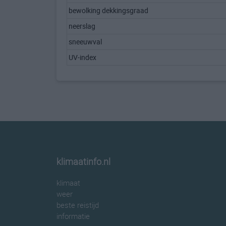
bewolking dekkingsgraad
neerslag
sneeuwval
UV-index
klimaatinfo.nl
klimaat
weer
beste reistijd
informatie