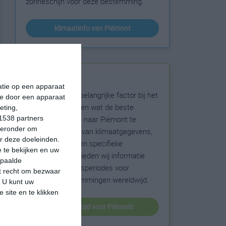
zonneschijn voor deze bestemming.
klimaatinfo van Piëmont
Beste reistijd
matie op een apparaat
Het weer is een belangrijke factor bij het
ie door een apparaat
reizen. Wil je weten wat de beste
eting,
maanden zijn om naar Piëmont te
1538 partners
hieronder om
reizen? Op basis van klimaatgegevens,
r deze doeleinden.
weersextremen en specifieke
 te bekijken en uw
weerinformatie bieden wij informatie
epaalde
over de beste reisperiodes voor
et recht om bezwaar
duizenden bestemmingen wereldwijd.
. U kunt uw
 site en te klikken
beste reistijd voor Piëmont