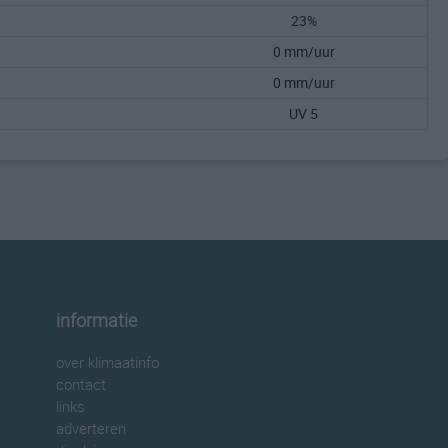
23%
0 mm/uur
0 mm/uur
UV 5
informatie
over klimaatinfo
contact
links
adverteren