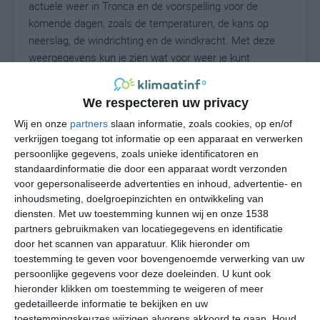
actuele weer in Tronca en de voorspelling voor de
komende dagen, zoals de temperaturen, de kans op
neerslag, de windrichting en de windkracht. Met deze
weergegevens kun je zien wat voor weer je kunt
verwachten in Tronca. Op basis van de
klimaatstatistieken beschrijven we het weer per maand
We respecteren uw privacy
in Tronca. Dit is geen langetermijnverwachting, maar
Wij en onze
partners
slaan informatie, zoals cookies, op en/of
geeft het gemiddelde weerbeeld voor alle maanden van
verkrijgen toegang tot informatie op een apparaat en verwerken
het jaar. Wil je de uitgebreide weersverwachting voor
persoonlijke gegevens, zoals unieke identificatoren en
Tronca zien? Op de pagina met extra weerinformatie
standaardinformatie die door een apparaat wordt verzonden
tonen we de kans op sneeuw, de gevoelstemperatuur,
voor gepersonaliseerde advertenties en inhoud, advertentie- en
de zichtbaarheid, de UV-kracht, de luchtdruk en meer
inhoudsmeting, doelgroepinzichten en ontwikkeling van
goede weerinfo.
diensten.
Met uw toestemming kunnen wij en onze 1538
partners gebruikmaken van locatiegegevens en identificatie
door het scannen van apparatuur. Klik hieronder om
toestemming te geven voor bovengenoemde verwerking van uw
32
N
persoonlijke gegevens voor deze doeleinden. U kunt ook
°C
hieronder klikken om toestemming te weigeren of meer
L
gedetailleerde informatie te bekijken en uw
W
toestemmingskeuzes wijzigen alvorens akkoord te gaan.
Houd