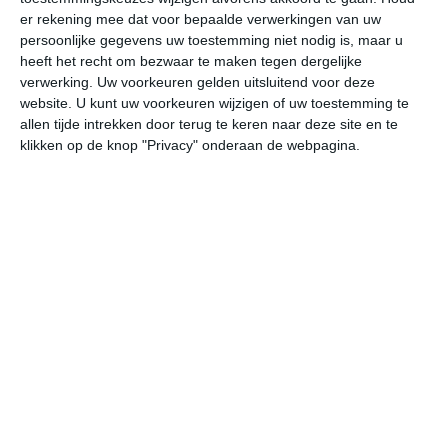
er rekening mee dat voor bepaalde verwerkingen van uw
persoonlijke gegevens uw toestemming niet nodig is, maar u
za
zo
ma
di
wo
heeft het recht om bezwaar te maken tegen dergelijke
verwerking. Uw voorkeuren gelden uitsluitend voor deze
website. U kunt uw voorkeuren wijzigen of uw toestemming te
37°
26°
35°
27°
34°
26°
34°
24°
35°
22°
allen tijde intrekken door terug te keren naar deze site en te
klikken op de knop "Privacy" onderaan de webpagina.
36°C
34°C
30°C
27°C
28°C
28
15:00
18:00
21:00
00:00
03:00
06
15:00
18:00
21:00
00:00
03:00
06
NNO 4
ONO 1
NNW 1
WNW 2
NNW 2
NN
15:00
18:00
21:00
00:00
03:00
06