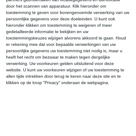
door het scannen van apparatuur. Klik hieronder om
toestemming te geven voor bovengenoemde verwerking van uw
25°
19°
26°
20°
26°
20°
31°
19°
33°
23°
persoonlijke gegevens voor deze doeleinden. U kunt ook
hieronder klikken om toestemming te weigeren of meer
25°C
25°C
23°C
21°C
21°C
20
gedetailleerde informatie te bekijken en uw
toestemmingskeuzes wijzigen alvorens akkoord te gaan.
Houd
er rekening mee dat voor bepaalde verwerkingen van uw
persoonlijke gegevens uw toestemming niet nodig is, maar u
14:00
17:00
20:00
23:00
02:00
05
heeft het recht om bezwaar te maken tegen dergelijke
verwerking. Uw voorkeuren gelden uitsluitend voor deze
website. U kunt uw voorkeuren wijzigen of uw toestemming te
allen tijde intrekken door terug te keren naar deze site en te
14:00
17:00
20:00
23:00
02:00
05
klikken op de knop "Privacy" onderaan de webpagina.
ZZO 2
Z 1
ZO 1
NW 2
NW 2
NW
14:00
17:00
20:00
23:00
02:00
05