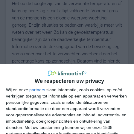
Het op de hoogte zijn van de verwachte temperaturen of
kans op neerslag is niet altijd voldoende. Voor het gros
van de mensen is een globale weersverwachting
genoeg. Er zijn situaties te bedenken waarbij je meer wilt
weten over het weer. Zo kan de gevoelstemperatuur
belangrijker zijn dan de daadwerkelijke temperatuur.
Informatie over de dekkingsgraad van de bewolking zegt
soms meer over het te verwachten weerbeeld dan het
percentage kans op zonneschijn. Daarom vind je hier de
uitgebreide weersvoorspelling voor Traversella.
We respecteren uw privacy
Wij en onze
partners
slaan informatie, zoals cookies, op en/of
22
N
°C
verkrijgen toegang tot informatie op een apparaat en verwerken
L
persoonlijke gegevens, zoals unieke identificatoren en
standaardinformatie die door een apparaat wordt verzonden
W
voor gepersonaliseerde advertenties en inhoud, advertentie- en
inhoudsmeting, doelgroepinzichten en ontwikkeling van
undefined
ma
di
wo
do
diensten.
Met uw toestemming kunnen wij en onze 1538
partners gebruikmaken van locatiegegevens en identificatie