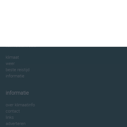
klimaatinfo.nl
klimaat
weer
beste reistijd
informatie
informatie
over klimaatinfo
contact
links
adverteren