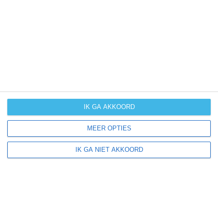
UV-index
UV 0
Traversella ligt in:
Europa
Italië
Piëmont
IK GA AKKOORD
MEER OPTIES
Klimaatinfo van Piëmont
IK GA NIET AKKOORD
Het actuele weer en de weersvoorspelling voor de
komende dagen of weken zeggen niets over hoe het
weer in andere maanden kan zijn. Wil je een indicatie
hebben van hoe het weer gemiddeld is in Piëmont?
Daarvoor hebben wij handige klimaatinfo over Piëmont.