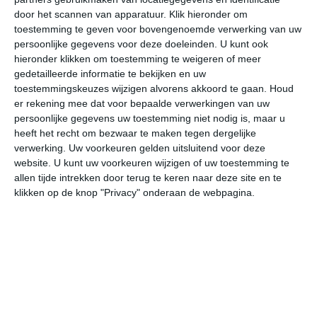
door het scannen van apparatuur. Klik hieronder om
toestemming te geven voor bovengenoemde verwerking van uw
27°
20°
28°
20°
29°
21°
30°
19°
31°
22°
persoonlijke gegevens voor deze doeleinden. U kunt ook
hieronder klikken om toestemming te weigeren of meer
27°C
26°C
24°C
21°C
21°C
20
gedetailleerde informatie te bekijken en uw
toestemmingskeuzes wijzigen alvorens akkoord te gaan.
Houd
er rekening mee dat voor bepaalde verwerkingen van uw
persoonlijke gegevens uw toestemming niet nodig is, maar u
14:00
17:00
20:00
23:00
02:00
05
heeft het recht om bezwaar te maken tegen dergelijke
verwerking. Uw voorkeuren gelden uitsluitend voor deze
website. U kunt uw voorkeuren wijzigen of uw toestemming te
allen tijde intrekken door terug te keren naar deze site en te
14:00
17:00
20:00
23:00
02:00
05
klikken op de knop "Privacy" onderaan de webpagina.
ZZO 2
ZZW 2
NNW 1
NW 2
NNW 2
NN
14:00
17:00
20:00
23:00
02:00
05