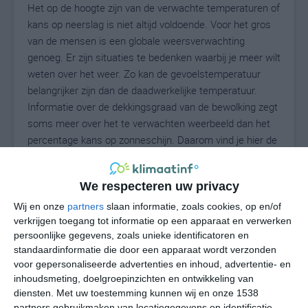
Het op de hoogte zijn van de verwachte temperaturen of
kans op neerslag is niet altijd voldoende. Voor het gros
van de mensen is een globale weersverwachting
genoeg. Er zijn situaties te bedenken waarbij je meer wilt
weten over het weer. Zo kan de gevoelstemperatuur
belangrijker zijn dan de daadwerkelijke temperatuur.
Informatie over de dekkingsgraad van de bewolking zegt
soms meer over het te verwachten weerbeeld dan het
percentage kans op zonneschijn. Daarom vind je hier de
uitgebreide weersvoorspelling voor Trarego.
We respecteren uw privacy
Wij en onze
partners
slaan informatie, zoals cookies, op en/of
23
N
°C
verkrijgen toegang tot informatie op een apparaat en verwerken
L
persoonlijke gegevens, zoals unieke identificatoren en
standaardinformatie die door een apparaat wordt verzonden
W
voor gepersonaliseerde advertenties en inhoud, advertentie- en
inhoudsmeting, doelgroepinzichten en ontwikkeling van
undefined
ma
di
wo
do
diensten.
Met uw toestemming kunnen wij en onze 1538
partners gebruikmaken van locatiegegevens en identificatie