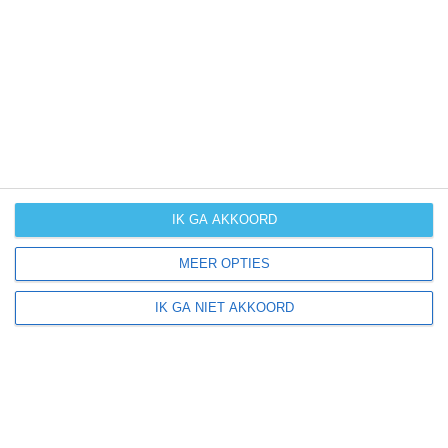
UV-index
UV 7
Trarego ligt in:
Europa
Italië
Piëmont
IK GA AKKOORD
MEER OPTIES
Klimaatinfo van Piëmont
IK GA NIET AKKOORD
Het actuele weer en de weersvoorspelling voor de
komende dagen of weken zeggen niets over hoe het
weer in andere maanden kan zijn. Wil je een indicatie
hebben van hoe het weer gemiddeld is in Piëmont?
Daarvoor hebben wij handige klimaatinfo over Piëmont.