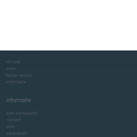
klimaatinfo.nl
klimaat
weer
beste reistijd
informatie
informatie
over klimaatinfo
contact
links
adverteren