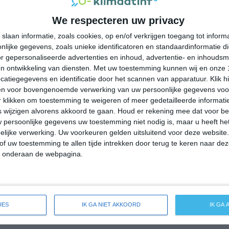
38°
18°
38°
18°
38°
20°
37°
21°
We respecteren uw privacy
30°C
27°C
23°C
20°C
19°C
slaan informatie, zoals cookies, op en/of verkrijgen toegang tot infor
lijke gegevens, zoals unieke identificatoren en standaardinformatie d
r gepersonaliseerde advertenties en inhoud, advertentie- en inhoudsm
19:00
22:00
01:00
04:00
07:00
n ontwikkeling van diensten.
Met uw toestemming kunnen wij en onze 
atiegegevens en identificatie door het scannen van apparatuur. Klik 
en voor bovengenoemde verwerking van uw persoonlijke gegevens voo
 klikken om toestemming te weigeren of meer gedetailleerde informatie
19:00
22:00
01:00
04:00
07:00
wijzigen alvorens akkoord te gaan.
Houd er rekening mee dat voor b
 persoonlijke gegevens uw toestemming niet nodig is, maar u heeft h
NW 2
ZO 1
ZO 1
ZZO 1
ZZO 1
lijke verwerking. Uw voorkeuren gelden uitsluitend voor deze website
of uw toestemming te allen tijde intrekken door terug te keren naar deze
" onderaan de webpagina.
19:00
22:00
01:00
04:00
07:00
reide weersverwachting voor Torrioni
IES
IK GA NIET AKKOORD
IK GA