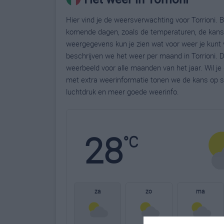
Hier vind je de weersverwachting voor Torrioni. B
komende dagen, zoals de temperaturen, de kans 
weergegevens kun je zien wat voor weer je kunt v
beschrijven we het weer per maand in Torrioni. 
weerbeeld voor alle maanden van het jaar. Wil je
met extra weerinformatie tonen we de kans op s
luchtdruk en meer goede weerinfo.
28
°C
za
zo
ma