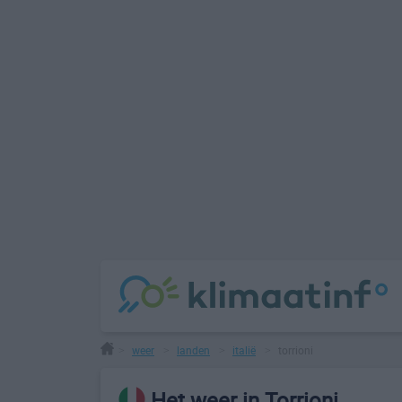
weer
landen
italië
torrioni
>
>
>
>
Het weer in Torrioni