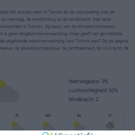
ekijk het actuele weer in Torrioni en de voorspelling voor de
op neerslag, de windrichting en de windkracht. Met deze
erwachten in Torrioni. Op basis van de klimaatstatistieken
Dit is geen langetermijnverwachting, maar geeft het gemiddelde
 de uitgebreide weersverwachting voor Torrioni zien? Op de pagina
neeuw, de gevoelstemperatuur, de zichtbaarheid, de UV-kracht, de
Neerslagkans: 3%
Luchtvochtigheid: 62%
Windkracht: 2
di
wo
do
vr