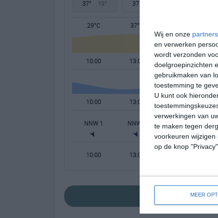
37°
19°
37°
19°
37°
19°
29°C
37°C
34°C
Wij en onze
partners
en verwerken persoon
wordt verzonden voo
10:00
13:00
16:00
doelgroepinzichten e
gebruikmaken van loc
toestemming te gev
U kunt ook hieronder
10:00
13:00
16:00
toestemmingskeuzes 
verwerkingen van uw
NNW 1
NNW 2
W 3
W
te maken tegen derge
voorkeuren wijzigen 
op de knop "Privacy
10:00
13:00
16:00
bekijk de uitgeb
MEER OPT