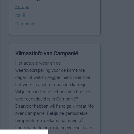
Europa
Italië
Campanië
Klimaatinfo van Campanië
Het actuele weer en de
weersvoorspelling voor de komende
dagen of weken zeggen niets over hoe
het weer in andere maanden kan zijn.
Wil je een indicatie hebben van hoe het
weer gemiddeld is in Campanië?
Daarvoor hebben wij handige klimaatinfo
over Campanië. Bekijk de gemiddelde
temperaturen, de kans op regen of
sneeuw en de normale hoeveelheid aan