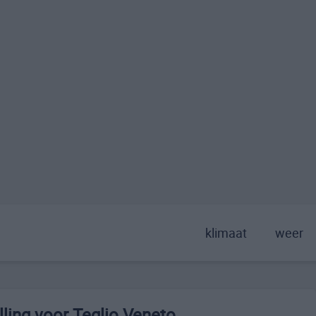
klimaat
weer
ling voor Teglio Veneto