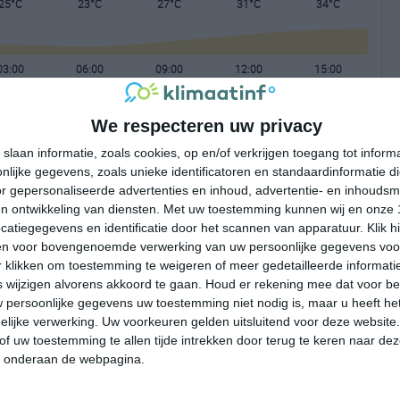
25°C
23°C
27°C
31°C
34°C
03:00
06:00
09:00
12:00
15:00
We respecteren uw privacy
03:00
06:00
09:00
12:00
15:00
slaan informatie, zoals cookies, op en/of verkrijgen toegang tot infor
lijke gegevens, zoals unieke identificatoren en standaardinformatie d
NNO 2
NNO 2
NO 2
O 3
O 2
r gepersonaliseerde advertenties en inhoud, advertentie- en inhoudsm
n ontwikkeling van diensten.
Met uw toestemming kunnen wij en onze 
atiegegevens en identificatie door het scannen van apparatuur. Klik 
03:00
06:00
09:00
12:00
15:00
en voor bovengenoemde verwerking van uw persoonlijke gegevens voo
 klikken om toestemming te weigeren of meer gedetailleerde informatie
wijzigen alvorens akkoord te gaan.
Houd er rekening mee dat voor b
 persoonlijke gegevens uw toestemming niet nodig is, maar u heeft h
lijke verwerking. Uw voorkeuren gelden uitsluitend voor deze website
of uw toestemming te allen tijde intrekken door terug te keren naar deze
" onderaan de webpagina.