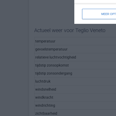
MEER OPT
Actueel weer voor Teglio Veneto
temperatuur
gevoelstemperatuur
relatieve luchtvochtigheid
tijdstip zonsopkomst
tijdstip zonsondergang
luchtdruk
windsnelheid
windkracht
windrichting
zichtbaarheid