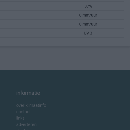
37%
0 mm/uur
0 mm/uur
UV 3
informatie
over klimaatinfo
contact
links
adverteren