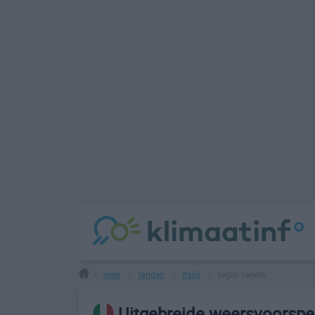
weer
landen
italië
teglio veneto
>
>
>
>
Uitgebreide weersvoorspel