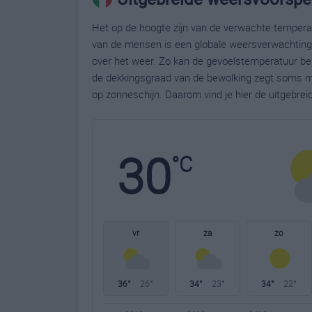
Het op de hoogte zijn van de verwachte temperatu
van de mensen is een globale weersverwachting g
over het weer. Zo kan de gevoelstemperatuur bela
de dekkingsgraad van de bewolking zegt soms m
op zonneschijn. Daarom vind je hier de uitgebrei
30
°C
vr
za
zo
36°
26°
34°
23°
34°
22°