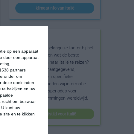
klimaatinfo van Italië
Beste reistijd
Het weer is een belangrijke factor bij het
matie op een apparaat
reizen. Wil je weten wat de beste
ie door een apparaat
maanden zijn om naar Italië te reizen?
eting,
Op basis van klimaatgegevens,
1538 partners
weersextremen en specifieke
hieronder om
r deze doeleinden.
weerinformatie bieden wij informatie
 te bekijken en uw
over de beste reisperiodes voor
epaalde
duizenden bestemmingen wereldwijd.
et recht om bezwaar
. U kunt uw
beste reistijd voor Italië
 site en te klikken