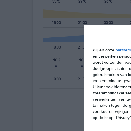
33°C
29°C
26°C
18:00
21:00
00:00
18:00
21:00
00:00
Wij en onze
partners
en verwerken persoon
NO 3
NO 2
NNO 2
wordt verzonden voo
doelgroepinzichten e
gebruikmaken van loc
18:00
21:00
00:00
toestemming te gev
U kunt ook hieronder
toestemmingskeuzes 
verwerkingen van uw
te maken tegen derge
voorkeuren wijzigen 
op de knop "Privacy