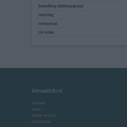
bewolking dekkingsgraad
neerslag
sneeuwval
UV-index
klimaatinfo.nl
klimaat
weer
beste reistijd
informatie