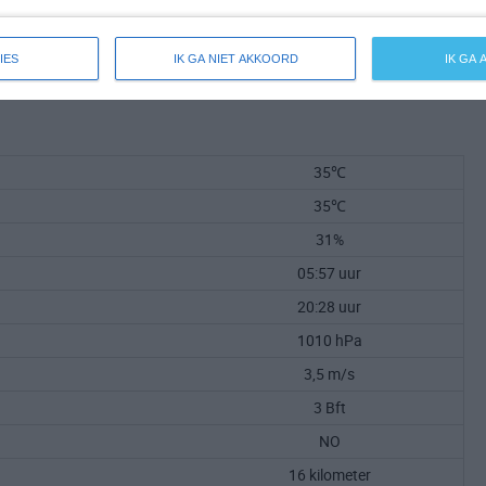
IES
IK GA NIET AKKOORD
IK GA
35℃
35℃
31%
05:57 uur
20:28 uur
1010 hPa
3,5 m/s
3 Bft
NO
16 kilometer