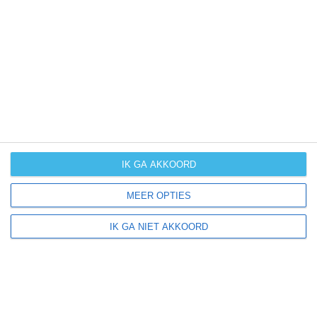
UV-index
UV 8
Stilo ligt in:
Europa
Italië
Calabrië
IK GA AKKOORD
MEER OPTIES
Klimaatinfo van Stilo
IK GA NIET AKKOORD
Het actuele weer en de weersvoorspelling voor de
komende dagen of weken zeggen niets over hoe het
weer in andere maanden kan zijn. Wil je een indicatie
hebben van hoe het weer gemiddeld is in Stilo?
Daarvoor hebben wij handige klimaatinfo over Stilo.