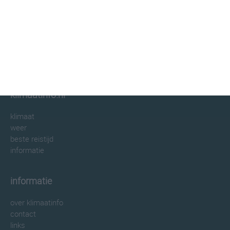
klimaatinfo.nl
klimaat
weer
beste reistijd
informatie
informatie
over klimaatinfo
contact
links