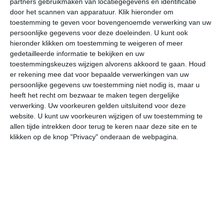
partners gebruikmaken van locatiegegevens en identificatie
door het scannen van apparatuur. Klik hieronder om
toestemming te geven voor bovengenoemde verwerking van uw
34°
27°
33°
26°
31°
25°
33°
25°
33°
26°
persoonlijke gegevens voor deze doeleinden. U kunt ook
hieronder klikken om toestemming te weigeren of meer
34°C
31°C
29°C
28°C
27°C
27
gedetailleerde informatie te bekijken en uw
toestemmingskeuzes wijzigen alvorens akkoord te gaan.
Houd
er rekening mee dat voor bepaalde verwerkingen van uw
16:00
19:00
22:00
01:00
04:00
07
persoonlijke gegevens uw toestemming niet nodig is, maar u
heeft het recht om bezwaar te maken tegen dergelijke
verwerking. Uw voorkeuren gelden uitsluitend voor deze
website. U kunt uw voorkeuren wijzigen of uw toestemming te
16:00
19:00
22:00
01:00
04:00
07
allen tijde intrekken door terug te keren naar deze site en te
klikken op de knop "Privacy" onderaan de webpagina.
NO 2
NNW 1
NW 3
NW 2
NW 2
NW
16:00
19:00
22:00
01:00
04:00
07