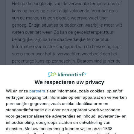
Het op de hoogte zijn van de verwachte temperaturen of
kans op neerslag is niet altijd voldoende. Voor het gros
van de mensen is een globale weersverwachting
genoeg. Er zijn situaties te bedenken waarbij je meer wilt
weten over het weer. Zo kan de gevoelstemperatuur
belangrijker zijn dan de daadwerkelijke temperatuur.
Informatie over de dekkingsgraad van de bewolking zegt
soms meer over het te verwachten weerbeeld dan het
percentage kans op zonneschijn. Daarom vind je hier de
uitgebreide weersvoorspelling voor Stilo.
We respecteren uw privacy
Wij en onze
partners
slaan informatie, zoals cookies, op en/of
31
N
°C
verkrijgen toegang tot informatie op een apparaat en verwerken
L
persoonlijke gegevens, zoals unieke identificatoren en
standaardinformatie die door een apparaat wordt verzonden
W
voor gepersonaliseerde advertenties en inhoud, advertentie- en
inhoudsmeting, doelgroepinzichten en ontwikkeling van
za
zo
ma
di
wo
diensten.
Met uw toestemming kunnen wij en onze 1538