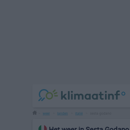
weer
landen
italië
sesta godano
>
>
>
>
Het weer in Sesta Godano