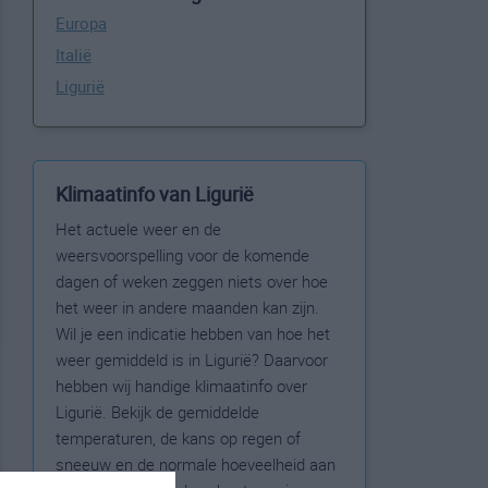
Europa
Italië
Ligurië
Klimaatinfo van Ligurië
Het actuele weer en de
weersvoorspelling voor de komende
dagen of weken zeggen niets over hoe
het weer in andere maanden kan zijn.
Wil je een indicatie hebben van hoe het
weer gemiddeld is in Ligurië? Daarvoor
hebben wij handige klimaatinfo over
Ligurië. Bekijk de gemiddelde
temperaturen, de kans op regen of
sneeuw en de normale hoeveelheid aan