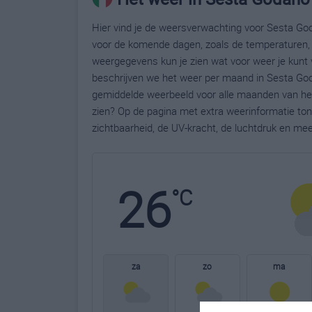
Hier vind je de weersverwachting voor Sesta God
voor de komende dagen, zoals de temperaturen, 
weergegevens kun je zien wat voor weer je kunt
beschrijven we het weer per maand in Sesta God
gemiddelde weerbeeld voor alle maanden van het
zien? Op de pagina met extra weerinformatie to
zichtbaarheid, de UV-kracht, de luchtdruk en me
26
°C
za
zo
ma