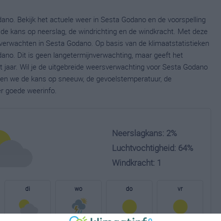
ano. Bekijk het actuele weer in Sesta Godano en de voorspelling
de kans op neerslag, de windrichting en de windkracht. Met deze
 verwachten in Sesta Godano. Op basis van de klimaatstatistieken
ano. Dit is geen langetermijnverwachting, maar geeft het
 jaar. Wil je de uitgebreide weersverwachting voor Sesta Godano
nen we de kans op sneeuw, de gevoelstemperatuur, de
er goede weerinfo.
Neerslagkans: 2%
Luchtvochtigheid: 64%
Windkracht: 1
di
wo
do
vr