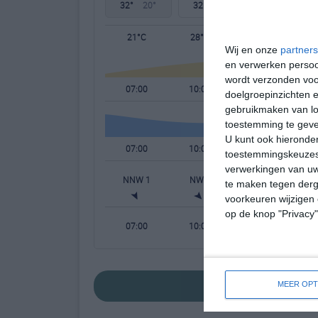
32°
20°
32°
22°
32°
20°
21°C
28°C
32°C
Wij en onze
partners
en verwerken persoon
wordt verzonden voo
07:00
10:00
13:00
doelgroepinzichten e
gebruikmaken van loc
toestemming te gev
U kunt ook hieronder
07:00
10:00
13:00
toestemmingskeuzes 
verwerkingen van uw
NNW 1
NW 1
ZW 2
te maken tegen derge
voorkeuren wijzigen 
op de knop "Privacy
07:00
10:00
13:00
bekijk de uitgebrei
MEER OPT