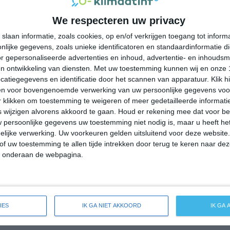
33°
21°
34°
24°
33°
19°
32°
21°
We respecteren uw privacy
32°C
31°C
24°C
22°C
22°C
slaan informatie, zoals cookies, op en/of verkrijgen toegang tot infor
lijke gegevens, zoals unieke identificatoren en standaardinformatie d
r gepersonaliseerde advertenties en inhoud, advertentie- en inhoudsm
16:00
19:00
22:00
01:00
04:00
n ontwikkeling van diensten.
Met uw toestemming kunnen wij en onze 
atiegegevens en identificatie door het scannen van apparatuur. Klik 
en voor bovengenoemde verwerking van uw persoonlijke gegevens voo
 klikken om toestemming te weigeren of meer gedetailleerde informatie
16:00
19:00
22:00
01:00
04:00
wijzigen alvorens akkoord te gaan.
Houd er rekening mee dat voor b
 persoonlijke gegevens uw toestemming niet nodig is, maar u heeft h
NNO 1
NO 1
NNO 2
NNO 1
NNO 2
lijke verwerking. Uw voorkeuren gelden uitsluitend voor deze website
of uw toestemming te allen tijde intrekken door terug te keren naar deze
" onderaan de webpagina.
16:00
19:00
22:00
01:00
04:00
de weersverwachting voor Sesta Godano
IES
IK GA NIET AKKOORD
IK GA