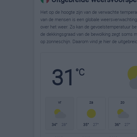
Het op de hoogte zijn van de verwachte temperatu
van de mensen is een globale weersverwachting g
over het weer. Zo kan de gevoelstemperatuur bela
de dekkingsgraad van de bewolking zegt soms m
op zonneschijn. Daarom vind je hier de uitgebrei
31
°C
vr
za
zo
34°
28°
35°
27°
36°
27°