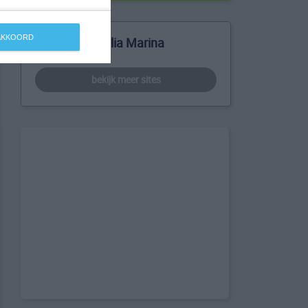
 AKKOORD
Meer over Sellia Marina
bekijk meer sites