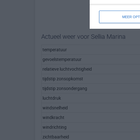
MEER OPT
Actueel weer voor Sellia Marina
temperatuur
gevoelstemperatuur
relatieve luchtvochtigheid
tijdstip zonsopkomst
tijdstip zonsondergang
luchtdruk
windsnelheid
windkracht
windrichting
zichtbaarheid