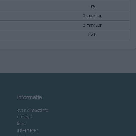
0%
0 mm/uur
0 mm/uur
UV 0
informatie
over klimaatinfo
contact
links
adverteren