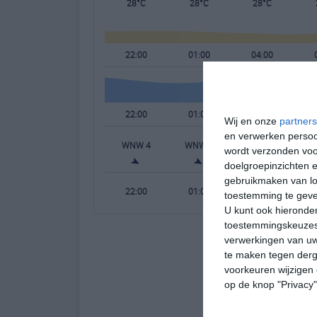
28°C
28°C
28°C
22:00
01:00
04:00
22:00
01:00
04:00
Wij en onze
partners
en verwerken persoon
WNW 4
WNW 4
WNW 4
W
wordt verzonden voo
doelgroepinzichten e
gebruikmaken van loc
22:00
01:00
04:00
toestemming te gev
U kunt ook hieronder
toestemmingskeuzes 
verwerkingen van uw
te maken tegen derge
voorkeuren wijzigen 
op de knop "Privacy