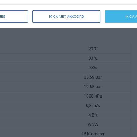
IES
IK GA NIET AKKOORD
IK GA
29℃
33℃
73%
05:59 uur
19:58 uur
1008 hPa
5,8 m/s
4 Bft
WNW
16 kilometer