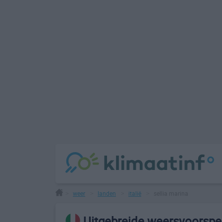
weer
landen
italië
sellia marina
>
>
>
>
Uitgebreide weersvoorspell