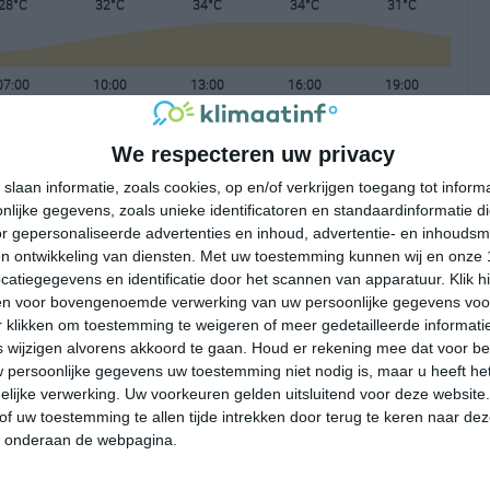
28°C
32°C
34°C
34°C
31°C
07:00
10:00
13:00
16:00
19:00
We respecteren uw privacy
07:00
10:00
13:00
16:00
19:00
slaan informatie, zoals cookies, op en/of verkrijgen toegang tot infor
lijke gegevens, zoals unieke identificatoren en standaardinformatie d
NW 3
WNW 4
WNW 4
W 4
WNW 4
r gepersonaliseerde advertenties en inhoud, advertentie- en inhoudsm
n ontwikkeling van diensten.
Met uw toestemming kunnen wij en onze 
atiegegevens en identificatie door het scannen van apparatuur. Klik 
07:00
10:00
13:00
16:00
19:00
en voor bovengenoemde verwerking van uw persoonlijke gegevens voo
 klikken om toestemming te weigeren of meer gedetailleerde informatie
wijzigen alvorens akkoord te gaan.
Houd er rekening mee dat voor b
 persoonlijke gegevens uw toestemming niet nodig is, maar u heeft h
lijke verwerking. Uw voorkeuren gelden uitsluitend voor deze website
of uw toestemming te allen tijde intrekken door terug te keren naar deze
" onderaan de webpagina.