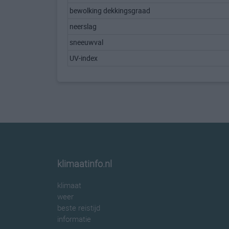
bewolking dekkingsgraad
neerslag
sneeuwval
UV-index
klimaatinfo.nl
klimaat
weer
beste reistijd
informatie