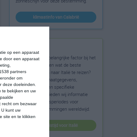
zonneschijn voor deze bestemming.
klimaatinfo van Calabrië
Beste reistijd
matie op een apparaat
Het weer is een belangrijke factor bij het
ie door een apparaat
reizen. Wil je weten wat de beste
eting,
maanden zijn om naar Italië te reizen?
1538 partners
hieronder om
Op basis van klimaatgegevens,
r deze doeleinden.
weersextremen en specifieke
 te bekijken en uw
weerinformatie bieden wij informatie
epaalde
over de beste reisperiodes voor
et recht om bezwaar
duizenden bestemmingen wereldwijd.
. U kunt uw
 site en te klikken
beste reistijd voor Italië