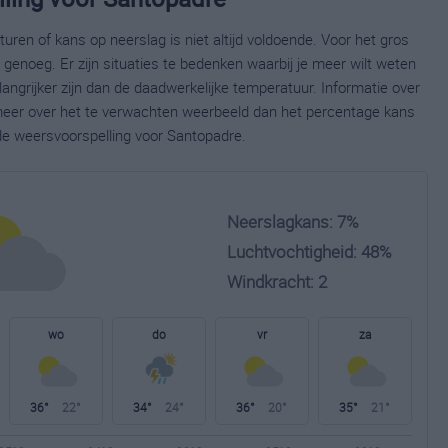
ren of kans op neerslag is niet altijd voldoende. Voor het gros
enoeg. Er zijn situaties te bedenken waarbij je meer wilt weten
ngrijker zijn dan de daadwerkelijke temperatuur. Informatie over
eer over het te verwachten weerbeeld dan het percentage kans
ide weersvoorspelling voor Santopadre.
Neerslagkans: 7%
Luchtvochtigheid: 48%
Windkracht: 2
wo
do
vr
za
36°
22°
34°
24°
36°
20°
35°
21°