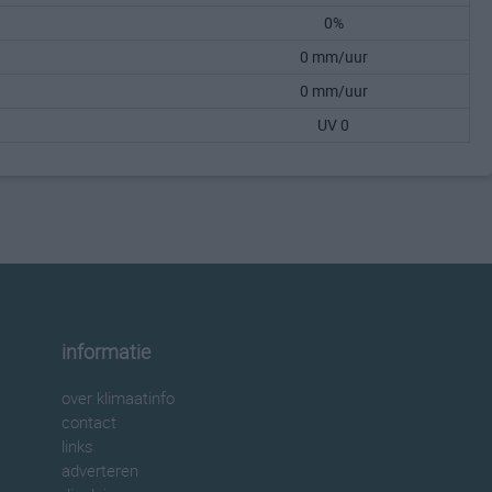
0%
0 mm/uur
0 mm/uur
UV 0
informatie
over klimaatinfo
contact
links
adverteren