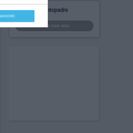
Meer over Santopadre
 AKKOORD
bekijk meer sites