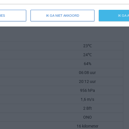
IES
IK GA NIET AKKOORD
IK GA
23℃
24℃
64%
06:08 uur
20:12 uur
956 hPa
1,6 m/s
2 Bft
ONO
16 kilometer