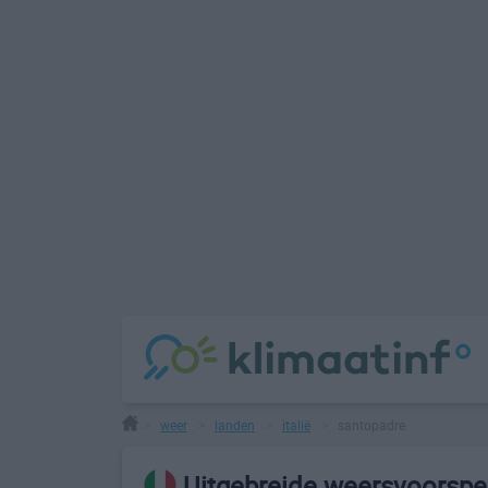
weer
landen
italië
santopadre
>
>
>
>
Uitgebreide weersvoorspel