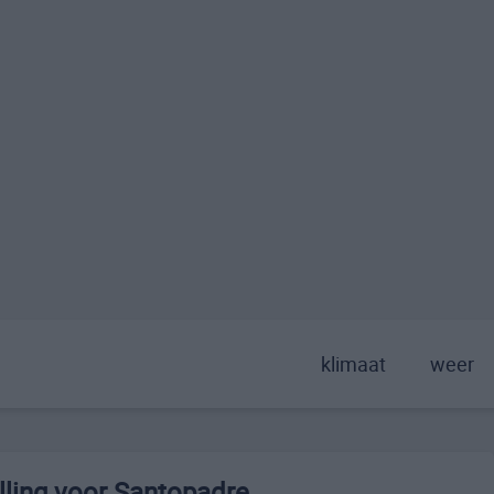
klimaat
weer
ling voor Santopadre