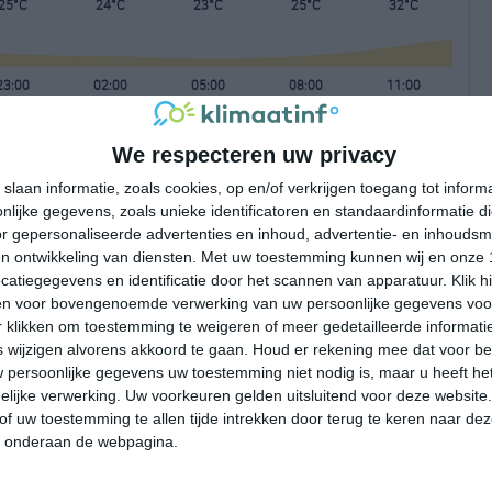
25°C
24°C
23°C
25°C
32°C
23:00
02:00
05:00
08:00
11:00
We respecteren uw privacy
23:00
02:00
05:00
08:00
11:00
slaan informatie, zoals cookies, op en/of verkrijgen toegang tot infor
lijke gegevens, zoals unieke identificatoren en standaardinformatie d
ONO 2
ONO 2
ONO 2
ONO 1
ZW 2
r gepersonaliseerde advertenties en inhoud, advertentie- en inhoudsm
n ontwikkeling van diensten.
Met uw toestemming kunnen wij en onze 
atiegegevens en identificatie door het scannen van apparatuur. Klik 
23:00
02:00
05:00
08:00
11:00
en voor bovengenoemde verwerking van uw persoonlijke gegevens voo
 klikken om toestemming te weigeren of meer gedetailleerde informatie
wijzigen alvorens akkoord te gaan.
Houd er rekening mee dat voor b
 persoonlijke gegevens uw toestemming niet nodig is, maar u heeft h
lijke verwerking. Uw voorkeuren gelden uitsluitend voor deze website
of uw toestemming te allen tijde intrekken door terug te keren naar deze
" onderaan de webpagina.