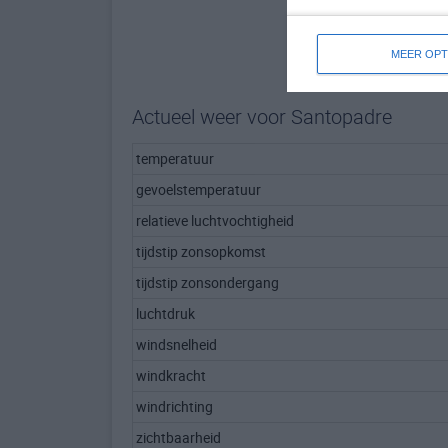
MEER OPT
Actueel weer voor Santopadre
temperatuur
gevoelstemperatuur
relatieve luchtvochtigheid
tijdstip zonsopkomst
tijdstip zonsondergang
luchtdruk
windsnelheid
windkracht
windrichting
zichtbaarheid