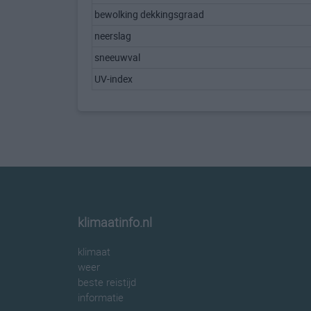
bewolking dekkingsgraad
neerslag
sneeuwval
UV-index
klimaatinfo.nl
klimaat
weer
beste reistijd
informatie