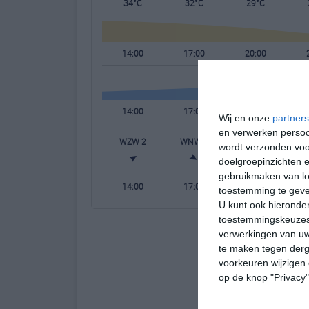
34°C
32°C
29°C
14:00
17:00
20:00
14:00
17:00
20:00
Wij en onze
partners
en verwerken persoon
WZW 2
WNW 3
NW 1
wordt verzonden voo
doelgroepinzichten e
gebruikmaken van loc
14:00
17:00
20:00
toestemming te gev
U kunt ook hieronder
toestemmingskeuzes 
verwerkingen van uw
te maken tegen derge
voorkeuren wijzigen 
op de knop "Privacy