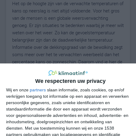
Het op de hoogte zijn van de verwachte temperaturen of
kans op neerslag is niet altijd voldoende. Voor het gros
van de mensen is een globale weersverwachting
genoeg. Er zijn situaties te bedenken waarbij je meer wilt
weten over het weer. Zo kan de gevoelstemperatuur
belangrijker zijn dan de daadwerkelijke temperatuur.
Informatie over de dekkingsgraad van de bewolking zegt
soms meer over het te verwachten weerbeeld dan het
percentage kans op zonneschijn. Daarom vind je hier de
uitgebreide weersvoorspelling voor Santa Rufina.
We respecteren uw privacy
Wij en onze
partners
slaan informatie, zoals cookies, op en/of
29
N
°C
verkrijgen toegang tot informatie op een apparaat en verwerken
persoonlijke gegevens, zoals unieke identificatoren en
L
standaardinformatie die door een apparaat wordt verzonden
W
voor gepersonaliseerde advertenties en inhoud, advertentie- en
inhoudsmeting, doelgroepinzichten en ontwikkeling van
diensten.
Met uw toestemming kunnen wij en onze 1538
za
zo
ma
di
wo
partners gebruikmaken van locatiegegevens en identificatie