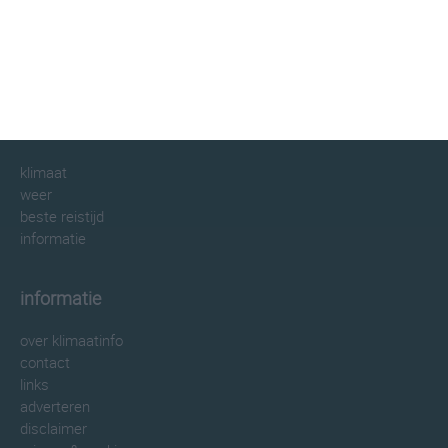
klimaatinfo.nl
klimaat
weer
beste reistijd
informatie
informatie
over klimaatinfo
contact
links
adverteren
disclaimer