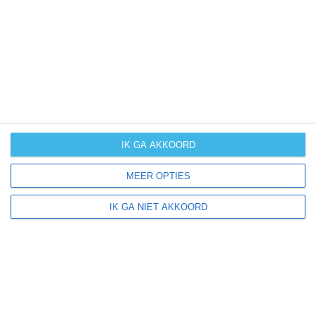
UV-index
UV 4
Santa Rufina ligt in:
Europa
Italië
IK GA AKKOORD
MEER OPTIES
Klimaatinfo van Italië
IK GA NIET AKKOORD
Het actuele weer en de weersvoorspelling voor de
komende dagen of weken zeggen niets over hoe het
weer in andere maanden kan zijn. Wil je een indicatie
hebben van hoe het weer gemiddeld is in Italië?
Daarvoor hebben wij handige klimaatinfo over Italië.
Bekijk de gemiddelde temperaturen, de kans op regen of