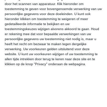
door het scannen van apparatuur. Klik hieronder om
toestemming te geven voor bovengenoemde verwerking van uw
34°
22°
35°
19°
36°
19°
36°
19°
34°
22°
persoonlijke gegevens voor deze doeleinden. U kunt ook
hieronder klikken om toestemming te weigeren of meer
23°C
21°C
20°C
20°C
29°C
33
gedetailleerde informatie te bekijken en uw
toestemmingskeuzes wijzigen alvorens akkoord te gaan.
Houd
er rekening mee dat voor bepaalde verwerkingen van uw
persoonlijke gegevens uw toestemming niet nodig is, maar u
22:00
01:00
04:00
07:00
10:00
13
heeft het recht om bezwaar te maken tegen dergelijke
verwerking. Uw voorkeuren gelden uitsluitend voor deze
website. U kunt uw voorkeuren wijzigen of uw toestemming te
allen tijde intrekken door terug te keren naar deze site en te
22:00
01:00
04:00
07:00
10:00
13
klikken op de knop "Privacy" onderaan de webpagina.
O 2
OZO 1
OZO 1
OZO 1
ZW 1
W
22:00
01:00
04:00
07:00
10:00
13