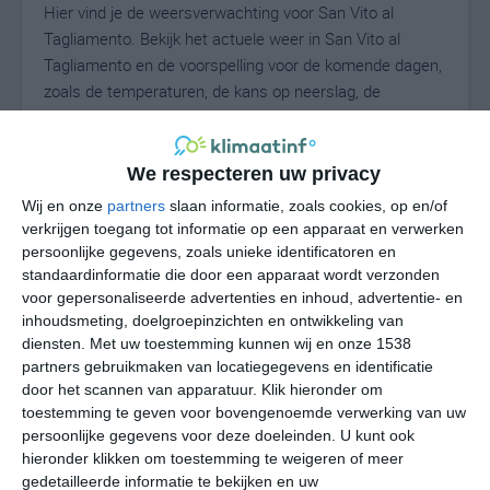
Hier vind je de weersverwachting voor San Vito al
Tagliamento. Bekijk het actuele weer in San Vito al
Tagliamento en de voorspelling voor de komende dagen,
zoals de temperaturen, de kans op neerslag, de
windrichting en de windkracht. Met deze weergegevens
kun je zien wat voor weer je kunt verwachten in San Vito
al Tagliamento. Op basis van de klimaatstatistieken
We respecteren uw privacy
beschrijven we het weer per maand in San Vito al
Wij en onze
partners
slaan informatie, zoals cookies, op en/of
Tagliamento. Dit is geen langetermijnverwachting, maar
verkrijgen toegang tot informatie op een apparaat en verwerken
geeft het gemiddelde weerbeeld voor alle maanden van
persoonlijke gegevens, zoals unieke identificatoren en
het jaar. Wil je de uitgebreide weersverwachting voor
standaardinformatie die door een apparaat wordt verzonden
voor gepersonaliseerde advertenties en inhoud, advertentie- en
San Vito al Tagliamento zien? Op de pagina met extra
inhoudsmeting, doelgroepinzichten en ontwikkeling van
weerinformatie tonen we de kans op sneeuw, de
diensten.
Met uw toestemming kunnen wij en onze 1538
gevoelstemperatuur, de zichtbaarheid, de UV-kracht, de
partners gebruikmaken van locatiegegevens en identificatie
luchtdruk en meer goede weerinfo.
door het scannen van apparatuur. Klik hieronder om
toestemming te geven voor bovengenoemde verwerking van uw
persoonlijke gegevens voor deze doeleinden. U kunt ook
hieronder klikken om toestemming te weigeren of meer
N
°C
gedetailleerde informatie te bekijken en uw