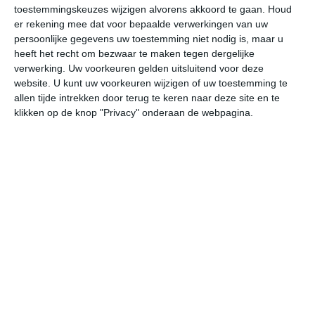
28
L
toestemmingskeuzes wijzigen alvorens akkoord te gaan.
Houd
er rekening mee dat voor bepaalde verwerkingen van uw
W
persoonlijke gegevens uw toestemming niet nodig is, maar u
heeft het recht om bezwaar te maken tegen dergelijke
verwerking. Uw voorkeuren gelden uitsluitend voor deze
za
zo
ma
di
wo
website. U kunt uw voorkeuren wijzigen of uw toestemming te
allen tijde intrekken door terug te keren naar deze site en te
klikken op de knop "Privacy" onderaan de webpagina.
33°
22°
35°
22°
36°
22°
38°
23°
37°
25°
30°C
33°C
33°C
30°C
25°C
23
11:00
14:00
17:00
20:00
23:00
02
11:00
14:00
17:00
20:00
23:00
02
ONO 2
O 2
O 2
ONO 2
NNO 1
NN