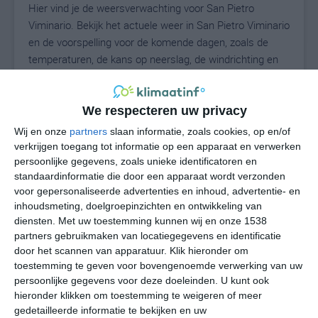
Hier vind je de weersverwachting voor San Pietro
Viminario. Bekijk het actuele weer in San Pietro Viminario
en de voorspelling voor de komende dagen, zoals de
temperaturen, de kans op neerslag, de windrichting en
de windkracht. Met deze weergegevens kun je zien wat
voor weer je kunt verwachten in San Pietro Viminario. Op
basis van de klimaatstatistieken beschrijven we het
We respecteren uw privacy
weer per maand in San Pietro Viminario. Dit is geen
Wij en onze
partners
slaan informatie, zoals cookies, op en/of
langetermijnverwachting, maar geeft het gemiddelde
verkrijgen toegang tot informatie op een apparaat en verwerken
weerbeeld voor alle maanden van het jaar. Wil je de
persoonlijke gegevens, zoals unieke identificatoren en
standaardinformatie die door een apparaat wordt verzonden
uitgebreide weersverwachting voor San Pietro Viminario
voor gepersonaliseerde advertenties en inhoud, advertentie- en
zien? Op de pagina met extra weerinformatie tonen we
inhoudsmeting, doelgroepinzichten en ontwikkeling van
de kans op sneeuw, de gevoelstemperatuur, de
diensten.
Met uw toestemming kunnen wij en onze 1538
zichtbaarheid, de UV-kracht, de luchtdruk en meer goede
partners gebruikmaken van locatiegegevens en identificatie
weerinfo.
door het scannen van apparatuur. Klik hieronder om
toestemming te geven voor bovengenoemde verwerking van uw
persoonlijke gegevens voor deze doeleinden. U kunt ook
hieronder klikken om toestemming te weigeren of meer
N
°C
gedetailleerde informatie te bekijken en uw