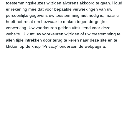
34
toestemmingskeuzes wijzigen alvorens akkoord te gaan.
Houd
L
er rekening mee dat voor bepaalde verwerkingen van uw
W
persoonlijke gegevens uw toestemming niet nodig is, maar u
heeft het recht om bezwaar te maken tegen dergelijke
verwerking. Uw voorkeuren gelden uitsluitend voor deze
do
vr
za
zo
ma
website. U kunt uw voorkeuren wijzigen of uw toestemming te
allen tijde intrekken door terug te keren naar deze site en te
klikken op de knop "Privacy" onderaan de webpagina.
37°
28°
34°
24°
32°
22°
34°
22°
36°
22°
28°C
26°C
25°C
25°C
30°C
33
23:00
02:00
05:00
08:00
11:00
14
23:00
02:00
05:00
08:00
11:00
14
N 1
N 1
NNO 2
NNO 3
NNO 3
O