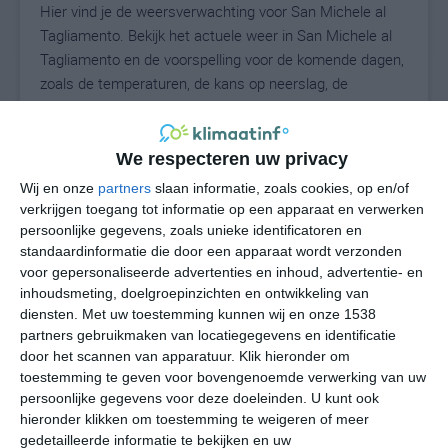
Hier vind je de weersverwachting voor San Michele al
Tagliamento. Bekijk het actuele weer in San Michele al
Tagliamento en de voorspelling voor de komende dagen,
zoals de temperaturen, de kans op neerslag, de
windrichting en de windkracht. Met deze weergegevens
kun je zien wat voor weer je kunt verwachten in San
Michele al Tagliamento. Op basis van de
We respecteren uw privacy
klimaatstatistieken beschrijven we het weer per maand
Wij en onze
partners
slaan informatie, zoals cookies, op en/of
in San Michele al Tagliamento. Dit is geen
verkrijgen toegang tot informatie op een apparaat en verwerken
langetermijnverwachting, maar geeft het gemiddelde
persoonlijke gegevens, zoals unieke identificatoren en
weerbeeld voor alle maanden van het jaar. Wil je de
standaardinformatie die door een apparaat wordt verzonden
voor gepersonaliseerde advertenties en inhoud, advertentie- en
uitgebreide weersverwachting voor San Michele al
inhoudsmeting, doelgroepinzichten en ontwikkeling van
Tagliamento zien? Op de pagina met extra
diensten.
Met uw toestemming kunnen wij en onze 1538
weerinformatie tonen we de kans op sneeuw, de
partners gebruikmaken van locatiegegevens en identificatie
gevoelstemperatuur, de zichtbaarheid, de UV-kracht, de
door het scannen van apparatuur. Klik hieronder om
luchtdruk en meer goede weerinfo.
toestemming te geven voor bovengenoemde verwerking van uw
persoonlijke gegevens voor deze doeleinden. U kunt ook
hieronder klikken om toestemming te weigeren of meer
gedetailleerde informatie te bekijken en uw