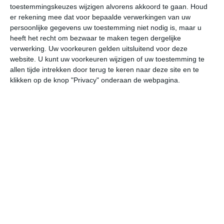
30
N
°C
toestemmingskeuzes wijzigen alvorens akkoord te gaan.
Houd
er rekening mee dat voor bepaalde verwerkingen van uw
L
persoonlijke gegevens uw toestemming niet nodig is, maar u
W
heeft het recht om bezwaar te maken tegen dergelijke
verwerking. Uw voorkeuren gelden uitsluitend voor deze
website. U kunt uw voorkeuren wijzigen of uw toestemming te
do
vr
za
zo
ma
allen tijde intrekken door terug te keren naar deze site en te
klikken op de knop "Privacy" onderaan de webpagina.
36°
24°
34°
26°
32°
22°
33°
21°
33°
23°
36°C
36°C
34°C
28°C
26°C
26
13:00
16:00
19:00
22:00
01:00
04
13:00
16:00
19:00
22:00
01:00
04
WZW 1
ZZW 2
ZZW 2
WNW 1
NNO 2
N