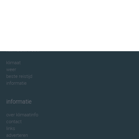
klimaatinfo.nl
klimaat
weer
beste reistijd
informatie
informatie
over klimaatinfo
contact
links
adverteren