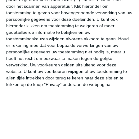
door het scannen van apparatuur. Klik hieronder om
toestemming te geven voor bovengenoemde verwerking van uw
24°
18°
23°
16°
23°
16°
24°
17°
24°
18°
persoonlijke gegevens voor deze doeleinden. U kunt ook
hieronder klikken om toestemming te weigeren of meer
24°C
21°C
18°C
17°C
16°C
17
gedetailleerde informatie te bekijken en uw
toestemmingskeuzes wijzigen alvorens akkoord te gaan.
Houd
er rekening mee dat voor bepaalde verwerkingen van uw
persoonlijke gegevens uw toestemming niet nodig is, maar u
17:00
20:00
23:00
02:00
05:00
08
heeft het recht om bezwaar te maken tegen dergelijke
verwerking. Uw voorkeuren gelden uitsluitend voor deze
website. U kunt uw voorkeuren wijzigen of uw toestemming te
allen tijde intrekken door terug te keren naar deze site en te
17:00
20:00
23:00
02:00
05:00
08
klikken op de knop "Privacy" onderaan de webpagina.
OZO 1
ONO 1
W 1
WNW 1
NW 1
NW
17:00
20:00
23:00
02:00
05:00
08