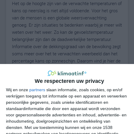
Het op de hoogte zijn van de verwachte temperaturen of
kans op neerslag is niet altijd voldoende. Voor het gros
van de mensen is een globale weersverwachting
genoeg. Er zijn situaties te bedenken waarbij je meer wilt
weten over het weer. Zo kan de gevoelstemperatuur
belangrijker zijn dan de daadwerkelijke temperatuur.
Informatie over de dekkingsgraad van de bewolking zegt
soms meer over het te verwachten weerbeeld dan het
percentage kans op zonneschijn. Daarom vind je hier de
uitgebreide weersvoorspelling voor San Didero.
We respecteren uw privacy
Wij en onze
partners
slaan informatie, zoals cookies, op en/of
21
N
°C
verkrijgen toegang tot informatie op een apparaat en verwerken
L
persoonlijke gegevens, zoals unieke identificatoren en
standaardinformatie die door een apparaat wordt verzonden
W
voor gepersonaliseerde advertenties en inhoud, advertentie- en
inhoudsmeting, doelgroepinzichten en ontwikkeling van
vr
za
zo
ma
di
diensten.
Met uw toestemming kunnen wij en onze 1538
partners gebruikmaken van locatiegegevens en identificatie