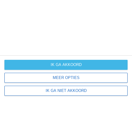
UV-index
UV 5
San Didero ligt in:
Europa
Italië
Piëmont
IK GA AKKOORD
MEER OPTIES
Klimaatinfo van Piëmont
IK GA NIET AKKOORD
Het actuele weer en de weersvoorspelling voor de
komende dagen of weken zeggen niets over hoe het
weer in andere maanden kan zijn. Wil je een indicatie
hebben van hoe het weer gemiddeld is in Piëmont?
Daarvoor hebben wij handige klimaatinfo over Piëmont.