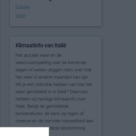
Europa
Italië
Klimaatinfo van Italië
Het actuele weer en de
weersvoorspelling voor de komende
dagen of weken zeggen niets over hoe
het weer in andere maanden kan zijn.
Wil je een indicatie hebben van hoe het
weer gemiddeld is in Italië? Daarvoor
hebben wij handige klimaatinfo over
Italië. Bekijk de gemiddelde
temperaturen, de kans op regen of
sneeuw en de normale hoeveelheid aan
zonneschijn voor deze bestemming.