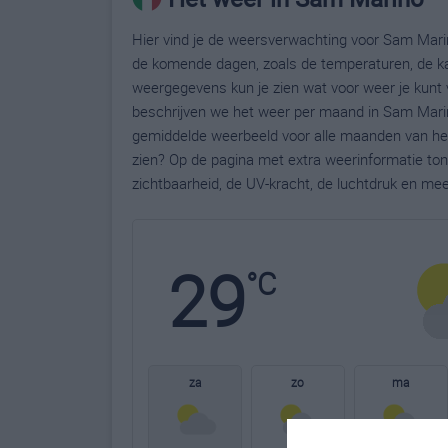
Hier vind je de weersverwachting voor Sam Marin
de komende dagen, zoals de temperaturen, de ka
weergegevens kun je zien wat voor weer je kunt
beschrijven we het weer per maand in Sam Marin
gemiddelde weerbeeld voor alle maanden van het
zien? Op de pagina met extra weerinformatie to
zichtbaarheid, de UV-kracht, de luchtdruk en me
29
°C
za
zo
ma