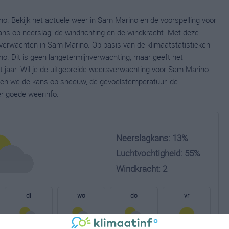
o. Bekijk het actuele weer in Sam Marino en de voorspelling voor
ns op neerslag, de windrichting en de windkracht. Met deze
 verwachten in Sam Marino. Op basis van de klimaatstatistieken
o. Dit is geen langetermijnverwachting, maar geeft het
 jaar. Wil je de uitgebreide weersverwachting voor Sam Marino
nen we de kans op sneeuw, de gevoelstemperatuur, de
er goede weerinfo.
Neerslagkans: 13%
Luchtvochtigheid: 55%
Windkracht: 2
di
wo
do
vr