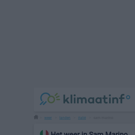
weer
landen
italië
sam marino
>
>
>
>
Het weer in Sam Marino