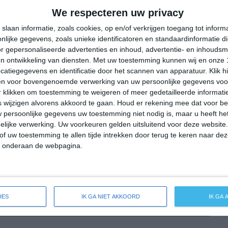
37°
24°
36°
25°
39°
25°
40°
24°
We respecteren uw privacy
26°C
23°C
22°C
26°C
32°C
slaan informatie, zoals cookies, op en/of verkrijgen toegang tot infor
lijke gegevens, zoals unieke identificatoren en standaardinformatie d
r gepersonaliseerde advertenties en inhoud, advertentie- en inhoudsm
n ontwikkeling van diensten.
Met uw toestemming kunnen wij en onze 
00:00
03:00
06:00
09:00
12:00
atiegegevens en identificatie door het scannen van apparatuur. Klik 
en voor bovengenoemde verwerking van uw persoonlijke gegevens voo
 klikken om toestemming te weigeren of meer gedetailleerde informatie
wijzigen alvorens akkoord te gaan.
Houd er rekening mee dat voor b
00:00
03:00
06:00
09:00
12:00
 persoonlijke gegevens uw toestemming niet nodig is, maar u heeft h
lijke verwerking. Uw voorkeuren gelden uitsluitend voor deze website
OZO 2
O 2
ONO 2
O 1
O 2
of uw toestemming te allen tijde intrekken door terug te keren naar deze
" onderaan de webpagina.
00:00
03:00
06:00
09:00
12:00
IES
IK GA NIET AKKOORD
IK GA
ide weersverwachting voor Sam Marino