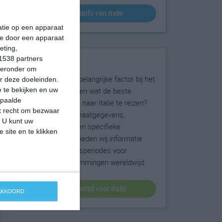
klimaatinfo van Italië
matie op een apparaat
ie door een apparaat
eting,
1538 partners
Beste reistijd
hieronder om
Het weer is een belangrijke factor bij het
r deze doeleinden.
reizen. Wil je weten wat de beste
 te bekijken en uw
epaalde
maanden zijn om naar Italië te reizen?
et recht om bezwaar
Op basis van klimaatgegevens,
. U kunt uw
weersextremen en specifieke
 site en te klikken
weerinformatie bieden wij informatie
over de beste reisperiodes voor
duizenden bestemmingen wereldwijd.
beste reistijd voor Italië
 AKKOORD