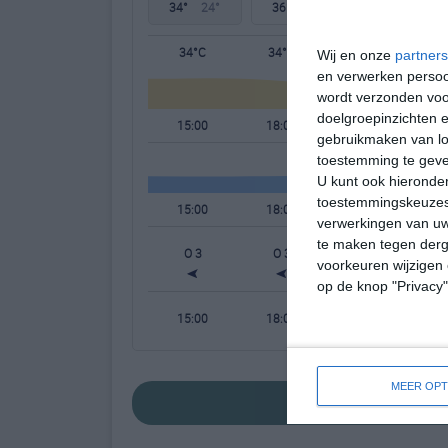
34°
24°
36°
22°
38°
23°
34°C
34°C
30°C
Wij en onze
partners
en verwerken persoon
wordt verzonden voo
doelgroepinzichten e
15:00
18:00
21:00
gebruikmaken van loc
toestemming te gev
U kunt ook hieronder
toestemmingskeuzes 
15:00
18:00
21:00
verwerkingen van uw
te maken tegen derge
O 3
O 3
OZO 2
voorkeuren wijzigen 
op de knop "Privacy
15:00
18:00
21:00
MEER OPT
bekijk de uitgebre